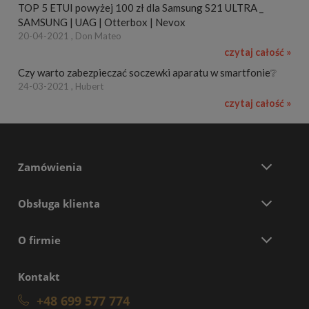
TOP 5 ETUI powyżej 100 zł dla Samsung S21 ULTRA _
SAMSUNG | UAG | Otterbox | Nevox
20-04-2021 , Don Mateo
czytaj całość »
Czy warto zabezpieczać soczewki aparatu w smartfonie❔
24-03-2021 , Hubert
czytaj całość »
Zamówienia
Obsługa klienta
O firmie
Kontakt
+48 699 577 774