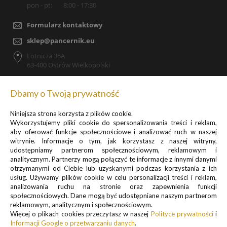
pon - pt:
8:00 - 17:30
Formularz kontaktowy
sklep@pancernik.eu
Lotnicza 35A
63-400 Ostrów Wielkopolski
Dbamy o Twoją prywatność
Niniejsza strona korzysta z plików cookie.
Zapisz się do newslettera, by otrzymywać informacje o
Wykorzystujemy pliki cookie do spersonalizowania treści i reklam,
promocjach i nowościach
aby oferować funkcje społecznościowe i analizować ruch w naszej
witrynie. Informacje o tym, jak korzystasz z naszej witryny,
udostępniamy partnerom społecznościowym, reklamowym i
analitycznym. Partnerzy mogą połączyć te informacje z innymi danymi
otrzymanymi od Ciebie lub uzyskanymi podczas korzystania z ich
usług. Używamy plików cookie w celu personalizacji treści i reklam,
analizowania ruchu na stronie oraz zapewnienia funkcji
Informacje o przetwarzaniu danych osobowych znajdują się w pkt.
społecznościowych. Dane mogą być udostępniane naszym partnerom
reklamowym, analitycznym i społecznościowym.
1 i 3
Więcej o plikach cookies przeczytasz w naszej
Polityce prywatności
i
Polityki prywatności
Informacji Google o przetwarzaniu danych
.
.