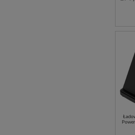
Ładow
Powers