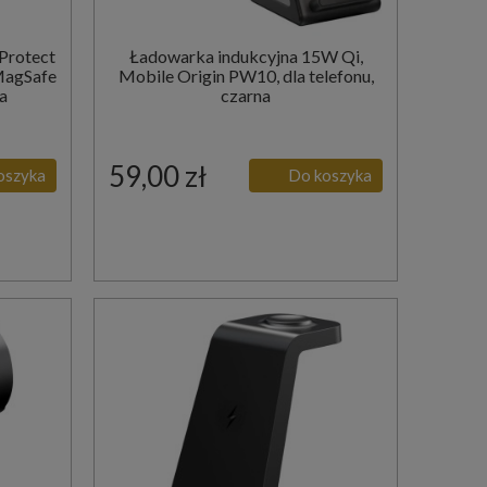
Protect
Ładowarka indukcyjna 15W Qi,
MagSafe
Mobile Origin PW10, dla telefonu,
a
czarna
59,00 zł
oszyka
Do koszyka