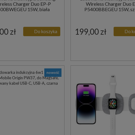
reless Charger Duo EP-P
Wireless Charger Duo 
400BWEGEU 15W, biała
P5400BBEGEU 15W, sz
00 zł
199,00 zł
Do koszyka
Do k
nowość