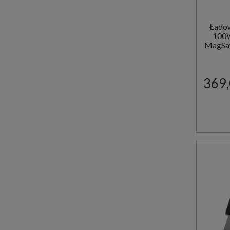
Ładow
100W
MagSaf
369,