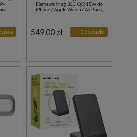
EP-
Elements Mag 360, Qi2 15W do
ara
iPhone / Apple Watch / AirPods,
czarna
549,00 zł
oszyka
Do koszyka