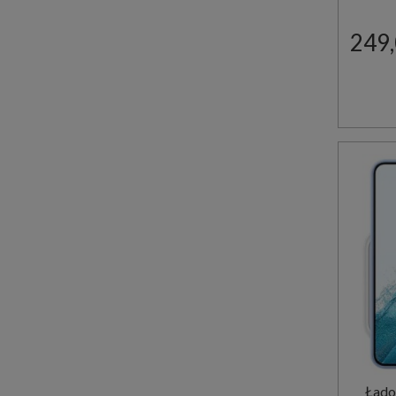
249,
Łado