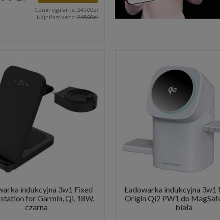
Cena regularna:
245,00 zł
Najniższa cena:
245,00 zł
arka indukcyjna 3w1 Fixed
Ładowarka indukcyjna 3w1
tation for Garmin, Qi, 18W,
Origin Qi2 PW1 do MagSafe
czarna
biała