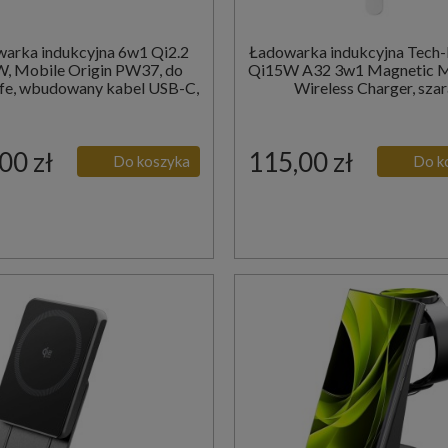
arka indukcyjna 6w1 Qi2.2
Ładowarka indukcyjna Tech-
, Mobile Origin PW37, do
Qi15W A32 3w1 Magnetic 
e, wbudowany kabel USB-C,
Wireless Charger, szar
USB-A, czarna
00 zł
115,00 zł
Do koszyka
Do k