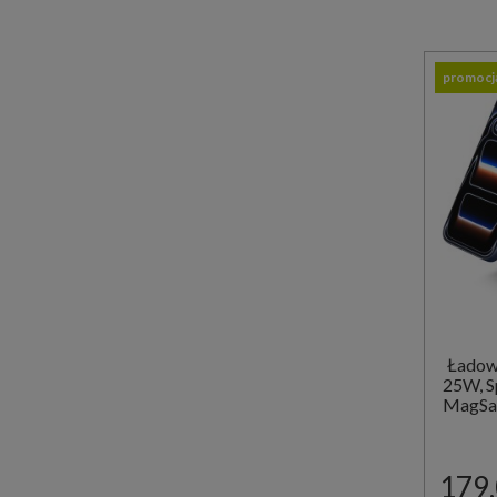
promocj
Ładowa
25W, S
MagSaf
179,