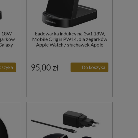
1 18W,
Ładowarka indukcyjna 3w1 18W,
egarków
Mobile Origin PW14, dla zegarków
Galaxy
Apple Watch / słuchawek Apple
AirPods, czarna
95,00 zł
oszyka
Do koszyka