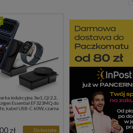
a
rka indukcyjna 3w1, Qi 2.2,
pigen Essential EF323MQ do
e, kabel USB-C 60W, czarna
00 zł
Do koszyka