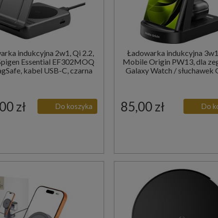
rka indukcyjna 2w1, Qi 2.2,
Ładowarka indukcyjna 3w
Spigen Essential EF302MOQ
Mobile Origin PW13, dla z
gSafe, kabel USB-C, czarna
Galaxy Watch / słuchawek 
Buds, czarna
00 zł
85,00 zł
Do koszyka
Do k