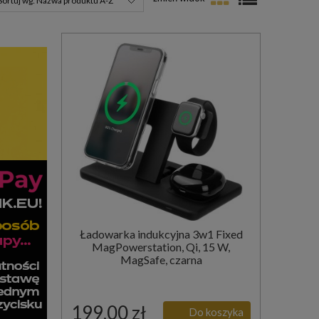
Sortuj wg:
Nazwa produktu A-Z
Ładowarka indukcyjna 3w1 Fixed
MagPowerstation, Qi, 15 W,
MagSafe, czarna
199,00 zł
Do koszyka