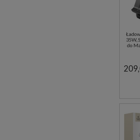
Ładowa
35W, 
do Ma
209,