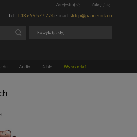
Zarejestruj się
Zaloguj się
tel.:
+48 699 577 774
e-mail:
sklep@pancernik.eu
Koszyk:
(pusty)
hodu
Audio
Kable
Wyprzedaż
ch
ek