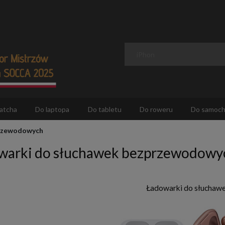
atcha
Do laptopa
Do tabletu
Do roweru
Do samoc
przewodowych
warki do słuchawek bezprzewodowy
Ładowarki do słuchaw