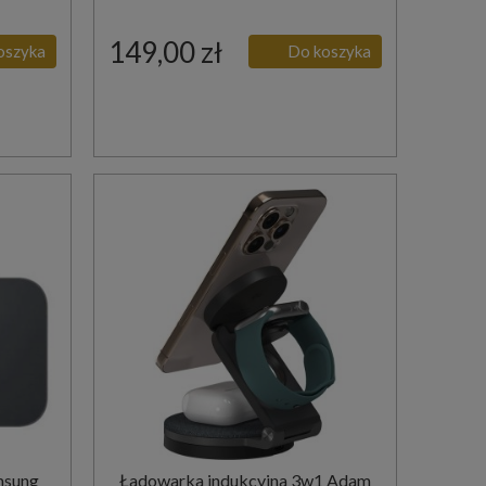
149,00 zł
oszyka
Do koszyka
msung
Ładowarka indukcyjna 3w1 Adam