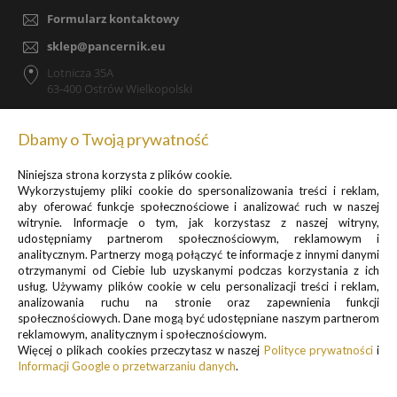
Formularz kontaktowy
sklep@pancernik.eu
Lotnicza 35A
63-400 Ostrów Wielkopolski
Dbamy o Twoją prywatność
Niniejsza strona korzysta z plików cookie.
Zapisz się do newslettera, by otrzymywać informacje o
Wykorzystujemy pliki cookie do spersonalizowania treści i reklam,
promocjach i nowościach
aby oferować funkcje społecznościowe i analizować ruch w naszej
witrynie. Informacje o tym, jak korzystasz z naszej witryny,
udostępniamy partnerom społecznościowym, reklamowym i
analitycznym. Partnerzy mogą połączyć te informacje z innymi danymi
otrzymanymi od Ciebie lub uzyskanymi podczas korzystania z ich
usług. Używamy plików cookie w celu personalizacji treści i reklam,
analizowania ruchu na stronie oraz zapewnienia funkcji
Informacje o przetwarzaniu danych osobowych znajdują się w pkt.
społecznościowych. Dane mogą być udostępniane naszym partnerom
reklamowym, analitycznym i społecznościowym.
1 i 3
Więcej o plikach cookies przeczytasz w naszej
Polityce prywatności
i
Polityki prywatności
Informacji Google o przetwarzaniu danych
.
.