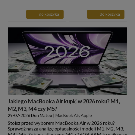
do koszyka
do koszyka
Jakiego MacBooka Air kupić w 2026 roku? M1,
M2, M3, M4 czy M5?
29-07-2026
Don Mateo
|
MacBook Air
,
Apple
Stoisz przed wyborem MacBooka Air w 2026 roku?
Sprawdź naszą analizę opłacalności modeli M1, M2, M3,
M4 i M5. Zobacz, dlaczego M4 z 16GB RAM to najlepszy