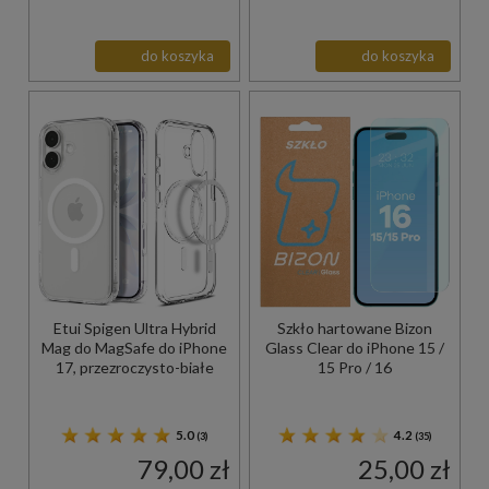
do koszyka
do koszyka
Etui Spigen Ultra Hybrid
Szkło hartowane Bizon
Mag do MagSafe do iPhone
Glass Clear do iPhone 15 /
17, przezroczysto-białe
15 Pro / 16
5.0
4.2
(3)
(35)
79,00 zł
25,00 zł