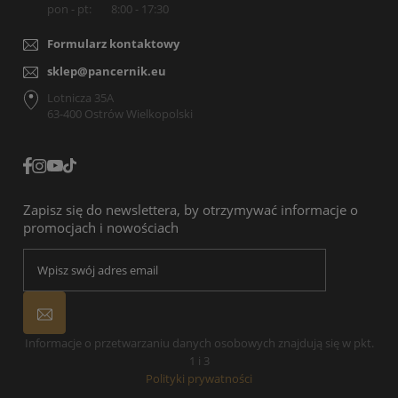
pon - pt:
8:00 - 17:30
Formularz kontaktowy
sklep@pancernik.eu
Lotnicza 35A
63-400 Ostrów Wielkopolski
Zapisz się do newslettera, by otrzymywać informacje o
promocjach i nowościach
Informacje o przetwarzaniu danych osobowych znajdują się w pkt.
1 i 3
Polityki prywatności
.