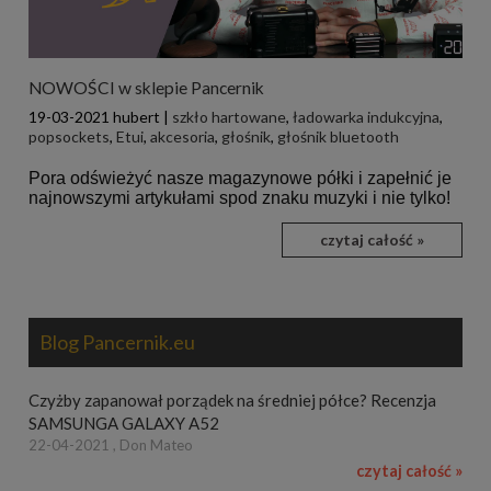
NOWOŚCI w sklepie Pancernik
19-03-2021
hubert
|
szkło hartowane
,
ładowarka indukcyjna
,
popsockets
,
Etui
,
akcesoria
,
głośnik
,
głośnik bluetooth
Pora odświeżyć nasze magazynowe półki i zapełnić je
najnowszymi artykułami spod znaku muzyki i nie tylko!
czytaj całość »
Blog Pancernik.eu
Czyżby zapanował porządek na średniej półce? Recenzja
SAMSUNGA GALAXY A52
22-04-2021 , Don Mateo
czytaj całość »