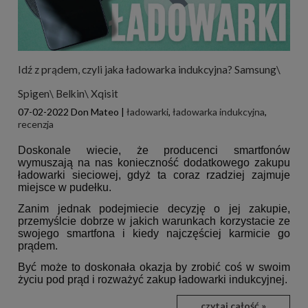
Idź z prądem, czyli jaka ładowarka indukcyjna? Samsung\
Spigen\ Belkin\ Xqisit
07-02-2022
Don Mateo
|
ładowarki
,
ładowarka indukcyjna
,
recenzja
Doskonale wiecie, że producenci smartfonów
wymuszają na nas konieczność dodatkowego zakupu
ładowarki sieciowej, gdyż ta coraz rzadziej zajmuje
miejsce w pudełku.
Zanim jednak podejmiecie decyzję o jej zakupie,
przemyślcie dobrze w jakich warunkach korzystacie ze
swojego smartfona i kiedy najczęściej karmicie go
prądem.
Być może to doskonała okazja by zrobić coś w swoim
życiu pod prąd i rozważyć zakup ładowarki indukcyjnej.
czytaj całość »