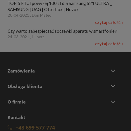
TOP 5 ETUI powyżej 100 zł dla Samsung S21 ULTRA _
SAMSUNG | UAG | Otterbox | Nevox
20-04-2021 , Don Mateo
czytaj całość »
Czy warto zabezpieczać soczewki aparatu w smartfonie❔
24-03-2021 , Hubert
czytaj całość »
Zamówienia
Obsługa klienta
O firmie
Kontakt
+48 699 577 774