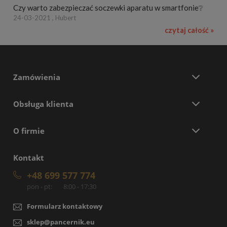
Czy warto zabezpieczać soczewki aparatu w smartfonie❔
24-03-2021 , Hubert
czytaj całość »
Zamówienia
Obsługa klienta
O firmie
Kontakt
+48 699 577 774
pon - pt:
8:00 - 17:30
Formularz kontaktowy
sklep@pancernik.eu