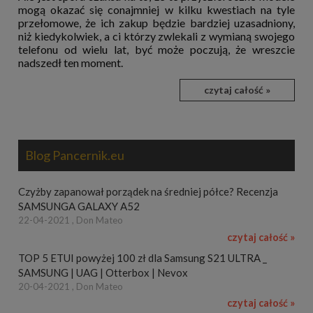
mogą okazać się conajmniej w kilku kwestiach na tyle
przełomowe, że ich zakup będzie bardziej uzasadniony,
niż kiedykolwiek, a ci którzy zwlekali z wymianą swojego
telefonu od wielu lat, być może poczują, że wreszcie
nadszedł ten moment.
czytaj całość »
Blog Pancernik.eu
Czyżby zapanował porządek na średniej półce? Recenzja
SAMSUNGA GALAXY A52
22-04-2021 , Don Mateo
czytaj całość »
TOP 5 ETUI powyżej 100 zł dla Samsung S21 ULTRA _
SAMSUNG | UAG | Otterbox | Nevox
20-04-2021 , Don Mateo
czytaj całość »