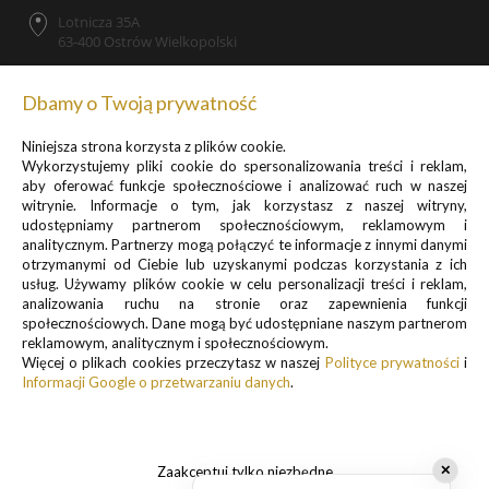
Lotnicza 35A
63-400 Ostrów Wielkopolski
Dbamy o Twoją prywatność
Niniejsza strona korzysta z plików cookie.
Zapisz się do newslettera, by otrzymywać informacje o
Wykorzystujemy pliki cookie do spersonalizowania treści i reklam,
promocjach i nowościach
aby oferować funkcje społecznościowe i analizować ruch w naszej
witrynie. Informacje o tym, jak korzystasz z naszej witryny,
udostępniamy partnerom społecznościowym, reklamowym i
analitycznym. Partnerzy mogą połączyć te informacje z innymi danymi
otrzymanymi od Ciebie lub uzyskanymi podczas korzystania z ich
usług. Używamy plików cookie w celu personalizacji treści i reklam,
analizowania ruchu na stronie oraz zapewnienia funkcji
Informacje o przetwarzaniu danych osobowych znajdują się w pkt.
społecznościowych. Dane mogą być udostępniane naszym partnerom
reklamowym, analitycznym i społecznościowym.
1 i 3
Więcej o plikach cookies przeczytasz w naszej
Polityce prywatności
i
Polityki prywatności
Informacji Google o przetwarzaniu danych
.
.
Zaakceptuj tylko niezbędne
✕