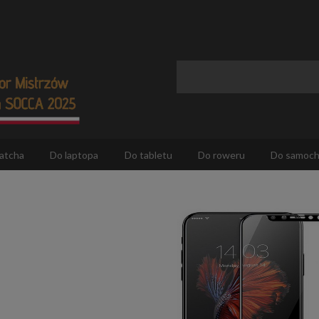
atcha
Do laptopa
Do tabletu
Do roweru
Do samoc