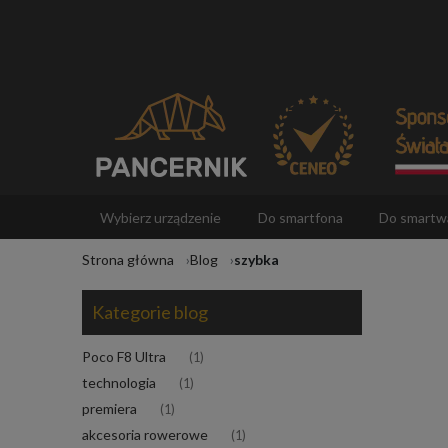
Wybierz urządzenie
Do smartfona
Do smartw
Strona główna
Blog
szybka
Akcesoria
Kategorie blog
Poco F8 Ultra
(1)
technologia
(1)
premiera
(1)
akcesoria rowerowe
(1)