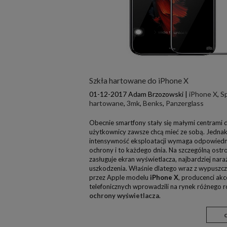
Szkła hartowane do iPhone X
01-12-2017
Adam Brzozowski
|
iPhone X
,
S
hartowane
,
3mk
,
Benks
,
Panzerglass
Obecnie smartfony stały się małymi centrami 
użytkownicy zawsze chcą mieć ze sobą. Jednak
intensywność eksploatacji wymaga odpowied
ochrony i to każdego dnia. Na szczególną ostr
zasługuje ekran wyświetlacza, najbardziej nar
uszkodzenia. Właśnie dlatego wraz z wypuszc
przez Apple modelu
iPhone X
, producenci ak
telefonicznych wprowadzili na rynek różnego 
ochrony wyświetlacza
.