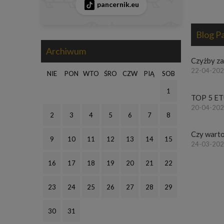
pancernik.eu
Blog P
Archiwum
Czyżby z
22-04-202
NIE
PON
WTO
ŚRO
CZW
PIĄ
SOB
1
TOP 5 ET
20-04-202
2
3
4
5
6
7
8
Czy warto
9
10
11
12
13
14
15
24-03-2021
16
17
18
19
20
21
22
23
24
25
26
27
28
29
30
31