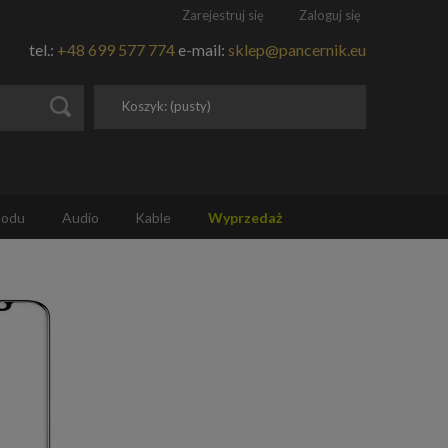
Zarejestruj się
Zaloguj się
tel.:
+48 699 577 774
e-mail:
sklep@pancernik.eu
Koszyk:
(pusty)
hodu
Audio
Kable
Wyprzedaż