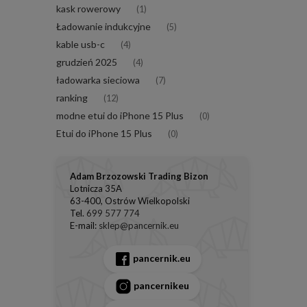
kask rowerowy
(1)
Ładowanie indukcyjne
(5)
kable usb-c
(4)
grudzień 2025
(4)
ładowarka sieciowa
(7)
ranking
(12)
modne etui do iPhone 15 Plus
(0)
Etui do iPhone 15 Plus
(0)
Adam Brzozowski Trading Bizon
Lotnicza 35A
63-400, Ostrów Wielkopolski
Tel.
699 577 774
E-mail:
sklep@pancernik.eu
pancernik.eu
pancernikeu