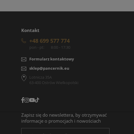
Kontakt
+48 699 577 774
pon - pt:
8:00 - 17:30
Formularz kontaktowy
sklep@pancernik.eu
Lotnicza 35A
63-400 Ostrów Wielkopolski
Zapisz się do newslettera, by otrzymywać
informacje o promocjach i nowościach