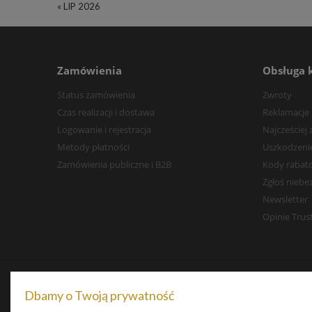
« LIP 2026
Zamówienia
Obsługa 
Status zamówienia
Zwroty
Czas realizacji i dostawa
Reklamacje
Logowanie i rejestracja
Najcześciej
Metody płatności
Uszkodzenie
Zamówienia publiczne i B2B
Kody rabat
Zgłoś niebe
Newsletter
Opinie Tru
Dbamy o Twoją prywatność