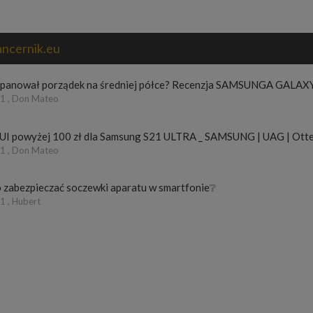
ancernik.eu
apanował porządek na średniej półce? Recenzja SAMSUNGA GALAX
1 , Don Mateo
UI powyżej 100 zł dla Samsung S21 ULTRA _ SAMSUNG | UAG | Otte
1 , Don Mateo
 zabezpieczać soczewki aparatu w smartfonie❔
 , Hubert