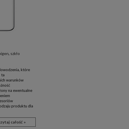
pigen
,
szkło
dowodzenia, które
 ta
nich warunków
ożność
ażony na ewentualne
zeniem
cesoriów
rodzaju produktu dla
czytaj całość »