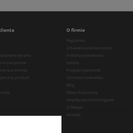
klienta
O firmie
Regulamin
Ustawienia plików cookies
 zadawane pytania
Polityka prywatności
 w transporcie
Kariera
owe & promocje
Program partnerski
zpieczny produkt
Ochrona środowiska
Blog
stmate
Sklep stacjonarny
Współpraca marketingowa
O Sklepie
Kontakt