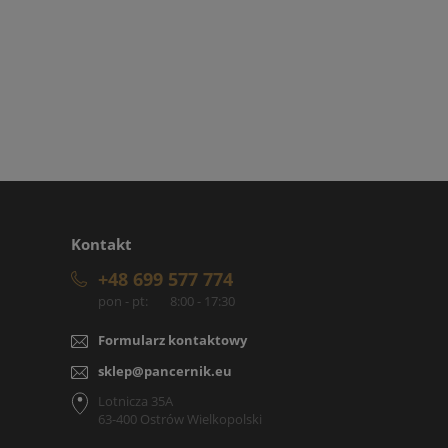
Kontakt
+48 699 577 774
pon - pt:
8:00 - 17:30
Formularz kontaktowy
sklep@pancernik.eu
Lotnicza 35A
63-400 Ostrów Wielkopolski