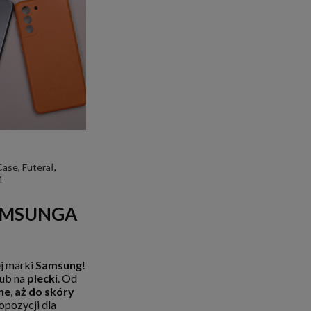
Case
,
Futerał
,
1
 SAMSUNGA
 marki
Samsung
!
ub na
plecki
. Od
ne
,
aż do skóry
opozycji dla