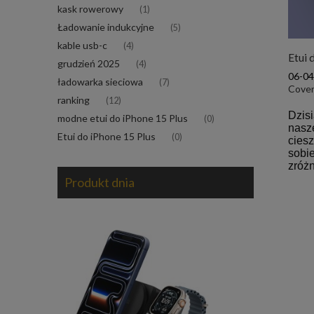
kask rowerowy
(1)
Ładowanie indukcyjne
(5)
kable usb-c
(4)
Etui
grudzień 2025
(4)
06-0
ładowarka sieciowa
(7)
Cove
ranking
(12)
Dzis
modne etui do iPhone 15 Plus
(0)
nasz
Etui do iPhone 15 Plus
(0)
ciesz
sobie
zróż
Produkt dnia