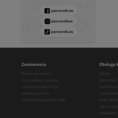
pancernik.eu
pancernikeu
pancernik.eu
Zamówienia
Obsługa 
Status zamówienia
Zwroty
Czas realizacji i dostawa
Reklamacje
Logowanie i rejestracja
Najcześciej
Metody płatności
Uszkodzenie
Zamówienia publiczne i B2B
Kody rabat
Zgłoś niebe
Newsletter