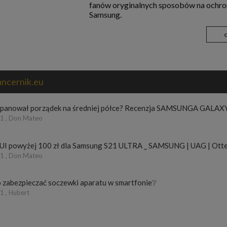
fanów oryginalnych sposobów na ochro
Samsung.
ancernik.eu
apanował porządek na średniej półce? Recenzja SAMSUNGA GALAX
1 , Don Mateo
UI powyżej 100 zł dla Samsung S21 ULTRA _ SAMSUNG | UAG | Otte
1 , Don Mateo
 zabezpieczać soczewki aparatu w smartfonie❔
 , Hubert