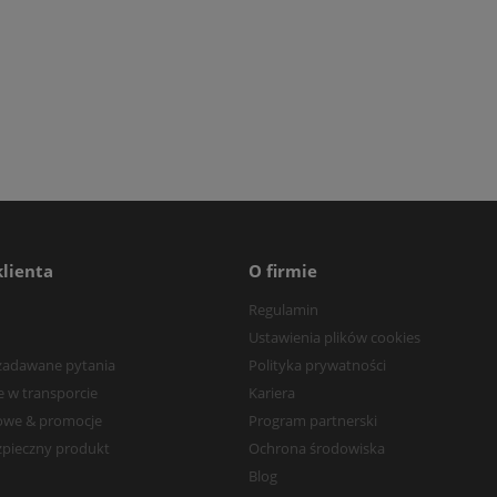
klienta
O firmie
Regulamin
Ustawienia plików cookies
 zadawane pytania
Polityka prywatności
 w transporcie
Kariera
owe & promocje
Program partnerski
zpieczny produkt
Ochrona środowiska
Blog