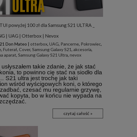
TUI powyżej 100 zł dla Samsung S21 ULTRA _
 | UAG | Otterbox | Nevox
21
Don Mateo
|
otterbox
,
UAG
,
Pancerne
,
Pokrowiec
,
e
,
Futerał
,
Cover
,
Samsung Galaxy S21
,
akcesoria
,
a aparat
,
Samsung Galaxy S21 Ultra
,
nevox
 usłyszałem takie zdanie, że jak stać
konia, to powinno cię stać na siodło dla
 S21 ultra jest trochę jak taki
on wśród wyścigowych koni, o którego
 zadbać, czesać mu regularnie grzywę,
ać kopyta, bo w końcu nie wypada na
zczędzać.
czytaj całość »