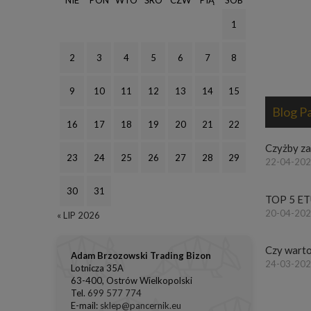
NIE
PON
WTO
ŚRO
CZW
PIĄ
SOB
1
2
3
4
5
6
7
8
9
10
11
12
13
14
15
Blog P
16
17
18
19
20
21
22
Czyżby z
23
24
25
26
27
28
29
22-04-202
30
31
TOP 5 ET
20-04-202
« LIP 2026
Czy warto
Adam Brzozowski Trading Bizon
24-03-2021
Lotnicza 35A
63-400, Ostrów Wielkopolski
Tel.
699 577 774
E-mail:
sklep@pancernik.eu