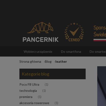
Wybierz urządzenie
Do smartfona
Do smartw
Strona główna
Blog
leather
Akcesoria
Kategorie blog
Poco F8 Ultra
(1)
technologia
(1)
premiera
(1)
akcesoria rowerowe
(1)