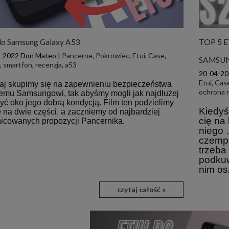
 do Samsung Galaxy A53
TOP 5 E
4-2022
Don Mateo
|
Pancerne
,
Pokrowiec
,
Etui
,
Case
,
SAMSUNG
r
,
smartfon
,
recenzja
,
a53
20-04-20
Etui
,
Cas
iaj skupimy się na zapewnieniu bezpieczeństwa
ochrona n
emu Samsungowi, tak abyśmy mogli jak najdłużej
yć oko jego dobrą kondycją. Film ten podzielimy
Kiedyś
 na dwie części, a zaczniemy od najbardziej
cię na 
nicowanych propozycji Pancernika.
niego …
czempi
trzeba
podkuw
nim os
czytaj całość »