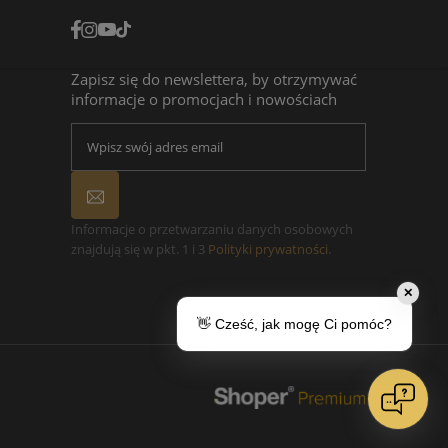
Zapisz się do newslettera, by otrzymywać
informacje o promocjach i nowościach
Informacje o przetwarzaniu danych osobowych
znajdują się w pkt. 1 i 3
Polityki prywatności
.
✕
👋 Cześć, jak mogę Ci pomóc?