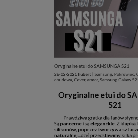
Oryginalne etui do SAMSUNGA S21
26-02-2021
hubert
|
Samsung
,
Pokrowiec
,
obudowa
,
Cover
,
armor
,
Samsung Galaxy S2
Oryginalne etui do
S21
Prawdziwa gratka dla fanów słynnej
Są
pancerne
i są
eleganckie
. Z
klapką
l
silikonów, poprzez
tworzywa sztucz
naturalnej.
..dziś przedstawimy kilka pr