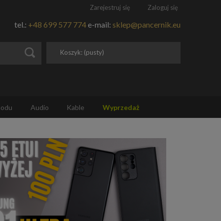
Zarejestruj się
Zaloguj się
tel.:
+48 699 577 774
e-mail:
sklep@pancernik.eu
Koszyk:
(pusty)
hodu
Audio
Kable
Wyprzedaż