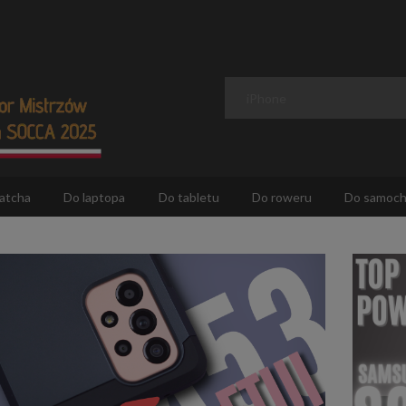
atcha
Do laptopa
Do tabletu
Do roweru
Do samoc