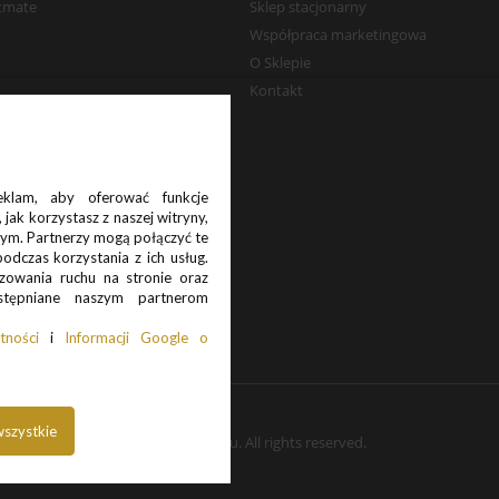
stmate
Sklep stacjonarny
Współpraca marketingowa
O Sklepie
Kontakt
eklam, aby oferować funkcje
 jak korzystasz z naszej witryny,
ym. Partnerzy mogą połączyć te
dczas korzystania z ich usług.
izowania ruchu na stronie oraz
stępniane naszym partnerom
tności
i
Informacji Google o
wszystkie
Copyright 2025 Pancernik.eu. All rights reserved.