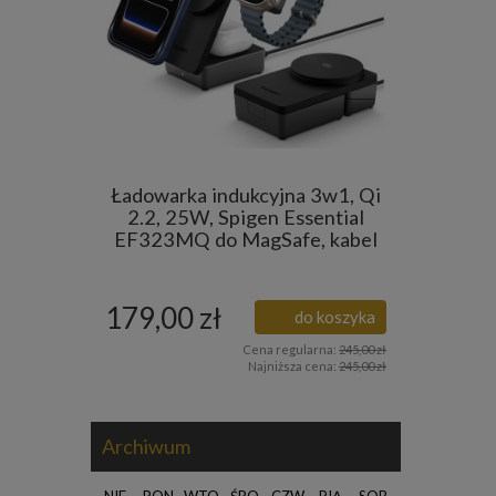
Ładowarka indukcyjna 3w1, Qi
2.2, 25W, Spigen Essential
EF323MQ do MagSafe, kabel
USB-C 60W, czarna
179,00 zł
do koszyka
Cena regularna:
245,00 zł
Najniższa cena:
245,00 zł
Archiwum