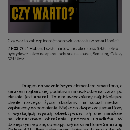
Czy warto zabezpieczać soczewki aparatu w smartfonie❔
24-03-2021
Hubert
|
szkło hartowane
,
akcesoria
,
Szkło
,
szkło
hybrydowe
,
szkło na aparat
,
ochrona na aparat
,
Samsung Galaxy
S21 Ultra
Drugim
najważniejszym
elementem smartfona, a
zarazem najbardziej podatnym na uszkodzenia, zaraz po
ekranie, jest
aparat
. To nim uwieczniamy najpiękniejsze
chwile naszego życia, działamy na social media i
zapisujemy wspomnienia. Mając do dyspozycji smartfony
z
wystającą wyspą obiektywów
, są one narażone
na
dodatkowe obrażenia podczas upadków
. W
dzisiejszym wpisie, opierając się na smartfonie
Samsung
Galaxy S21 Ultra
zobaczymy, które szkła sprawdzą się