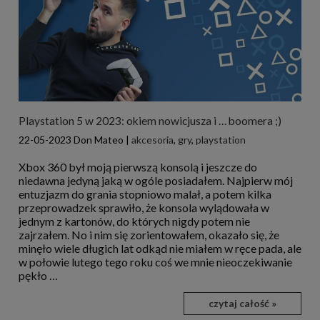
Playstation 5 w 2023: okiem nowicjusza i … boomera ;)
22-05-2023
Don Mateo
|
akcesoria
,
gry
,
playstation
Xbox 360 był moją pierwszą konsolą i jeszcze do
niedawna jedyną jaką w ogóle posiadałem. Najpierw mój
entuzjazm do grania stopniowo malał, a potem kilka
przeprowadzek sprawiło, że konsola wylądowała w
jednym z kartonów, do których nigdy potem nie
zajrzałem. No i nim się zorientowałem, okazało się, że
minęło wiele długich lat odkąd nie miałem w ręce pada, ale
w połowie lutego tego roku coś we mnie nieoczekiwanie
pękło …
czytaj całość »