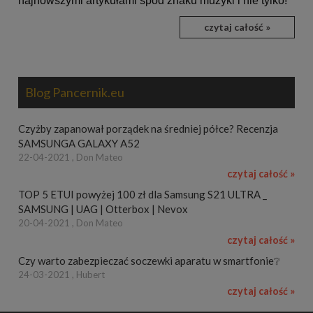
najnowszymi artykułami spod znaku muzyki i nie tylko!
czytaj całość »
Blog Pancernik.eu
Czyżby zapanował porządek na średniej półce? Recenzja
SAMSUNGA GALAXY A52
22-04-2021 , Don Mateo
czytaj całość »
TOP 5 ETUI powyżej 100 zł dla Samsung S21 ULTRA _
SAMSUNG | UAG | Otterbox | Nevox
20-04-2021 , Don Mateo
czytaj całość »
Czy warto zabezpieczać soczewki aparatu w smartfonie❔
24-03-2021 , Hubert
czytaj całość »