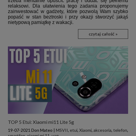
trzeba mentalnie opuścić pracę i oddać się pełnemu
relaksowi. Dla ułatwienia tego zadania proponujemy
zainwestować w gadżety, które pozwolą Wam szybko
popaść w stan beztroski i przy okazji stworzyć jakąś
nietypową pamiątkę z wakacji.
czytaj całość »
TOP 5 Etui: Xiaomi mi11 Lite 5g
19-07-2021
Don Mateo
|
MSVII
,
etui
,
Xiaomi
,
akcesoria
,
telefon
,
smartfon
,
xiaomi mi 11
,
uag