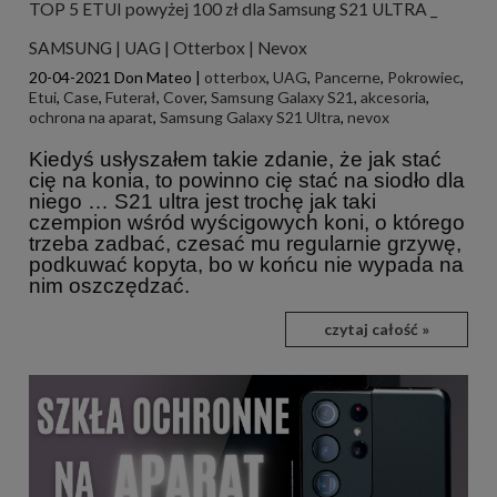
TOP 5 ETUI powyżej 100 zł dla Samsung S21 ULTRA _
SAMSUNG | UAG | Otterbox | Nevox
20-04-2021
Don Mateo
|
otterbox
,
UAG
,
Pancerne
,
Pokrowiec
,
Etui
,
Case
,
Futerał
,
Cover
,
Samsung Galaxy S21
,
akcesoria
,
ochrona na aparat
,
Samsung Galaxy S21 Ultra
,
nevox
Kiedyś usłyszałem takie zdanie, że jak stać
cię na konia, to powinno cię stać na siodło dla
niego … S21 ultra jest trochę jak taki
czempion wśród wyścigowych koni, o którego
trzeba zadbać, czesać mu regularnie grzywę,
podkuwać kopyta, bo w końcu nie wypada na
nim oszczędzać.
czytaj całość »