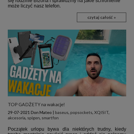
się rodzinie Bizona i sprawdźmy na jakie schronienie
może liczyć nasz telefon.
czytaj całość »
TOP GADŻETY na wakacje!
29-07-2021
Don Mateo
|
baseus
,
popsockets
,
XQISIT
,
akcesoria
,
spigen
,
smartfon
Początek urlopu bywa dla niektórych trudny, kiedy