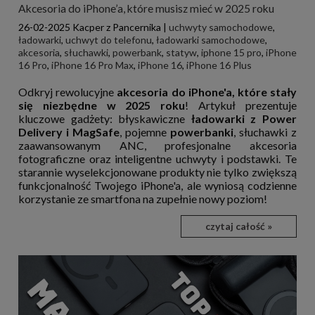
Akcesoria do iPhone’a, które musisz mieć w 2025 roku
26-02-2025
Kacper z Pancernika
|
uchwyty samochodowe
,
ładowarki
,
uchwyt do telefonu
,
ładowarki samochodowe
,
akcesoria
,
słuchawki
,
powerbank
,
statyw
,
iphone 15 pro
,
iPhone
16 Pro
,
iPhone 16 Pro Max
,
iPhone 16
,
iPhone 16 Plus
Odkryj rewolucyjne
akcesoria do iPhone'a, które stały
się niezbędne w 2025 roku
! Artykuł prezentuje
kluczowe gadżety: błyskawiczne
ładowarki z Power
Delivery i MagSafe
, pojemne
powerbanki
, słuchawki z
zaawansowanym ANC, profesjonalne akcesoria
fotograficzne oraz inteligentne uchwyty i podstawki. Te
starannie wyselekcjonowane produkty nie tylko zwiększą
funkcjonalność Twojego iPhone'a, ale wyniosą codzienne
korzystanie ze smartfona na zupełnie nowy poziom!
czytaj całość »