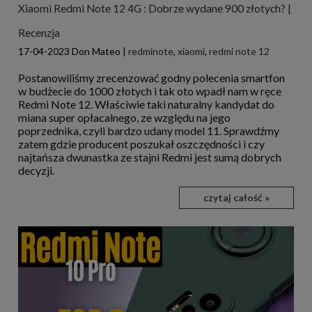
Xiaomi Redmi Note 12 4G : Dobrze wydane 900 złotych? |
Recenzja
17-04-2023
Don Mateo
|
redminote
,
xiaomi
,
redmi note 12
Postanowiliśmy zrecenzować godny polecenia smartfon
w budżecie do 1000 złotych i tak oto wpadł nam w ręce
Redmi Note 12. Właściwie taki naturalny kandydat do
miana super opłacalnego, ze względu na jego
poprzednika, czyli bardzo udany model 11. Sprawdźmy
zatem gdzie producent poszukał oszczędności i czy
najtańsza dwunastka ze stajni Redmi jest sumą dobrych
decyzji.
czytaj całość »