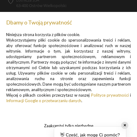
63-400 Ostrów Wielkopolski
Dbamy o Twoją prywatność
Niniejsza strona korzysta z plików cookie.
Zapisz się do newslettera, by otrzymywać informacje o
Wykorzystujemy pliki cookie do spersonalizowania treści i reklam,
promocjach i nowościach
aby oferować funkcje społecznościowe i analizować ruch w naszej
witrynie. Informacje o tym, jak korzystasz z naszej witryny,
udostępniamy partnerom społecznościowym, reklamowym i
analitycznym. Partnerzy mogą połączyć te informacje z innymi danymi
otrzymanymi od Ciebie lub uzyskanymi podczas korzystania z ich
usług. Używamy plików cookie w celu personalizacji treści i reklam,
analizowania ruchu na stronie oraz zapewnienia funkcji
Informacje o przetwarzaniu danych osobowych znajdują się w pkt.
społecznościowych. Dane mogą być udostępniane naszym partnerom
reklamowym, analitycznym i społecznościowym.
1 i 3
Więcej o plikach cookies przeczytasz w naszej
Polityce prywatności
i
Polityki prywatności
Informacji Google o przetwarzaniu danych
.
.
Zaakceptuj tylko niezbędne
✕
👋 Cześć, jak mogę Ci pomóc?