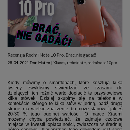
Recenzja Redmi Note 10 Pro. Brać, nie gadać!
28-04-2021
Don Mateo
|
Xiaomi
,
redminote
,
redminote10pro
Kiedy mówimy o smartfonach, które kosztują kilka
tysięcy, zwykliśmy stwierdzać, że czasami do
dzielących ich różnić warto dopłacić te przysłowiowe
kilka stówek. Dzisiaj skupimy się na telefonie w
kontekście którego te kilka stów w jedną, bądź drugą
stronę, ma wielkie znaczenie, bo może stanowić jakieś
20-30 % jego ogólnej wartości. O marce Xiaomi
możemy chyba powiedzieć, że zajmuje czołowe
miejsce w kwestii opłacalności, zwłaszcza w średniej
półce cenowej. Najlepszym tego dowodem jest seria