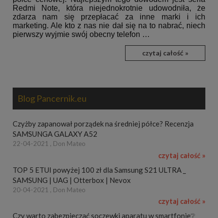
Redmi Note, która niejednokrotnie udowodniła, że
zdarza nam się przepłacać za inne marki i ich
marketing. Ale kto z nas nie dał się na to nabrać, niech
pierwszy wyjmie swój obecny telefon …
czytaj całość »
Blog Pancernik.eu
Czyżby zapanował porządek na średniej półce? Recenzja
SAMSUNGA GALAXY A52
22-04-2021 , Don Mateo
czytaj całość »
TOP 5 ETUI powyżej 100 zł dla Samsung S21 ULTRA _
SAMSUNG | UAG | Otterbox | Nevox
20-04-2021 , Don Mateo
czytaj całość »
Czy warto zabezpieczać soczewki aparatu w smartfonie❔