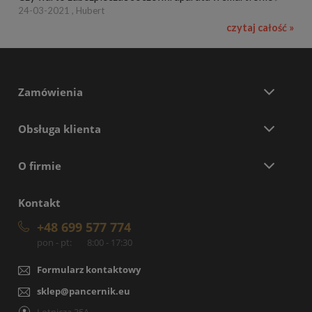
24-03-2021 , Hubert
czytaj całość »
Zamówienia
Obsługa klienta
O firmie
Kontakt
+48 699 577 774
pon - pt:
8:00 - 17:30
Formularz kontaktowy
sklep@pancernik.eu
Lotnicza 35A