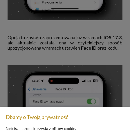
Opcja ta została zaprezentowana już w ramach
iOS 17.3
,
ale aktualnie została ona w czytelniejszy sposób
upozycjonowana w ramach ustawień
Face ID
oraz kodu.
Dbamy o Twoją prywatność
Niniejsza strona korzysta z plików cookie.