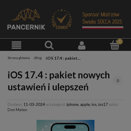
iOS 17.4 : pakiet nowych ustawień i ulepszeń
Strona główna
Blog
iOS 17.4 : pakiet nowych
0
ustawień i ulepszeń
Dodano:
11-03-2024
w kategorii:
iphone,
apple,
ios,
ios17
autor:
Don Mateo