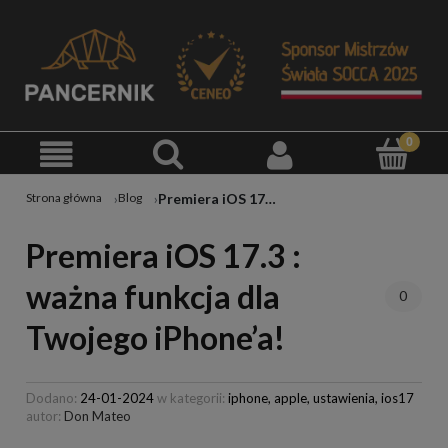
Premiera iOS 17.3 : ważna funkcja dla Twojego iPhone’a!
Strona główna
Blog
Premiera iOS 17.3 :
ważna funkcja dla
0
Twojego iPhone’a!
Dodano:
24-01-2024
w kategorii:
iphone,
apple,
ustawienia,
ios17
autor:
Don Mateo