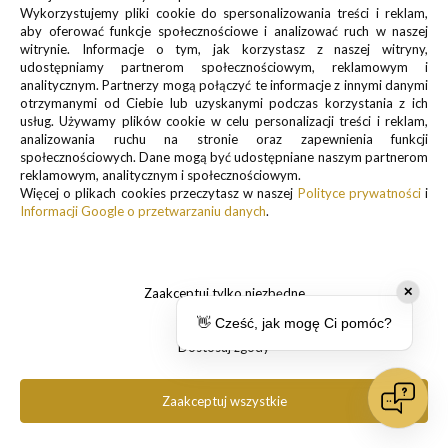
Wykorzystujemy pliki cookie do spersonalizowania treści i reklam,
bądź kod qr. Możemy podejrzeć kto aktualnie
aby oferować funkcje społecznościowe i analizować ruch w naszej
współtworzy z nami playlistę oraz zdecydować o tym, czy
witrynie. Informacje o tym, jak korzystasz z naszej witryny,
chcemy każdorazowo zatwierdzać dołączenie kolejnej
udostępniamy partnerom społecznościowym, reklamowym i
osoby.
analitycznym. Partnerzy mogą połączyć te informacje z innymi danymi
otrzymanymi od Ciebie lub uzyskanymi podczas korzystania z ich
usług. Używamy plików cookie w celu personalizacji treści i reklam,
analizowania ruchu na stronie oraz zapewnienia funkcji
społecznościowych. Dane mogą być udostępniane naszym partnerom
reklamowym, analitycznym i społecznościowym.
Więcej o plikach cookies przeczytasz w naszej
Polityce prywatności
i
Informacji Google o przetwarzaniu danych
.
Zaakceptuj tylko niezbędne
✕
👋 Cześć, jak mogę Ci pomóc?
Dostosuj zgody
Zaakceptuj wszystkie