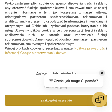
które również wykorzystują iMessage.
Wykorzystujemy pliki cookie do spersonalizowania treści i reklam,
aby oferować funkcje społecznościowe i analizować ruch w naszej
witrynie. Informacje o tym, jak korzystasz z naszej witryny,
udostępniamy partnerom społecznościowym, reklamowym i
analitycznym. Partnerzy mogą połączyć te informacje z innymi danymi
otrzymanymi od Ciebie lub uzyskanymi podczas korzystania z ich
usług. Używamy plików cookie w celu personalizacji treści i reklam,
analizowania ruchu na stronie oraz zapewnienia funkcji
społecznościowych. Dane mogą być udostępniane naszym partnerom
reklamowym, analitycznym i społecznościowym.
Więcej o plikach cookies przeczytasz w naszej
Polityce prywatności
i
Informacji Google o przetwarzaniu danych
.
Zaakceptuj tylko niezbędne
✕
👋 Cześć, jak mogę Ci pomóc?
Po drugie, polecam przytrzymywać dłużej ikonę plusika
Dostosuj zgody
by od razu przejść do galerii jeśli chcecie wysłać odbiorcy
jakieś zdjęcie. Ominiecie w ten sposób listę dostępnych
opcji.
Zaakceptuj wszystkie