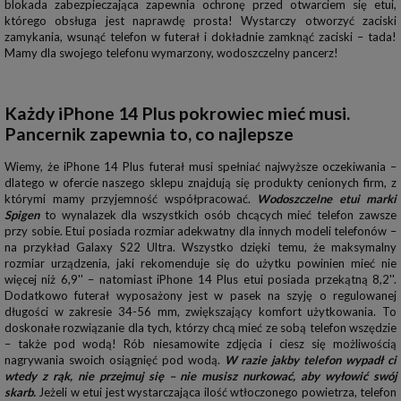
blokada zabezpieczająca zapewnia ochronę przed otwarciem się etui,
którego obsługa jest naprawdę prosta! Wystarczy otworzyć zaciski
zamykania, wsunąć telefon w futerał i dokładnie zamknąć zaciski – tada!
Mamy dla swojego telefonu wymarzony, wodoszczelny pancerz!
Każdy iPhone 14 Plus pokrowiec mieć musi.
Pancernik zapewnia to, co najlepsze
Wiemy, że iPhone 14 Plus futerał musi spełniać najwyższe oczekiwania –
dlatego w ofercie naszego sklepu znajdują się produkty cenionych firm, z
którymi mamy przyjemność współpracować.
Wodoszczelne etui marki
Spigen
to wynalazek dla wszystkich osób chcących mieć telefon zawsze
przy sobie. Etui posiada rozmiar adekwatny dla innych modeli telefonów –
na przykład Galaxy S22 Ultra. Wszystko dzięki temu, że maksymalny
rozmiar urządzenia, jaki rekomenduje się do użytku powinien mieć nie
więcej niż 6,9'' – natomiast iPhone 14 Plus etui posiada przekątną 8,2''.
Dodatkowo futerał wyposażony jest w pasek na szyję o regulowanej
długości w zakresie 34-56 mm, zwiększający komfort użytkowania. To
doskonałe rozwiązanie dla tych, którzy chcą mieć ze sobą telefon wszędzie
– także pod wodą! Rób niesamowite zdjęcia i ciesz się możliwością
nagrywania swoich osiągnięć pod wodą.
W razie jakby telefon wypadł ci
wtedy z rąk, nie przejmuj się – nie musisz nurkować, aby wyłowić swój
skarb.
Jeżeli w etui jest wystarczająca ilość wtłoczonego powietrza, telefon