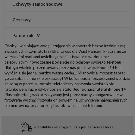
Uchwyty samochodowe
Zestawy
PancernikTV
Osoby uwielbiające wodę i czujące się w sportach bezpośrednio z nią
związanych niczym złota rybka, to coś dla Was! Pancernik łączy się ze
wszystkimi osobami uwielbiającymi aktywności wodne oraz
celebrującymi nowoczesne podejście do ochrony swojego telefonu –
dlatego właśnie prezentowany przez nas pokrowiec iPhone 14 Plus
wyróżnia się jedną, bardzo ważną cechą... Mianowicie, możesz zabrać
go ze sobą na morskie eskapady! W końcu pasja i bezpieczeństwo idzie
ze sobą w parze, a kontakt telefoniczny zapewnia swoiste koło
ratunkowe w razie gdyby coś się stało. Jednak nasz futerał iPhone 14
Plus najchętniej wykorzystywany jest przez osoby zaangażowane w
fotografię wodną! Pozwala on bowiem na uchwycenie najważniejszych
elementów natury morskiej bez obaw o zalanie telefonu!
Te produkty wyślemy już jutro, jeśli zamówisz teraz.