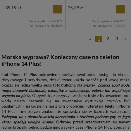
35,19 zł
35,19 zł
65,00 zł
65,00 zł
Cena regularna:
Cena regularna:
43,33 zł
13,27 zł
Najniższa cena:
Najniższa cena:
«
1
2
3
»
Morska wyprawa? Konieczny case na telefon
iPhone 14 Plus!
Etui iPhone 14 Plus pokrowiec umożliwia swobodny dostęp do ekranu
dotykowego i przycisków, dzięki czemu każda podróż pod wodę może
okazać się jedną wielką sesją fotograficzną dla żyjątek.
Zdjęcia spod wody
mogą stanowić doskonałą pamiątkę z wakacyjnego pobytu lub wspólnego
wypadu na plażę
. Oczywiście, z przyczyn wiążących się z bytowaniem pod
wodą należy nastawić się na ewentualne dysfunkcje czytnika linii
papilarnych – na lądzie nie ma z tym problemu! Futerał na telefon iPhone
14 Plus firmy Spigen znakomicie sprawdza się w każdych warunkach.
Pożegnaj się z niemożliwością korzystania z telefonu podczas gdy na jego
ekran spadają kolejne krople!
Ochronę przed przedostaniem się nawet
jednej kropelki pełnić będzie innowacyjny case iPhone 14 Plus. Specjalna