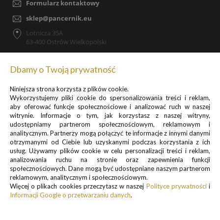
Formularz kontaktowy
sklep@pancernik.eu
Lotnicza 35A
63-400 Ostrów Wielkopolski
Dbamy o Twoją prywatność
Niniejsza strona korzysta z plików cookie.
Zapisz się do newslettera, by otrzymywać informacje o
Wykorzystujemy pliki cookie do spersonalizowania treści i reklam,
promocjach i nowościach
aby oferować funkcje społecznościowe i analizować ruch w naszej
witrynie. Informacje o tym, jak korzystasz z naszej witryny,
udostępniamy partnerom społecznościowym, reklamowym i
analitycznym. Partnerzy mogą połączyć te informacje z innymi danymi
otrzymanymi od Ciebie lub uzyskanymi podczas korzystania z ich
usług. Używamy plików cookie w celu personalizacji treści i reklam,
analizowania ruchu na stronie oraz zapewnienia funkcji
Informacje o przetwarzaniu danych osobowych znajdują się w pkt.
społecznościowych. Dane mogą być udostępniane naszym partnerom
reklamowym, analitycznym i społecznościowym.
1 i 3
Więcej o plikach cookies przeczytasz w naszej
Polityce prywatności
i
Polityki prywatności
Informacji Google o przetwarzaniu danych
.
.