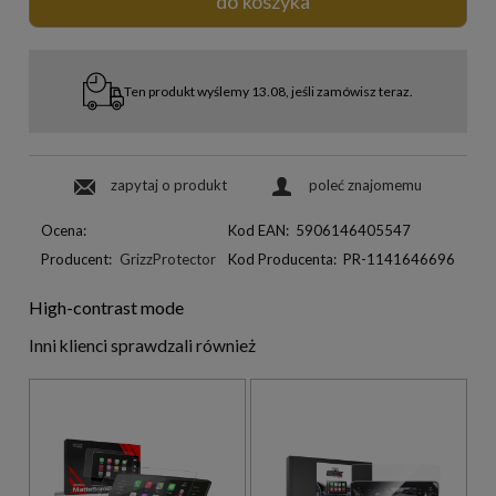
do koszyka
Ten produkt wyślemy 13.08, jeśli zamówisz teraz.
zapytaj o produkt
poleć znajomemu
Ocena:
Kod EAN:
5906146405547
Producent:
GrizzProtector
Kod Producenta:
PR-1141646696
High-contrast mode
Inni klienci sprawdzali również