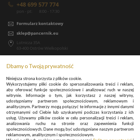
+48 699 577 774
pon - pt:
8:00 - 17:30
Formularz kontaktowy
sklep@pancernik.eu
Lotnicza 35A
63-400 Ostrów Wielkopolski
Dbamy o Twoją prywatność
Niniejsza strona korzysta z plików cookie.
Zapisz się do newslettera, by otrzymywać informacje o
Wykorzystujemy pliki cookie do spersonalizowania treści i reklam,
promocjach i nowościach
aby oferować funkcje społecznościowe i analizować ruch w naszej
witrynie. Informacje o tym, jak korzystasz z naszej witryny,
udostępniamy partnerom społecznościowym, reklamowym i
analitycznym. Partnerzy mogą połączyć te informacje z innymi danymi
otrzymanymi od Ciebie lub uzyskanymi podczas korzystania z ich
usług. Używamy plików cookie w celu personalizacji treści i reklam,
analizowania ruchu na stronie oraz zapewnienia funkcji
Informacje o przetwarzaniu danych osobowych znajdują się w pkt.
społecznościowych. Dane mogą być udostępniane naszym partnerom
reklamowym, analitycznym i społecznościowym.
1 i 3