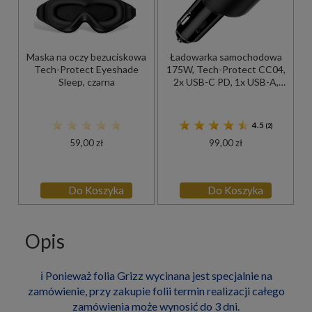
Maska na oczy bezuciskowa
Ładowarka samochodowa
Tech-Protect Eyeshade
175W, Tech-Protect CC04,
Sleep, czarna
2x USB-C PD, 1x USB-A,
czarna
4.5
(2)
59,00 zł
99,00 zł
Do Koszyka
Do Koszyka
Opis
ℹ️ Ponieważ folia Grizz wycinana jest specjalnie na
zamówienie, przy zakupie folii termin realizacji całego
zamówienia może wynosić do 3 dni.