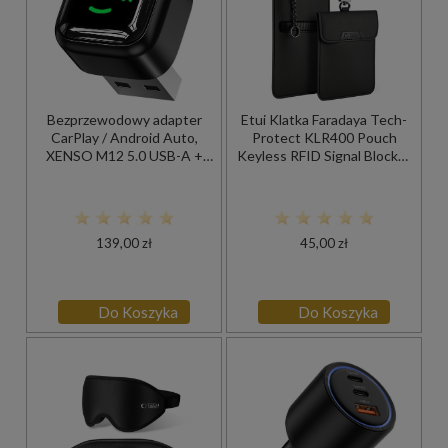
Bezprzewodowy adapter
Etui Klatka Faradaya Tech-
CarPlay / Android Auto,
Protect KLR400 Pouch
XENSO M12 5.0 USB-A +
Keyless RFID Signal Blocker
USB-C
Case, czarne
139,00 zł
45,00 zł
Do Koszyka
Do Koszyka