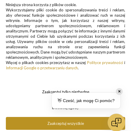
Zapisz się do newslettera, by otrzymywać informacje o
Niniejsza strona korzysta z plików cookie.
promocjach i nowościach
Wykorzystujemy pliki cookie do spersonalizowania treści i reklam,
aby oferować funkcje społecznościowe i analizować ruch w naszej
witrynie. Informacje o tym, jak korzystasz z naszej witryny,
udostępniamy partnerom społecznościowym, reklamowym i
analitycznym. Partnerzy mogą połączyć te informacje z innymi danymi
otrzymanymi od Ciebie lub uzyskanymi podczas korzystania z ich
usług. Używamy plików cookie w celu personalizacji treści i reklam,
analizowania ruchu na stronie oraz zapewnienia funkcji
Informacje o przetwarzaniu danych osobowych znajdują się w pkt.
społecznościowych. Dane mogą być udostępniane naszym partnerom
1 i 3
reklamowym, analitycznym i społecznościowym.
Polityki prywatności
Więcej o plikach cookies przeczytasz w naszej
Polityce prywatności
i
.
Informacji Google o przetwarzaniu danych
.
Zaakceptuj tylko niezbędne
✕
👋 Cześć, jak mogę Ci pomóc?
Dostosuj zgody
Copyright 2025 Pancernik.eu. All rights reserved.
Zaakceptuj wszystkie
pokaż pełną wersję strony