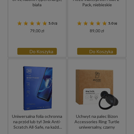
biała
Pack, niebieskie
5.0
5.0
(1)
(6)
79,00 zł
89,00 zł
Do Koszyka
Do Koszyka
Uniwersalna folia ochronna
Uchwyt na palec Bizon
na przód lub tył 3mk Anti-
Accessories Ring Turtle
Scratch All-Safe, na każdy
uniwersalny, czarny
model telefonu