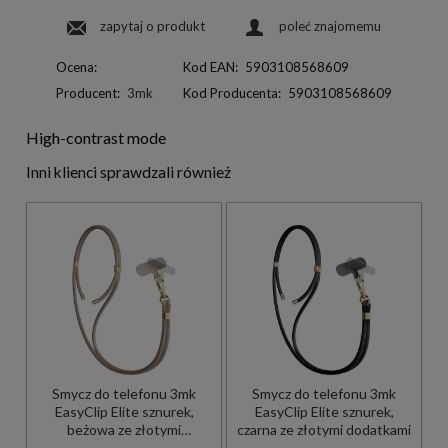
zapytaj o produkt
poleć znajomemu
Ocena:
Kod EAN:
5903108568609
Producent:
3mk
Kod Producenta:
5903108568609
High-contrast mode
Inni klienci sprawdzali również
Smycz do telefonu 3mk
Smycz do telefonu 3mk
EasyClip Elite sznurek,
EasyClip Elite sznurek,
beżowa ze złotymi
czarna ze złotymi dodatkami
dodatkami