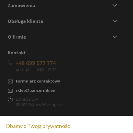
Zamówienia
Obsługa klienta
O firmie
Kontakt
+48 699 577 774
pon - pt:
8:00 - 17:30
Formularz kontaktowy
sklep@pancernik.eu
Lotnicza 35A
63-400 Ostrów Wielkopolski
Dbamy o Twoją prywatność