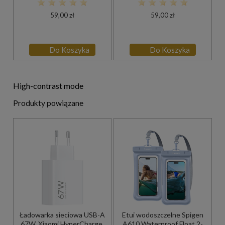
59,00 zł
59,00 zł
Do Koszyka
Do Koszyka
High-contrast mode
Produkty powiązane
Ładowarka sieciowa USB-A
Etui wodoszczelne Spigen
67W, Xiaomi HyperCharge,
A610 Waterproof Float 2-