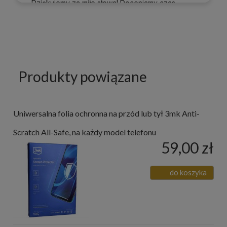
Dziękujemy za miłe słowa! Doceniamy czas
poświęcony na podzielenie się z nami Twoim
doświadczeniem. Jesteśmy szczęśliwi, że mamy
takich klientów. Z pozdrowieniami, obsługa
sklepu.
Produkty powiązane
Uniwersalna folia ochronna na przód lub tył 3mk Anti-
Scratch All-Safe, na każdy model telefonu
59,00 zł
do koszyka