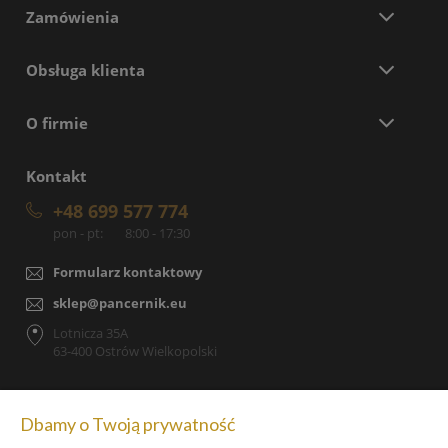
Zamówienia
Obsługa klienta
O firmie
Kontakt
+48 699 577 774
pon - pt:
8:00 - 17:30
Formularz kontaktowy
sklep@pancernik.eu
Lotnicza 35A
63-400 Ostrów Wielkopolski
Dbamy o Twoją prywatność