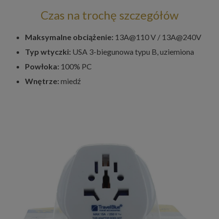
Czas na trochę szczegółów
Maksymalne obciążenie:
13A@110 V / 13A@240V
Typ wtyczki:
USA 3-biegunowa typu B, uziemiona
Powłoka:
100% PC
Wnętrze:
miedź