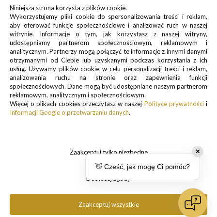
Zapisz się do newslettera, by otrzymywać informacje o
Niniejsza strona korzysta z plików cookie.
promocjach i nowościach
Wykorzystujemy pliki cookie do spersonalizowania treści i reklam,
aby oferować funkcje społecznościowe i analizować ruch w naszej
witrynie. Informacje o tym, jak korzystasz z naszej witryny,
udostępniamy partnerom społecznościowym, reklamowym i
analitycznym. Partnerzy mogą połączyć te informacje z innymi danymi
otrzymanymi od Ciebie lub uzyskanymi podczas korzystania z ich
usług. Używamy plików cookie w celu personalizacji treści i reklam,
Informacje o przetwarzaniu danych osobowych znajdują się w pkt.
analizowania ruchu na stronie oraz zapewnienia funkcji
społecznościowych. Dane mogą być udostępniane naszym partnerom
1 i 3
reklamowym, analitycznym i społecznościowym.
Polityki prywatności
Więcej o plikach cookies przeczytasz w naszej
Polityce prywatności
i
.
Informacji Google o przetwarzaniu danych
.
Zaakceptuj tylko niezbędne
✕
👋 Cześć, jak mogę Ci pomóc?
Dostosuj zgody
Copyright 2025 Pancernik.eu. All rights reserved.
Zaakceptuj wszystkie
pokaż pełną wersję strony