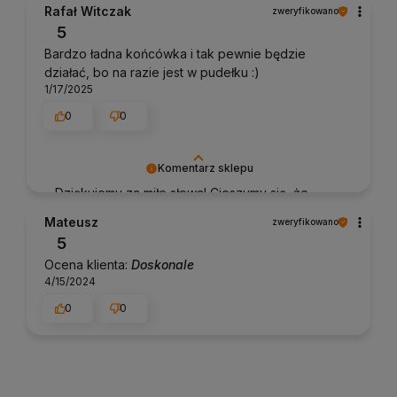
Rafał Witczak
zweryfikowano
5
Bardzo ładna końcówka i tak pewnie będzie
działać, bo na razie jest w pudełku :)
1/17/2025
0
0
Komentarz sklepu
Dziękujemy za miłe słowa! Cieszymy się, że
zakup przeszedł bezproblemowo, oraz, że
Mateusz
zweryfikowano
możemy zapewnić odpowiednią obsługę tak
5
świetnym klientom. Dziękujemy raz jeszcze!
Ocena klienta:
Doskonale
4/15/2024
0
0