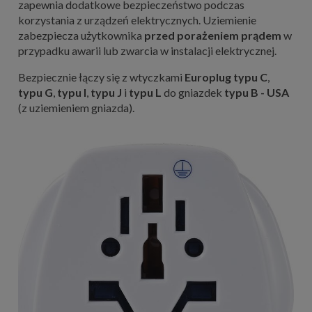
zapewnia dodatkowe bezpieczeństwo podczas
korzystania z urządzeń elektrycznych. Uziemienie
zabezpiecza użytkownika
przed porażeniem prądem
w
przypadku awarii lub zwarcia w instalacji elektrycznej.
Bezpiecznie łączy się z wtyczkami
Europlug typu C
,
typu G
,
typu I
,
typu J
i
typu L
do gniazdek
typu B - USA
(z uziemieniem gniazda).