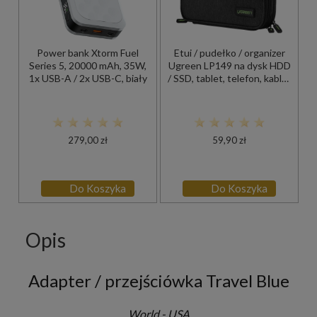
Power bank Xtorm Fuel
Etui / pudełko / organizer
Series 5, 20000 mAh, 35W,
Ugreen LP149 na dysk HDD
1x USB-A / 2x USB-C, biały
/ SSD, tablet, telefon, kable i
akcesoria, szaro-czarne
279,00 zł
59,90 zł
Do Koszyka
Do Koszyka
Opis
Adapter / przejściówka Travel Blue
World - USA