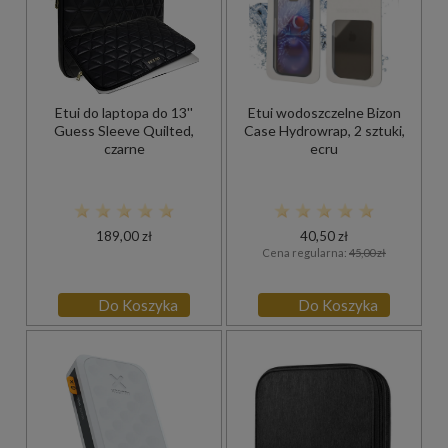
Etui do laptopa do 13''
Etui wodoszczelne Bizon
Guess Sleeve Quilted,
Case Hydrowrap, 2 sztuki,
czarne
ecru
189,00 zł
40,50 zł
Cena regularna:
45,00 zł
Do Koszyka
Do Koszyka