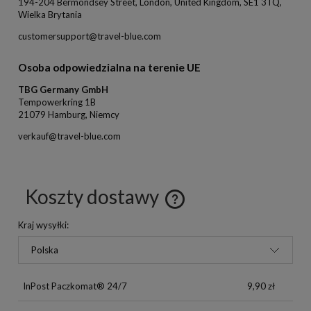
194-204 Bermondsey Street, London, United Kingdom, SE1 3TQ,
Wielka Brytania
customersupport@travel-blue.com
Osoba odpowiedzialna na terenie UE
TBG Germany GmbH
Tempowerkring 1B
21079 Hamburg, Niemcy
verkauf@travel-blue.com
Koszty dostawy
Kraj wysyłki:
InPost Paczkomat® 24/7
9,90 zł