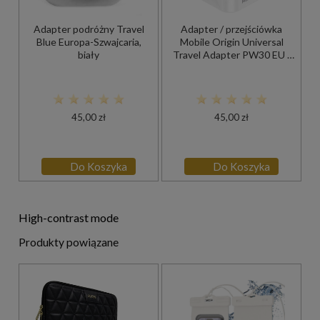
Adapter podróżny Travel
Adapter / przejściówka
Blue Europa-Szwajcaria,
Mobile Origin Universal
biały
Travel Adapter PW30 EU /
UK / US / AUS 2500W, biała
45,00 zł
45,00 zł
Do Koszyka
Do Koszyka
High-contrast mode
Produkty powiązane