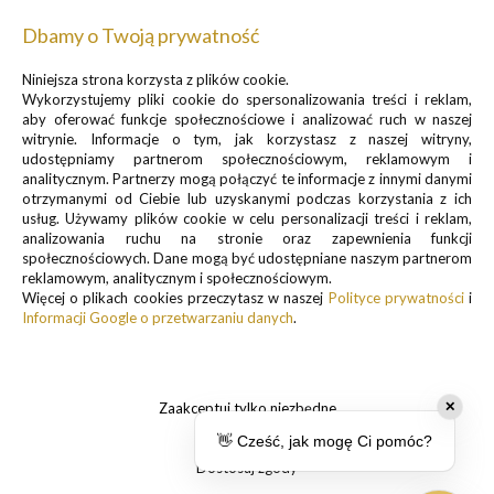
Dbamy o Twoją prywatność
Niniejsza strona korzysta z plików cookie.
Zapisz się do newslettera, by otrzymywać informacje o
Wykorzystujemy pliki cookie do spersonalizowania treści i reklam,
promocjach i nowościach
aby oferować funkcje społecznościowe i analizować ruch w naszej
witrynie. Informacje o tym, jak korzystasz z naszej witryny,
udostępniamy partnerom społecznościowym, reklamowym i
analitycznym. Partnerzy mogą połączyć te informacje z innymi danymi
otrzymanymi od Ciebie lub uzyskanymi podczas korzystania z ich
usług. Używamy plików cookie w celu personalizacji treści i reklam,
analizowania ruchu na stronie oraz zapewnienia funkcji
Informacje o przetwarzaniu danych osobowych znajdują się w pkt.
społecznościowych. Dane mogą być udostępniane naszym partnerom
reklamowym, analitycznym i społecznościowym.
1 i 3
Więcej o plikach cookies przeczytasz w naszej
Polityce prywatności
i
Polityki prywatności
Informacji Google o przetwarzaniu danych
.
.
Zaakceptuj tylko niezbędne
✕
👋 Cześć, jak mogę Ci pomóc?
Dostosuj zgody