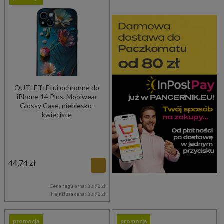
OUTLET: Etui ochronne do
iPhone 14 Plus, Mobiwear
Glossy Case, niebiesko-
kwieciste
44,74 zł
55,92 zł
Cena regularna:
55,92 zł
Najniższa cena:
promocja
promocja