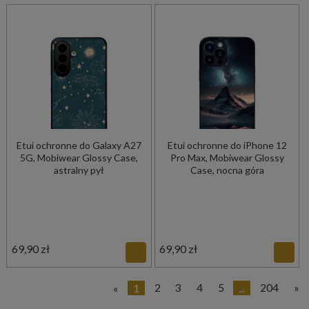
Etui ochronne do Galaxy A27
Etui ochronne do iPhone 12
5G, Mobiwear Glossy Case,
Pro Max, Mobiwear Glossy
astralny pył
Case, nocna góra
69,90 zł
69,90 zł
«
1
2
3
4
5
...
204
»