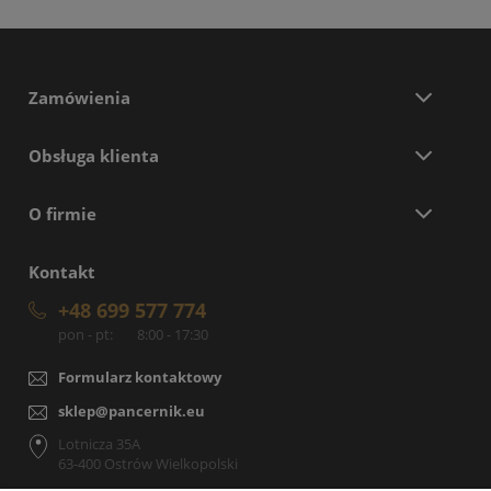
Zamówienia
Obsługa klienta
O firmie
Kontakt
+48 699 577 774
pon - pt:
8:00 - 17:30
Formularz kontaktowy
sklep@pancernik.eu
Lotnicza 35A
63-400 Ostrów Wielkopolski