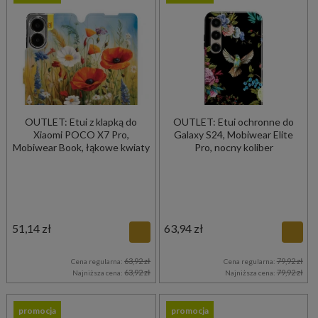
OUTLET: Etui z klapką do
OUTLET: Etui ochronne do
Xiaomi POCO X7 Pro,
Galaxy S24, Mobiwear Elite
Mobiwear Book, łąkowe kwiaty
Pro, nocny koliber
51,14 zł
63,94 zł
63,92 zł
79,92 zł
Cena regularna:
Cena regularna:
63,92 zł
79,92 zł
Najniższa cena:
Najniższa cena:
promocja
promocja