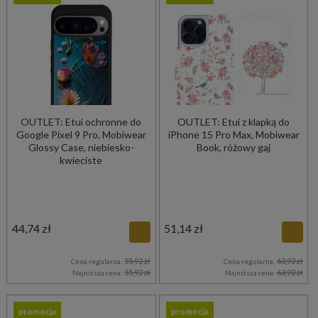
OUTLET: Etui ochronne do
OUTLET: Etui z klapką do
Google Pixel 9 Pro, Mobiwear
iPhone 15 Pro Max, Mobiwear
Glossy Case, niebiesko-
Book, różowy gaj
kwieciste
44,74 zł
51,14 zł
55,92 zł
63,92 zł
Cena regularna:
Cena regularna:
55,92 zł
63,92 zł
Najniższa cena:
Najniższa cena:
promocja
promocja