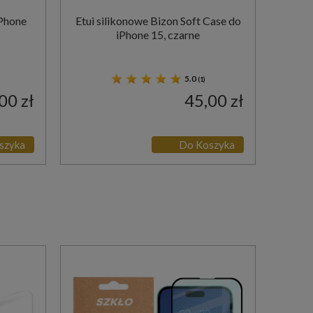
iPhone
Etui silikonowe Bizon Soft Case do
iPhone 15, czarne
5.0
(1)
00 zł
45,00 zł
szyka
Do Koszyka