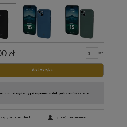
00 zł
szt.
do koszyka
en produkt wyślemy już w poniedziałek, jeśli zamówisz teraz.
zapytaj o produkt
poleć znajomemu