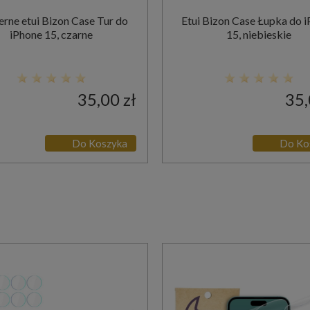
rne etui Bizon Case Tur do
Etui Bizon Case Łupka do 
iPhone 15, czarne
15, niebieskie
35,00 zł
35,
Do Koszyka
Do Ko