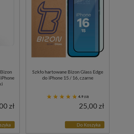
 Bizon
Szkło hartowane Bizon Glass Edge
 iPhone
do iPhone 15 / 16, czarne
ki
4.9
(13)
00 zł
25,00 zł
szyka
Do Koszyka