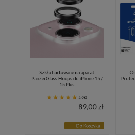
Szkło hartowane na aparat
Os
PanzerGlass Hoops do iPhone 15 /
Protec
15 Plus
5.0
(2)
89,00 zł
Do Koszyka