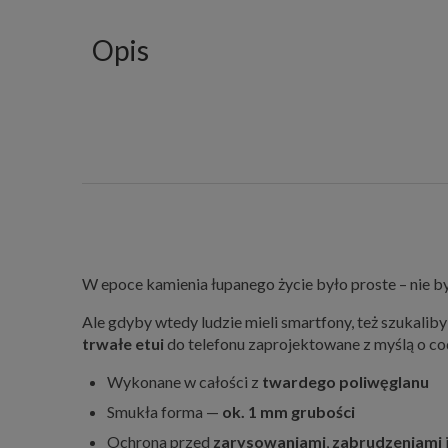
Opis
W epoce kamienia łupanego życie było proste – nie b
Ale gdyby wtedy ludzie mieli smartfony, też szukaliby 
trwałe etui
do telefonu zaprojektowane z myślą o c
Wykonane w całości z
twardego poliwęglanu
Smukła forma —
ok. 1 mm grubości
Ochrona przed
zarysowaniami
,
zabrudzeniami