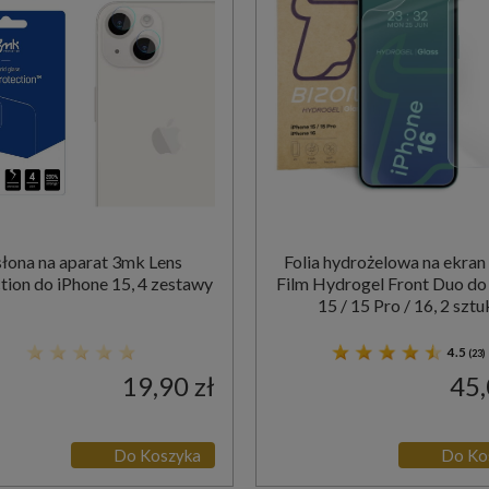
łona na aparat 3mk Lens
Folia hydrożelowa na ekran
tion do iPhone 15, 4 zestawy
Film Hydrogel Front Duo do
15 / 15 Pro / 16, 2 sztu
4.5
(23)
19,90 zł
45,
Do Koszyka
Do Ko