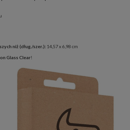
u
ych niż (dług./szer.):
14,57 x 6,98 cm
on Glass Clear
!