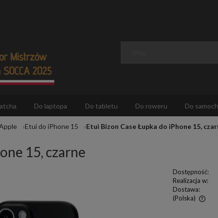
atcha
Do laptopa
Do tabletu
Do roweru
Do samoc
 Apple
Etui do iPhone 15
Etui Bizon Case Łupka do iPhone 15, cza
one 15, czarne
Dostępność:
Realizacja w:
Dostawa:
(Polska)