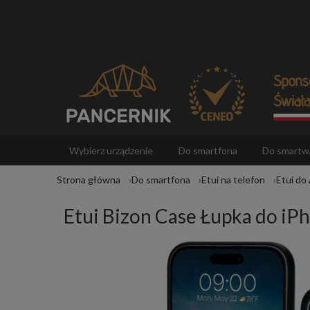
Wybierz urządzenie
Do smartfona
Do smartw
Strona główna
Do smartfona
Etui na telefon
Etui do
Akcesoria
Etui Bizon Case Łupka do iPh