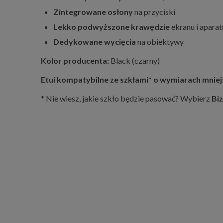
Zintegrowane osłony
na przyciski
Lekko podwyższone krawędzie
ekranu i aparat
Dedykowane wycięcia
na obiektywy
Kolor producenta:
Black (czarny)
Etui kompatybilne ze szkłami* o wymiarach mniejsz
* Nie wiesz, jakie szkło będzie pasować? Wybierz
Biz