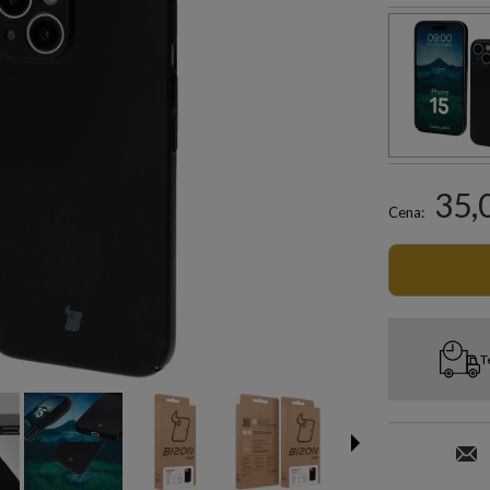
35,
Cena:
T