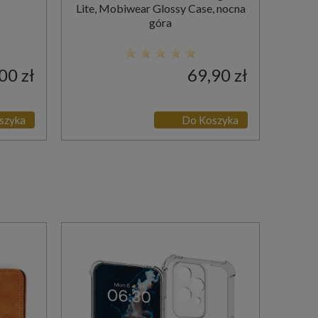
Lite, Mobiwear Glossy Case, nocna
góra
00 zł
69,90 zł
szyka
Do Koszyka