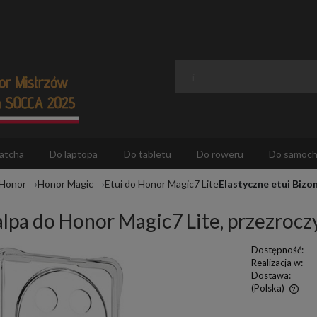
atcha
Do laptopa
Do tabletu
Do roweru
Do samoc
 Honor
Honor Magic
Etui do Honor Magic7 Lite
Elastyczne etui Bizo
alpa do Honor Magic7 Lite, przezrocz
Dostępność:
Realizacja w:
Dostawa:
(Polska)