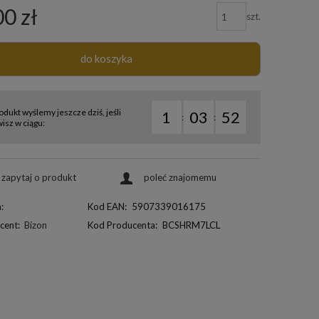
00 zł
szt.
do koszyka
odukt wyślemy jeszcze dziś, jeśli
1
03
51
:
:
sz w ciągu:
zapytaj o produkt
poleć znajomemu
:
Kod EAN:
5907339016175
cent:
Bizon
Kod Producenta:
BCSHRM7LCL