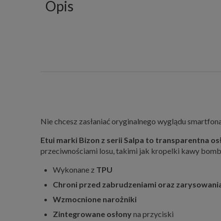
Opis
Nie chcesz zasłaniać oryginalnego wyglądu smartfona 
Etui marki Bizon z serii Salpa to transparentna
przeciwnościami losu, takimi jak kropelki kawy bomba
Wykonane z
TPU
Chroni przed zabrudzeniami oraz zarysowani
Wzmocnione narożniki
Zintegrowane osłony
na przyciski