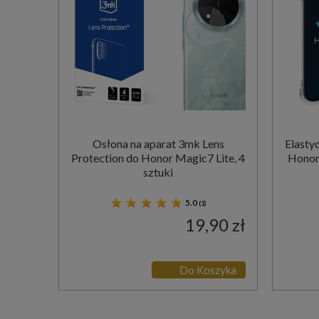
Osłona na aparat 3mk Lens
Elasty
Protection do Honor Magic7 Lite, 4
Honor
sztuki
5.0
(1)
19,90 zł
Do Koszyka