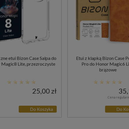
czne etui Bizon Case Salpa do
Etui z klapką Bizon Case 
 Magic8 Lite, przezroczyste
Pro do Honor Magic6 Li
brązowe
25,00 zł
35,
Cena regular
Do Koszyka
Do Ko