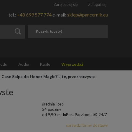
Zarejestruj się
Zaloguj się
tel.:
+48 699 577 774
e-mail:
sklep@pancernik.eu
Koszyk:
(pusty)
hodu
Audio
Kable
Wyprzedaż
n Case Salpa do Honor Magic7 Lite, przezroczyste
yste
średnia ilość
24 godziny
od 9,90 zł
- InPost Paczkomat® 24/7
sprawdź formy dostawy