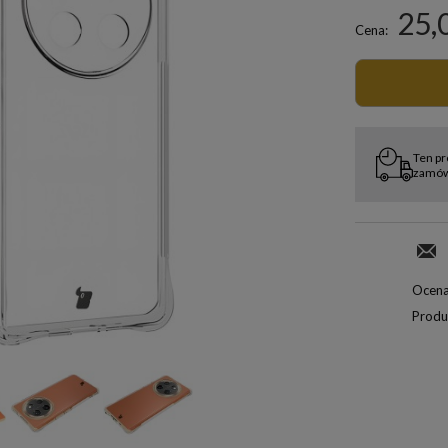
25,
Cena:
Ten pr
zamówi
Ocena
Produ