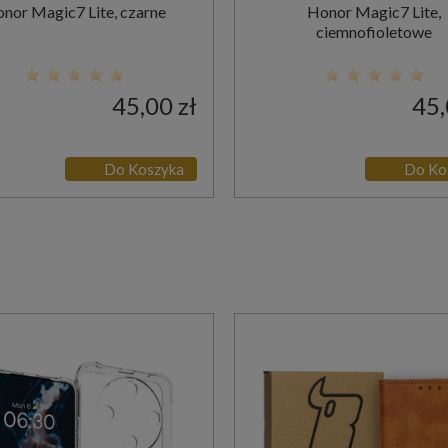
nor Magic7 Lite, czarne
Honor Magic7 Lite,
ciemnofioletowe
45,00 zł
45,
Do Koszyka
Do Ko