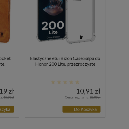
Pocket
Elastyczne etui Bizon Case Salpa do
te,
Honor 200 Lite, przezroczyste
19 zł
10,91 zł
na:
65,00 zł
Cena regularna:
25,00 zł
szyka
Do Koszyka