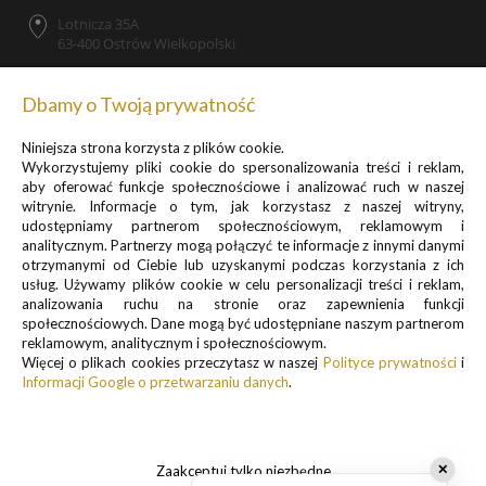
Lotnicza 35A
63-400 Ostrów Wielkopolski
Dbamy o Twoją prywatność
Niniejsza strona korzysta z plików cookie.
Zapisz się do newslettera, by otrzymywać informacje o
Wykorzystujemy pliki cookie do spersonalizowania treści i reklam,
promocjach i nowościach
aby oferować funkcje społecznościowe i analizować ruch w naszej
witrynie. Informacje o tym, jak korzystasz z naszej witryny,
udostępniamy partnerom społecznościowym, reklamowym i
analitycznym. Partnerzy mogą połączyć te informacje z innymi danymi
otrzymanymi od Ciebie lub uzyskanymi podczas korzystania z ich
usług. Używamy plików cookie w celu personalizacji treści i reklam,
analizowania ruchu na stronie oraz zapewnienia funkcji
Informacje o przetwarzaniu danych osobowych znajdują się w pkt.
społecznościowych. Dane mogą być udostępniane naszym partnerom
reklamowym, analitycznym i społecznościowym.
1 i 3
Więcej o plikach cookies przeczytasz w naszej
Polityce prywatności
i
Polityki prywatności
Informacji Google o przetwarzaniu danych
.
.
Zaakceptuj tylko niezbędne
✕