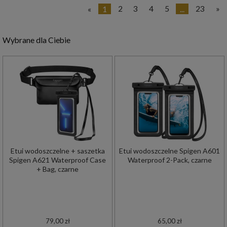
«
1
2
3
4
5
...
23
»
Wybrane dla Ciebie
Etui wodoszczelne + saszetka
Etui wodoszczelne Spigen A601
Spigen A621 Waterproof Case
Waterproof 2-Pack, czarne
+ Bag, czarne
79,00 zł
65,00 zł