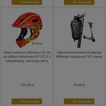
Do koszyka
Do koszyka
Kask rowerowy dziecięcy 52-56
Sakwa na kierownicę hulajnogi
cm fullface Wozinsky HT-27CZ z
Wildman Hardpouch "M", czarna
tylną lampką, czerwono-żółty
199,00 zł
69,00 zł
Do koszyka
Do koszyka