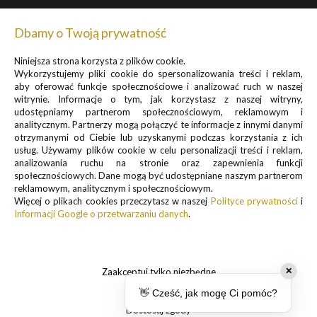
Dbamy o Twoją prywatność
Niniejsza strona korzysta z plików cookie.
Zapisz się do newslettera, by otrzymywać informacje o
Wykorzystujemy pliki cookie do spersonalizowania treści i reklam,
promocjach i nowościach
aby oferować funkcje społecznościowe i analizować ruch w naszej
witrynie. Informacje o tym, jak korzystasz z naszej witryny,
udostępniamy partnerom społecznościowym, reklamowym i
analitycznym. Partnerzy mogą połączyć te informacje z innymi danymi
otrzymanymi od Ciebie lub uzyskanymi podczas korzystania z ich
usług. Używamy plików cookie w celu personalizacji treści i reklam,
analizowania ruchu na stronie oraz zapewnienia funkcji
Informacje o przetwarzaniu danych osobowych znajdują się w pkt.
społecznościowych. Dane mogą być udostępniane naszym partnerom
reklamowym, analitycznym i społecznościowym.
1 i 3
Więcej o plikach cookies przeczytasz w naszej
Polityce prywatności
i
Polityki prywatności
Informacji Google o przetwarzaniu danych
.
.
Zaakceptuj tylko niezbędne
✕
👋 Cześć, jak mogę Ci pomóc?
Dostosuj zgody