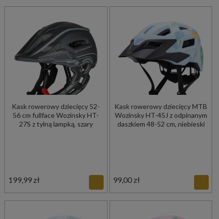
Kask rowerowy dziecięcy 52-
Kask rowerowy dziecięcy MTB
56 cm fullface Wozinsky HT-
Wozinsky HT-45J z odpinanym
27S z tylną lampką, szary
daszkiem 48-52 cm, niebieski
199,99 zł
99,00 zł