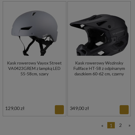
Kask rowerowy Vayox Street
Kask rowerowy Wozinsky
VA0423GREM z lampką LED
Fullface HT-58 z odpinanym
55-58cm, szary
daszkiem 60-62 cm, czarny
129,00 zł
349,00 zł
«
1
2
»