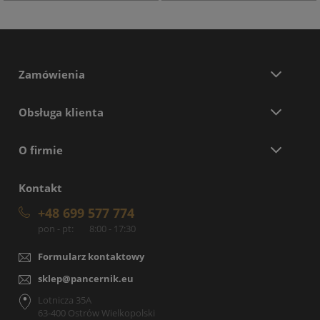
Zamówienia
Obsługa klienta
O firmie
Kontakt
+48 699 577 774
pon - pt:
8:00 - 17:30
Formularz kontaktowy
sklep@pancernik.eu
Lotnicza 35A
63-400 Ostrów Wielkopolski