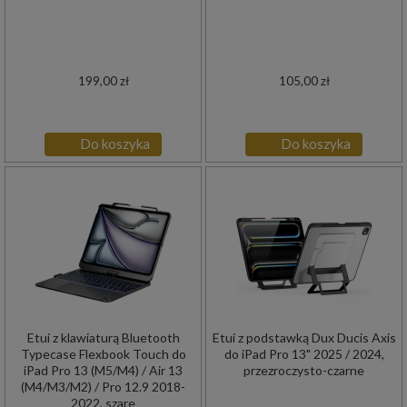
199,00 zł
105,00 zł
Do koszyka
Do koszyka
Etui z klawiaturą Bluetooth
Etui z podstawką Dux Ducis Axis
Typecase Flexbook Touch do
do iPad Pro 13" 2025 / 2024,
iPad Pro 13 (M5/M4) / Air 13
przezroczysto-czarne
(M4/M3/M2) / Pro 12.9 2018-
2022, szare