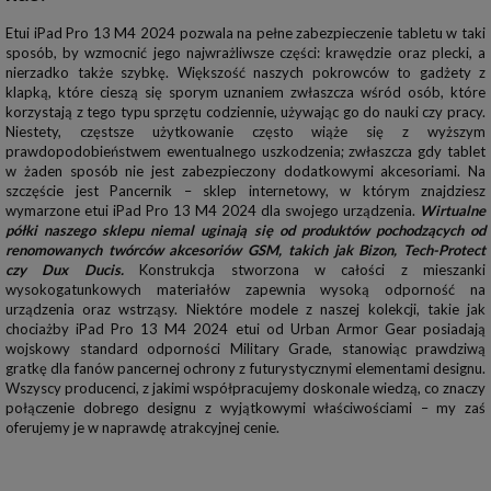
Etui iPad Pro 13 M4 2024 pozwala na pełne zabezpieczenie tabletu w taki
sposób, by wzmocnić jego najwrażliwsze części: krawędzie oraz plecki, a
nierzadko także szybkę. Większość naszych pokrowców to gadżety z
klapką, które cieszą się sporym uznaniem zwłaszcza wśród osób, które
korzystają z tego typu sprzętu codziennie, używając go do nauki czy pracy.
Niestety, częstsze użytkowanie często wiąże się z wyższym
prawdopodobieństwem ewentualnego uszkodzenia; zwłaszcza gdy tablet
w żaden sposób nie jest zabezpieczony dodatkowymi akcesoriami. Na
szczęście jest Pancernik – sklep internetowy, w którym znajdziesz
wymarzone etui iPad Pro 13 M4 2024 dla swojego urządzenia.
Wirtualne
półki naszego sklepu niemal uginają się od produktów pochodzących od
renomowanych twórców akcesoriów GSM, takich jak Bizon, Tech-Protect
czy Dux Ducis.
Konstrukcja stworzona w całości z mieszanki
wysokogatunkowych materiałów zapewnia wysoką odporność na
urządzenia oraz wstrząsy. Niektóre modele z naszej kolekcji, takie jak
chociażby iPad Pro 13 M4 2024 etui od Urban Armor Gear posiadają
wojskowy standard odporności Military Grade, stanowiąc prawdziwą
gratkę dla fanów pancernej ochrony z futurystycznymi elementami designu.
Wszyscy producenci, z jakimi współpracujemy doskonale wiedzą, co znaczy
połączenie dobrego designu z wyjątkowymi właściwościami – my zaś
oferujemy je w naprawdę atrakcyjnej cenie.