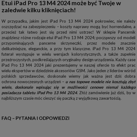
Etui iPad Pro 13 M4 2024 może być Twoje w
zaledwie kilku kliknięciach!
W przypadku, jakim jest iPad Pro 13 M4 2024 pokrowiec, nie należy
oszczędzać na zabezpieczeniu – koszty naprawy mogą być horrendalne, a
przecież tak łatwo jest się przed nimi ustrzec! W sklepie Pancernik
znajdziesz różne rodzaje etui iPad Pro 13 M4 2024; począwszy od modeli
przypominających pancerne skrzyneczki, przez modele znacznie
delikatniejsze, eleganckie, a przy tym klasyczne. iPad Pro 13 M4 2024
futerał występuje w wielu wersjach kolorystycznych, a także zupełnie
przeźroczystych, podkreślających oryginalny design urządzenia. Każdy case
iPad Pro 13 M4 2024 jaki prezentujemy w naszej ofercie to efekt prac
wielu ekspertów w dziedzinie akcesoriów GSM. Jako jeden z liderów wśród
polskich sprzedawców, doskonale wiemy jak ważna jest dziś dobra
ochrona nowoczesnych urządzeń –
u nas topowe modele nie kosztują zbyt
wiele, doskonale wpisując się w możliwości cenowe niemal każdego
posiadacza tabletu iPad Pro 13 M4 2024
. Złóż zamówienie już dziś, by w
najbliższym czasie móc cieszyć się paczką z wyjątkową zawartością.
FAQ – PYTANIA I ODPOWIEDZI