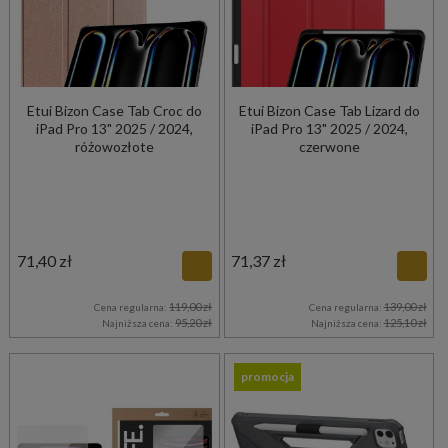
Etui Bizon Case Tab Croc do
Etui Bizon Case Tab Lizard do
iPad Pro 13" 2025 / 2024,
iPad Pro 13" 2025 / 2024,
różowozłote
czerwone
71,40 zł
71,37 zł
119,00 zł
139,00 zł
Cena regularna:
Cena regularna:
95,20 zł
125,10 zł
Najniższa cena:
Najniższa cena:
promocja