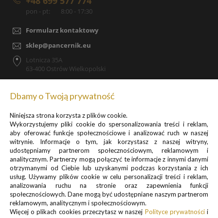
+48 699 577 774
pon - pt:
8:00 - 17:30
Formularz kontaktowy
sklep@pancernik.eu
Lotnicza 35A
63-400 Ostrów Wielkopolski
Dbamy o Twoją prywatność
Niniejsza strona korzysta z plików cookie.
Zapisz się do newslettera, by otrzymywać informacje o
Wykorzystujemy pliki cookie do spersonalizowania treści i reklam,
promocjach i nowościach
aby oferować funkcje społecznościowe i analizować ruch w naszej
witrynie. Informacje o tym, jak korzystasz z naszej witryny,
udostępniamy partnerom społecznościowym, reklamowym i
analitycznym. Partnerzy mogą połączyć te informacje z innymi danymi
otrzymanymi od Ciebie lub uzyskanymi podczas korzystania z ich
usług. Używamy plików cookie w celu personalizacji treści i reklam,
analizowania ruchu na stronie oraz zapewnienia funkcji
Informacje o przetwarzaniu danych osobowych znajdują się w pkt.
społecznościowych. Dane mogą być udostępniane naszym partnerom
reklamowym, analitycznym i społecznościowym.
1 i 3
Więcej o plikach cookies przeczytasz w naszej
Polityce prywatności
i
Polityki prywatności