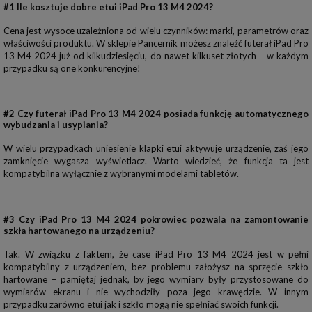
#1 Ile kosztuje dobre etui iPad Pro 13 M4 2024?
Cena jest wysoce uzależniona od wielu czynników: marki, parametrów oraz
właściwości produktu. W sklepie Pancernik możesz znaleźć futerał iPad Pro
13 M4 2024 już od kilkudziesięciu, do nawet kilkuset złotych – w każdym
przypadku są one konkurencyjne!
#2 Czy futerał iPad Pro 13 M4 2024 posiada funkcję automatycznego
wybudzania i usypiania?
W wielu przypadkach uniesienie klapki etui aktywuje urządzenie, zaś jego
zamknięcie wygasza wyświetlacz. Warto wiedzieć, że funkcja ta jest
kompatybilna wyłącznie z wybranymi modelami tabletów.
#3 Czy iPad Pro 13 M4 2024 pokrowiec pozwala na zamontowanie
szkła hartowanego na urządzeniu?
Tak. W związku z faktem, że case iPad Pro 13 M4 2024 jest w pełni
kompatybilny z urządzeniem, bez problemu założysz na sprzęcie szkło
hartowane – pamiętaj jednak, by jego wymiary były przystosowane do
wymiarów ekranu i nie wychodziły poza jego krawędzie. W innym
przypadku zarówno etui jak i szkło mogą nie spełniać swoich funkcji.