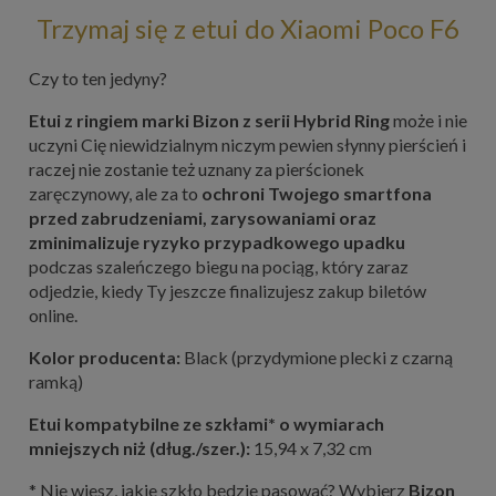
Trzymaj się z etui do Xiaomi Poco F6
Czy to ten jedyny?
Etui z ringiem marki Bizon z serii Hybrid Ring
może i nie
uczyni Cię niewidzialnym niczym pewien słynny pierścień i
raczej nie zostanie też uznany za pierścionek
zaręczynowy, ale za to
ochroni Twojego smartfona
przed zabrudzeniami, zarysowaniami oraz
zminimalizuje ryzyko przypadkowego upadku
podczas szaleńczego biegu na pociąg, który zaraz
odjedzie, kiedy Ty jeszcze finalizujesz zakup biletów
online.
Kolor producenta:
Black (przydymione plecki z czarną
ramką)
Etui kompatybilne ze szkłami* o wymiarach
mniejszych niż (dług./szer.):
15,94 x 7,32 cm
* Nie wiesz, jakie szkło będzie pasować? Wybierz
Bizon