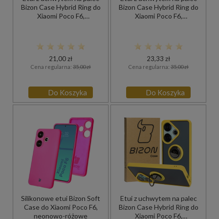
Bizon Case Hybrid Ring do
Bizon Case Hybrid Ring do
Xiaomi Poco F6,
Xiaomi Poco F6,
przydymione z granatową
przydymione z
ramką
jasnoniebieską ramką
21,00 zł
23,33 zł
Cena regularna:
35,00 zł
Cena regularna:
35,00 zł
Do Koszyka
Do Koszyka
Silikonowe etui Bizon Soft
Etui z uchwytem na palec
Case do Xiaomi Poco F6,
Bizon Case Hybrid Ring do
neonowo-różowe
Xiaomi Poco F6,