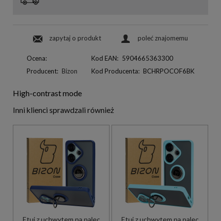
zapytaj o produkt
poleć znajomemu
Ocena:
Kod EAN:
5904665363300
Producent:
Bizon
Kod Producenta:
BCHRPOCOF6BK
High-contrast mode
Inni klienci sprawdzali również
Etui z uchwytem na palec
Etui z uchwytem na palec