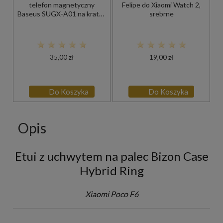
telefon magnetyczny
Felipe do Xiaomi Watch 2,
Baseus SUGX-A01 na kratkę
srebrne
nawiewu, czarny
35,00 zł
19,00 zł
Do Koszyka
Do Koszyka
Opis
Etui z uchwytem na palec Bizon Case
Hybrid Ring
Xiaomi Poco F6