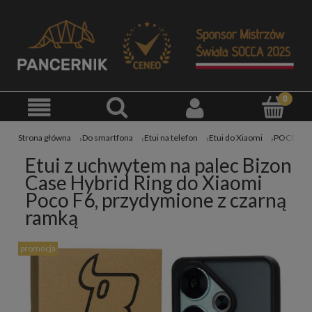
Strona główna
Do smartfona
Etui na telefon
Etui do Xiaomi
POCO
Etui z uchwytem na palec Bizon
Case Hybrid Ring do Xiaomi
Poco F6, przydymione z czarną
ramką
promocja