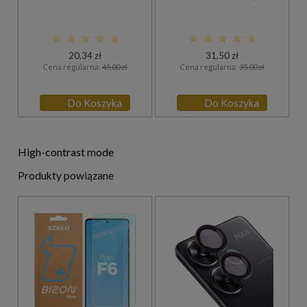
przydymione z żółtą ramką
20,34 zł
31,50 zł
Cena regularna:
45,00 zł
Cena regularna:
35,00 zł
Do Koszyka
Do Koszyka
High-contrast mode
Produkty powiązane