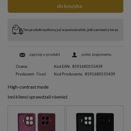
do koszyka
Ten produkt wyślemy już w poniedziałek, jeśli zamówisz teraz.
zapytaj o produkt
poleć znajomemu
Ocena:
Kod EAN:
8591680155439
Producent:
Fixed
Kod Producenta:
8591680155439
High-contrast mode
Inni klienci sprawdzali również