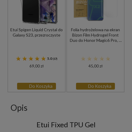
Etui Spigen Liquid Crystal do
Folia hydrożelowa na ekran
Galaxy S23, przezroczyste
Bizon Film Hydrogel Front
Duo do Honor Magic6 Pro, 2
sztuki
5.0
(17)
69,00 zł
45,00 zł
Do Koszyka
Do Koszyka
Opis
Etui Fixed TPU Gel