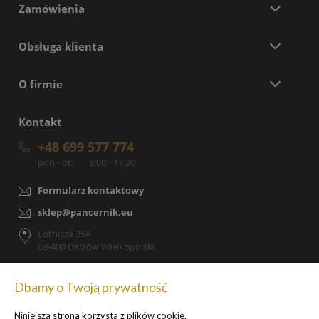
Zamówienia
Obsługa klienta
O firmie
Kontakt
+48 699 577 774
pon - pt:
8:00 - 17:30
Formularz kontaktowy
sklep@pancernik.eu
Lotnicza 35A
63-400 Ostrów Wielkopolski
Dbamy o Twoją prywatność
Niniejsza strona korzysta z plików cookie.