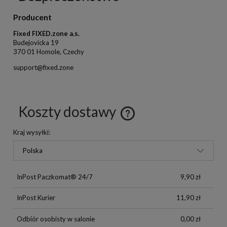
Producent
Fixed FIXED.zone a.s.
Budejovicka 19
370 01 Homole, Czechy
support@fixed.zone
Koszty dostawy
Kraj wysyłki:
InPost Paczkomat® 24/7
9,90 zł
InPost Kurier
11,90 zł
Odbiór osobisty w salonie
0,00 zł