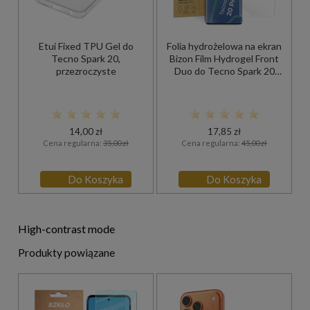
Etui Fixed TPU Gel do
Folia hydrożelowa na ekran
Tecno Spark 20,
Bizon Film Hydrogel Front
przezroczyste
Duo do Tecno Spark 20
Pro+, 2 sztuki
14,00 zł
17,85 zł
Cena regularna:
35,00 zł
Cena regularna:
45,00 zł
Do Koszyka
Do Koszyka
High-contrast mode
Produkty powiązane