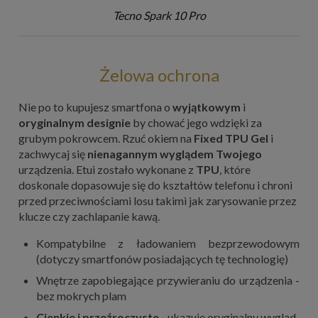
Tecno Spark 10 Pro
Żelowa ochrona
Nie po to kupujesz smartfona o
wyjątkowym
i
oryginalnym designie
by chować jego wdzięki za
grubym pokrowcem. Rzuć okiem na
Fixed TPU Gel
i
zachwycaj się
nienagannym wyglądem Twojego
urządzenia. Etui zostało wykonane z
TPU
, które
doskonale dopasowuje się do kształtów telefonu i chroni
przed przeciwnościami losu takimi jak zarysowanie przez
klucze czy zachlapanie kawą.
Kompatybilne z ładowaniem bezprzewodowym
(dotyczy smartfonów posiadających tę technologię)
Wnętrze zapobiegające przywieraniu do urządzenia -
bez mokrych plam
Cienkie i przeźroczyste -
ukazuje oryginalny wygląd