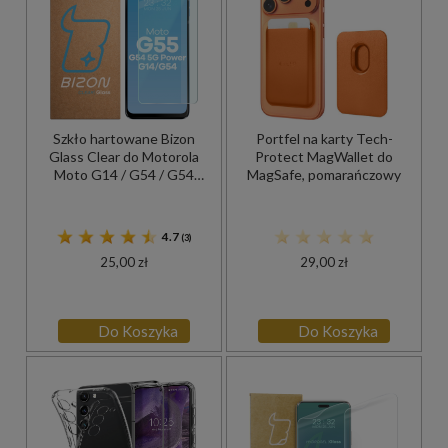
Szkło hartowane Bizon
Portfel na karty Tech-
Glass Clear do Motorola
Protect MagWallet do
Moto G14 / G54 / G54
MagSafe, pomarańczowy
Power / G55
4.7
(3)
25,00 zł
29,00 zł
Do Koszyka
Do Koszyka