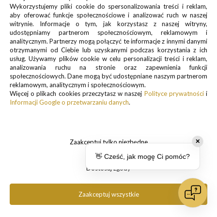
Zapisz się do newslettera, by otrzymywać informacje o
Wykorzystujemy pliki cookie do spersonalizowania treści i reklam,
promocjach i nowościach
aby oferować funkcje społecznościowe i analizować ruch w naszej
witrynie. Informacje o tym, jak korzystasz z naszej witryny,
udostępniamy partnerom społecznościowym, reklamowym i
analitycznym. Partnerzy mogą połączyć te informacje z innymi danymi
otrzymanymi od Ciebie lub uzyskanymi podczas korzystania z ich
usług. Używamy plików cookie w celu personalizacji treści i reklam,
analizowania ruchu na stronie oraz zapewnienia funkcji
Informacje o przetwarzaniu danych osobowych znajdują się w pkt.
społecznościowych. Dane mogą być udostępniane naszym partnerom
reklamowym, analitycznym i społecznościowym.
1 i 3
Więcej o plikach cookies przeczytasz w naszej
Polityce prywatności
i
Polityki prywatności
Informacji Google o przetwarzaniu danych
.
.
Zaakceptuj tylko niezbędne
✕
👋 Cześć, jak mogę Ci pomóc?
Dostosuj zgody
Copyright 2025 Pancernik.eu. All rights reserved.
Zaakceptuj wszystkie
pokaż pełną wersję strony