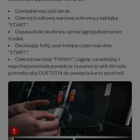
Dokładnie wyczyść ekran.
Oderwij środkową warstwę ochronną z naklejką
"START".
Dopasuj folię do ekranu i przeciągnij palcem przez
środek.
Dociskając folię, usuń kolejne części warstwy
"START".
Oderwij warstwę "FINISH", ciągnąc za naklejkę, i
wypchnij pozostałe powietrze za pomocą rakli. W razie
potrzeby użyj DUSTSTIX do usunięcia kurzu spod folii.