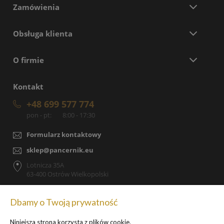
Zamówienia
Obsługa klienta
O firmie
Kontakt
+48 699 577 774
pon - pt:
8:00 - 17:30
Formularz kontaktowy
sklep@pancernik.eu
Lotnicza 35A
63-400 Ostrów Wielkopolski
Dbamy o Twoją prywatność
Niniejsza strona korzysta z plików cookie.