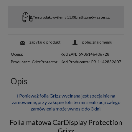
Ten produkt wyślemy 11.08, jeśli zamówisz teraz.
zapytaj o produkt
poleć znajomemu
Ocena:
Kod EAN:
5906146406728
Producent:
GrizzProtector
Kod Producenta:
PR-1142832607
Opis
ℹ️ Ponieważ folia Grizz wycinana jest specjalnie na
zamówienie, przy zakupie folii termin realizacji całego
zamówienia może wynosić do 3 dni.
Folia matowa CarDisplay Protection
Grizz