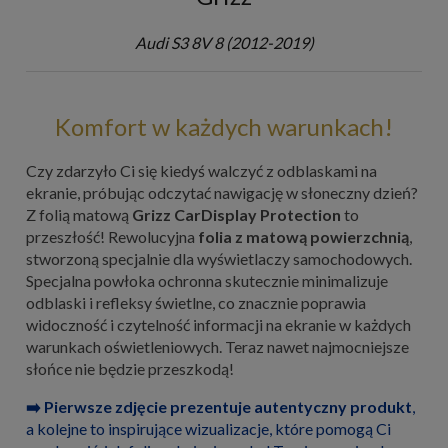
Audi S3 8V 8 (2012-2019)
Komfort w każdych warunkach!
Czy zdarzyło Ci się kiedyś walczyć z odblaskami na
ekranie, próbując odczytać nawigację w słoneczny dzień?
Z folią matową
Grizz CarDisplay Protection
to
przeszłość! Rewolucyjna
folia z matową powierzchnią
,
stworzoną specjalnie dla wyświetlaczy samochodowych.
Specjalna powłoka ochronna skutecznie minimalizuje
odblaski i refleksy świetlne, co znacznie poprawia
widoczność i czytelność informacji na ekranie w każdych
warunkach oświetleniowych. Teraz nawet najmocniejsze
słońce nie będzie przeszkodą!
➡️ Pierwsze zdjęcie prezentuje autentyczny produkt
,
a kolejne to inspirujące wizualizacje, które pomogą Ci