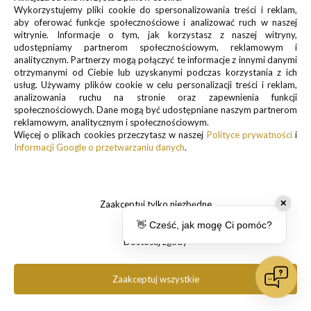
Zapisz się do newslettera, by otrzymywać informacje o
Wykorzystujemy pliki cookie do spersonalizowania treści i reklam,
promocjach i nowościach
aby oferować funkcje społecznościowe i analizować ruch w naszej
witrynie. Informacje o tym, jak korzystasz z naszej witryny,
udostępniamy partnerom społecznościowym, reklamowym i
analitycznym. Partnerzy mogą połączyć te informacje z innymi danymi
otrzymanymi od Ciebie lub uzyskanymi podczas korzystania z ich
usług. Używamy plików cookie w celu personalizacji treści i reklam,
analizowania ruchu na stronie oraz zapewnienia funkcji
Informacje o przetwarzaniu danych osobowych znajdują się w pkt.
społecznościowych. Dane mogą być udostępniane naszym partnerom
reklamowym, analitycznym i społecznościowym.
1 i 3
Więcej o plikach cookies przeczytasz w naszej
Polityce prywatności
i
Polityki prywatności
Informacji Google o przetwarzaniu danych
.
.
Zaakceptuj tylko niezbędne
✕
👋 Cześć, jak mogę Ci pomóc?
Dostosuj zgody
Copyright 2025 Pancernik.eu. All rights reserved.
Zaakceptuj wszystkie
pokaż pełną wersję strony