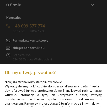
O firmie
Kontakt
+48 699 577 774
pon - pt:
8:00 - 17:30
Formularz kontaktowy
sklep@pancernik.eu
Lotnicza 35A
63-400 Ostrów Wielkopolski
Dbamy o Twoją prywatność
Niniejsza strona korzysta z plików cookie.
Zapisz się do newslettera, by otrzymywać informacje o
Wykorzystujemy pliki cookie do spersonalizowania treści i reklam,
promocjach i nowościach
aby oferować funkcje społecznościowe i analizować ruch w naszej
witrynie. Informacje o tym, jak korzystasz z naszej witryny,
udostępniamy partnerom społecznościowym, reklamowym i
analitycznym. Partnerzy mogą połączyć te informacje z innymi danymi