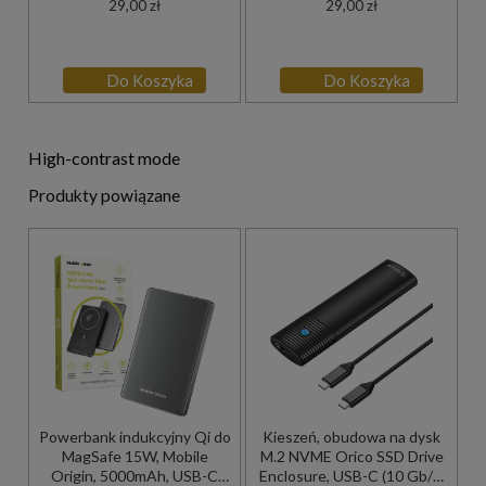
29,00 zł
29,00 zł
Do Koszyka
Do Koszyka
High-contrast mode
Produkty powiązane
Powerbank indukcyjny Qi do
Kieszeń, obudowa na dysk
MagSafe 15W, Mobile
M.2 NVME Orico SSD Drive
Origin, 5000mAh, USB-C
Enclosure, USB-C (10 Gb/s)