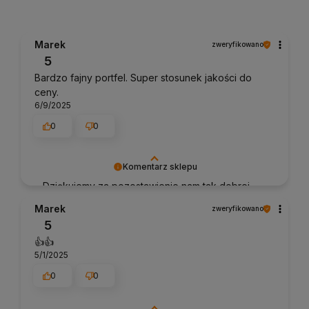
Marek
zweryfikowano
5
Bardzo fajny portfel. Super stosunek jakości do
ceny.
6/9/2025
0
0
Komentarz sklepu
Dziękujemy za pozostawienie nam tak dobrej
opinii. Naszym priorytetem jest satysfakcja
Marek
zweryfikowano
klienta i Twoja recenzja potwierdza nasze
5
wysiłki - dziękujemy raz jeszcze i mamy nadzieję
👍️👍️
- do szybkiego zobaczenia!
5/1/2025
0
0