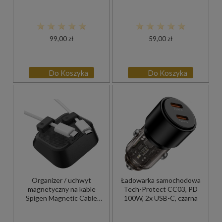
20W PD, szary
+ kabel USB-C 0,3 m, czarna
99,00 zł
59,00 zł
Do Koszyka
Do Koszyka
Organizer / uchwyt
Ładowarka samochodowa
magnetyczny na kable
Tech-Protect CC03, PD
Spigen Magnetic Cable
100W, 2x USB-C, czarna
Holder LD103, czarny