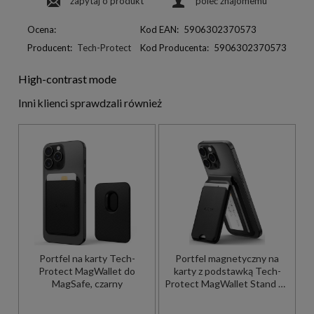
zapytaj o produkt
poleć znajomemu
Ocena:
Kod EAN:
5906302370573
Producent:
Tech-Protect
Kod Producenta:
5906302370573
High-contrast mode
Inni klienci sprawdzali również
Portfel na karty Tech-
Portfel magnetyczny na
Protect MagWallet do
karty z podstawką Tech-
MagSafe, czarny
Protect MagWallet Stand do
MagSafe, czarny