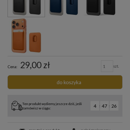
29,00 zł
szt.
Cena:
do koszyka
Ten produkt wyślemy jeszcze dziś, jeśli
4
47
25
:
:
zamówisz w ciągu: