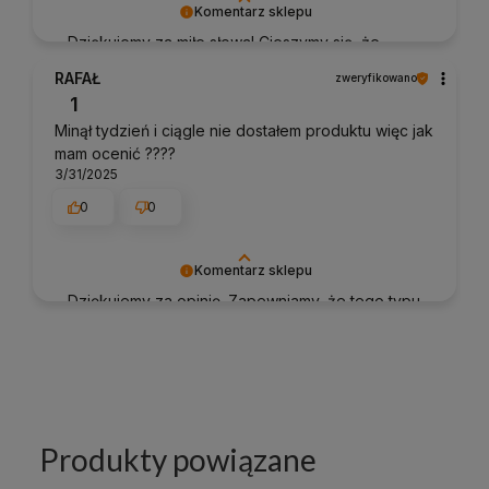
Komentarz sklepu
Dziękujemy za miłe słowa! Cieszymy się, że
zakup przeszedł bezproblemowo, oraz, że
RAFAŁ
zweryfikowano
możemy zapewnić odpowiednią obsługę tak
1
świetnym klientom. Dziękujemy raz jeszcze!
Minął tydzień i ciągle nie dostałem produktu więc jak
mam ocenić ????
3/31/2025
0
0
Komentarz sklepu
Dziękujemy za opinię. Zapewniamy, że tego typu
zdarzenia nie należą do naszych standardów.
Prosimy o kontakt na e-mail sklep@pancernik.eu
w celu wyjaśnienia sytuacji.
Produkty powiązane