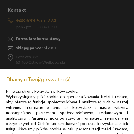
Kontakt
+48 699 577 774
pon - pt:
8:00 - 17:30
Formularz kontaktowy
sklep@pancernik.eu
Lotnicza 35A
63-400 Ostrów Wielkopolski
Dbamy o Twoją prywatność
Niniejsza strona korzysta z plików cookie.
Zapisz się do newslettera, by otrzymywać informacje o
Wykorzystujemy pliki cookie do spersonalizowania treści i reklam,
promocjach i nowościach
aby oferować funkcje społecznościowe i analizować ruch w naszej
witrynie. Informacje o tym, jak korzystasz z naszej witryny,
udostępniamy partnerom społecznościowym, reklamowym i
analitycznym. Partnerzy mogą połączyć te informacje z innymi danymi
otrzymanymi od Ciebie lub uzyskanymi podczas korzystania z ich
usług. Używamy plików cookie w celu personalizacji treści i reklam,