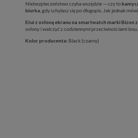
Niebezpieczeństwo czyha wszędzie — czy to
kamycz
biurka
, gdy schylasz się po długopis. Jak jednak mów
Etui z osłoną ekranu na smartwatch marki Bizon z 
osłony i walczyć z codziennymi przeciwnościami losu
Kolor producenta:
Black (czarny)