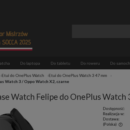
atcha
Do laptopa
Do tabletu
Do roweru
Do samoc
Etui do OnePlus Watch
Etui do OnePlus Watch 3 47 mm
lus Watch 3 / Oppo Watch X2, czarne
Case Watch Felipe do OnePlus Watch 
Dostępność:
Realizacja w:
Dostawa:
(Polska)