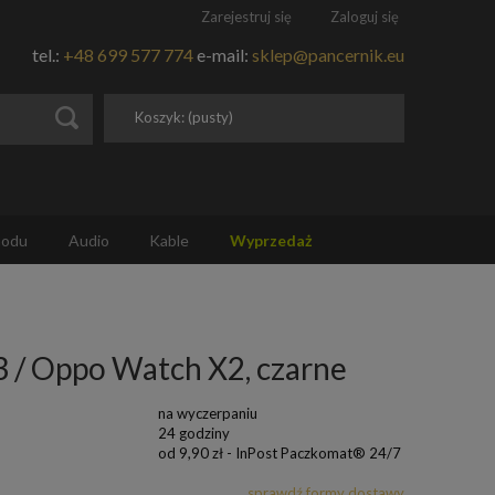
Zarejestruj się
Zaloguj się
tel.:
+48 699 577 774
e-mail:
sklep@pancernik.eu
Koszyk:
(pusty)
hodu
Audio
Kable
Wyprzedaż
3 / Oppo Watch X2, czarne
na wyczerpaniu
24 godziny
od 9,90 zł
- InPost Paczkomat® 24/7
sprawdź formy dostawy