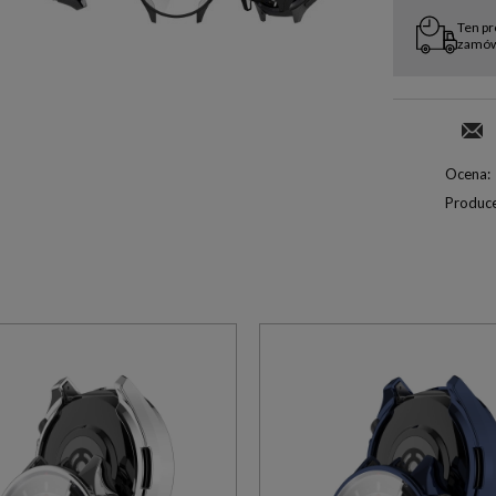
Ten pr
zamówi
Ocena:
Produce