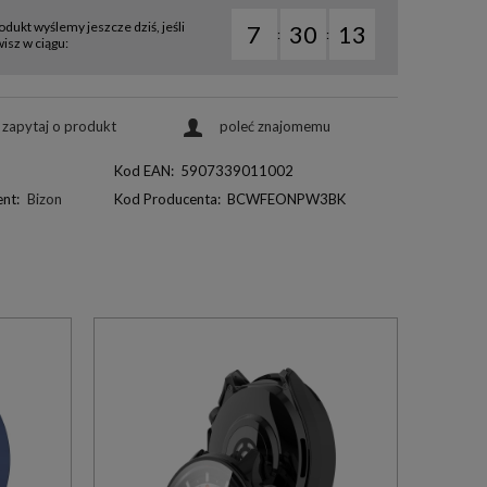
odukt wyślemy jeszcze dziś, jeśli
7
30
12
:
:
sz w ciągu:
zapytaj o produkt
poleć znajomemu
Kod EAN:
5907339011002
nt:
Bizon
Kod Producenta:
BCWFEONPW3BK