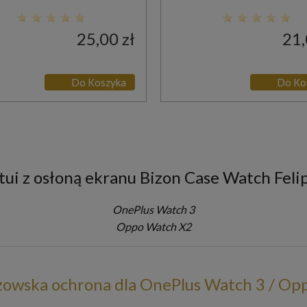
25,00 zł
21,
Do Koszyka
Do Ko
tui z osłoną ekranu Bizon Case Watch Feli
OnePlus Watch 3
Oppo Watch X2
zowska ochrona dla OnePlus Watch 3 / Op