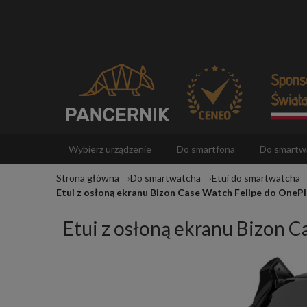
Wybierz urządzenie
Do smartfona
Do smartw
Strona główna
Do smartwatcha
Etui do smartwatcha
Akcesoria
Etui z osłoną ekranu Bizon Case Watch Felipe do OneP
Etui z osłoną ekranu Bizon 