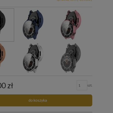
00 zł
szt.
do koszyka