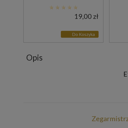
19,00 zł
Do Koszyka
Opis
E
Zegarmistr