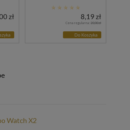
00 zł
8,19 zł
Cena regularna:
20,00 zł
szyka
Do Koszyka
pe
po Watch X2