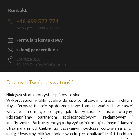
Kontakt
+48 699 577 774
pon - pt:
8:00 - 17:30
Formularz kontaktowy
sklep@pancernik.eu
Lotnicza 35A
63-400 Ostrów Wielkopolski
Dbamy o Twoją prywatność
Niniejsza strona korzysta z plików cookie.
Zapisz się do newslettera, by otrzymywać informacje o
Wykorzystujemy pliki cookie do spersonalizowania treści i reklam,
promocjach i nowościach
aby oferować funkcje społecznościowe i analizować ruch w naszej
witrynie. Informacje o tym, jak korzystasz z naszej witryny,
udostępniamy partnerom społecznościowym, reklamowym i
analitycznym. Partnerzy mogą połączyć te informacje z innymi danymi
otrzymanymi od Ciebie lub uzyskanymi podczas korzystania z ich
usług. Używamy plików cookie w celu personalizacji treści i reklam,