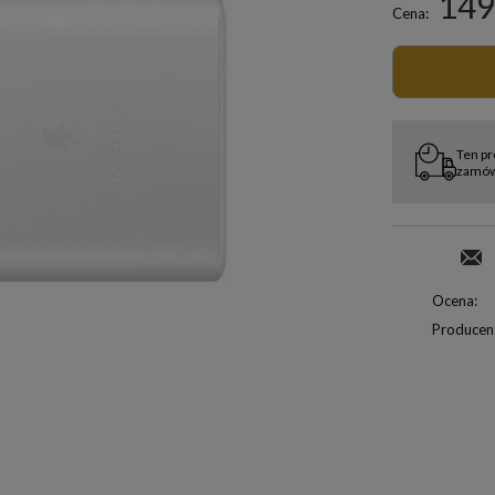
149
Cena:
Ten pr
zamówi
Ocena:
Producen