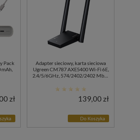
y Pack
Adapter sieciowy, karta sieciowa
0 mAh,
Ugreen CM787 AXE5400 Wi-Fi 6E,
2.4/5/6GHz, 574/2402/2402 Mb/s,
USB-C, czarny
00 zł
139,00 zł
szyka
Do Koszyka