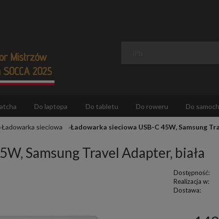
atcha
Do laptopa
Do tabletu
Do roweru
Do samoc
Ładowarka sieciowa
Ładowarka sieciowa USB-C 45W, Samsung Trav
W, Samsung Travel Adapter, biała
Dostępność:
Realizacja w:
Dostawa: