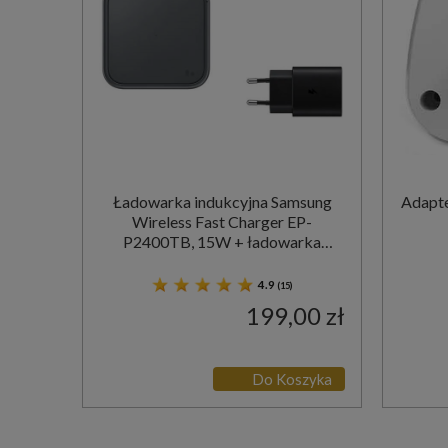
Ładowarka indukcyjna Samsung
Adapte
Wireless Fast Charger EP-
P2400TB, 15W + ładowarka
sieciowa, czarna / szara
4.9
(15)
199,00 zł
Do Koszyka