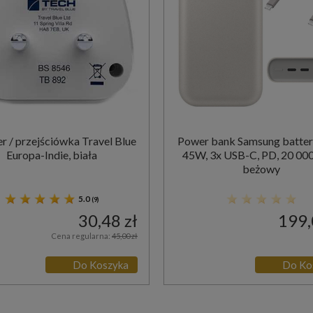
r / przejściówka Travel Blue
Power bank Samsung batter
Europa-Indie, biała
45W, 3x USB-C, PD, 20 00
beżowy
5.0
(9)
30,48 zł
199,
Cena regularna:
45,00 zł
Do Koszyka
Do Ko