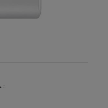
B-C
.