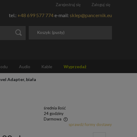
Zarejestruj się
Zaloguj się
tel.:
+48 699 577 774
e-mail:
sklep@pancernik.eu
Koszyk:
(pusty)
hodu
Audio
Kable
Wyprzedaż
el Adapter, biała
średnia ilość
24 godziny
Darmowa
sprawdź formy dostawy