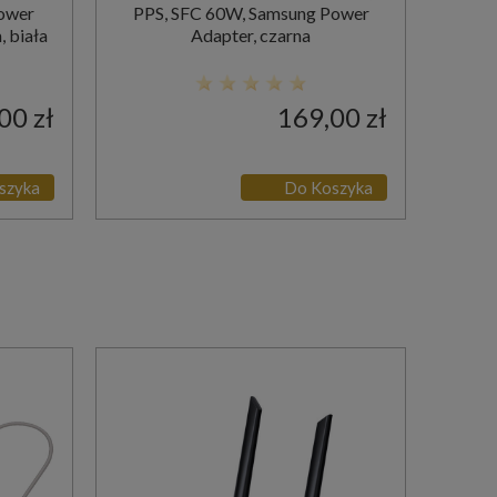
ower
PPS, SFC 60W, Samsung Power
, biała
Adapter, czarna
00 zł
169,00 zł
szyka
Do Koszyka