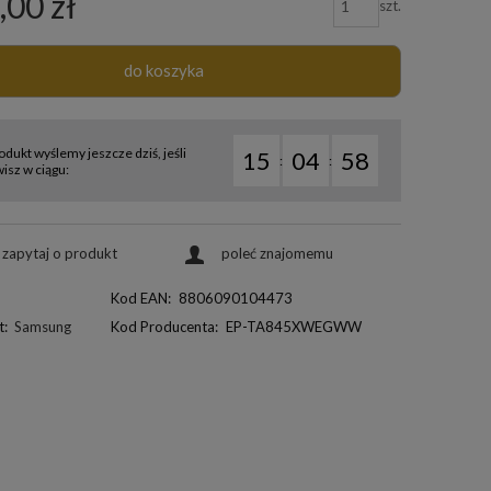
,00 zł
szt.
do koszyka
odukt wyślemy jeszcze dziś, jeśli
15
04
57
:
:
sz w ciągu:
zapytaj o produkt
poleć znajomemu
Kod EAN:
8806090104473
t:
Samsung
Kod Producenta:
EP-TA845XWEGWW