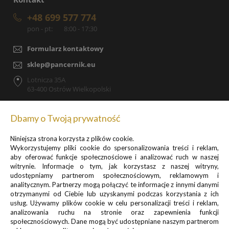
+48 699 577 774
pon - pt:
8:00 - 17:30
Formularz kontaktowy
sklep@pancernik.eu
Lotnicza 35A
63-400 Ostrów Wielkopolski
Dbamy o Twoją prywatność
Niniejsza strona korzysta z plików cookie.
Zapisz się do newslettera, by otrzymywać informacje o
Wykorzystujemy pliki cookie do spersonalizowania treści i reklam,
promocjach i nowościach
aby oferować funkcje społecznościowe i analizować ruch w naszej
witrynie. Informacje o tym, jak korzystasz z naszej witryny,
udostępniamy partnerom społecznościowym, reklamowym i
analitycznym. Partnerzy mogą połączyć te informacje z innymi danymi
otrzymanymi od Ciebie lub uzyskanymi podczas korzystania z ich
usług. Używamy plików cookie w celu personalizacji treści i reklam,
analizowania ruchu na stronie oraz zapewnienia funkcji
Informacje o przetwarzaniu danych osobowych znajdują się w pkt.
społecznościowych. Dane mogą być udostępniane naszym partnerom