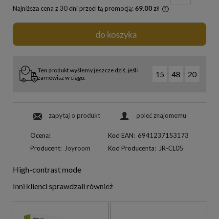
Najniższa cena z 30 dni przed tą promocją:
69,00 zł
do koszyka
Ten produkt wyślemy jeszcze dziś, jeśli
15
48
19
:
:
zamówisz w ciągu:
zapytaj o produkt
poleć znajomemu
Ocena:
Kod EAN:
6941237153173
Producent:
Joyroom
Kod Producenta:
JR-CL05
High-contrast mode
Inni klienci sprawdzali również