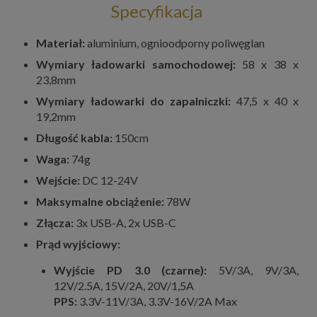
Specyfikacja
Materiał:
aluminium, ognioodporny poliwęglan
Wymiary ładowarki samochodowej:
58 x 38 x
23,8mm
Wymiary ładowarki do zapalniczki:
47,5 x 40 x
19,2mm
Długość kabla:
150cm
Waga:
74g
Wejście:
DC 12-24V
Maksymalne obciążenie:
78W
Złącza:
3x USB-A, 2x USB-C
Prąd wyjściowy:
Wyjście PD 3.0 (czarne):
5V/3A, 9V/3A,
12V/2.5A, 15V/2A, 20V/1,5A
PPS:
3.3V-11V/3A, 3.3V-16V/2A Max