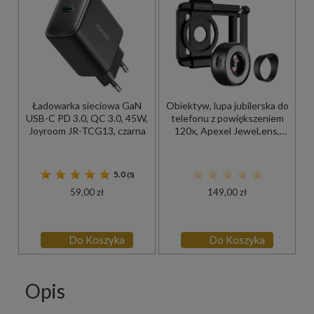
Ładowarka sieciowa GaN
Obiektyw, lupa jubilerska do
USB-C PD 3.0, QC 3.0, 45W,
telefonu z powiększeniem
Joyroom JR-TCG13, czarna
120x, Apexel JeweLens,
lampa LED / UV, USB-C,
czarny
5.0
(5)
59,00 zł
149,00 zł
Do Koszyka
Do Koszyka
Opis