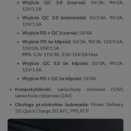
Wyjście QC 3.0 (czarne):
5V/3A, 9V/2A,
12V/1.5A
Wyjście QC 3.0 (niebieskie):
5V/2.4A, 9V/2A,
12V/1.5A
Wyjście PD + QC (czarne):
5V/4A
Wyjście PD (w klipsie):
5V/3A, 9V/3A, 12V/2.5A,
15V/2A, 20V/1,5A
PPS:
3.3V-11V/3A, 3.3V-16V/2A Max
Wyjście QC 3.0 (w klipsie):
5V/3A, 9V/2A,
12V/1.5A
Wyjście PD + QC (w klipsie):
5V/4A
Kompatybilność:
samochody osobowe (12V),
samochody ciężarowe (24V)
Obsługa protokołów ładowania:
Power Delivery
3.0, Quick Charge 3.0, AFC, PPS, FCP