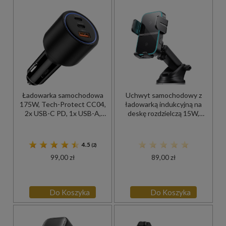
Ładowarka samochodowa
Uchwyt samochodowy z
175W, Tech-Protect CC04,
ładowarką indukcyjną na
2x USB-C PD, 1x USB-A,
deskę rozdzielczą 15W,
czarna
Joyroom ZS246 S, czarny
4.5
(2)
99,00 zł
89,00 zł
Do Koszyka
Do Koszyka