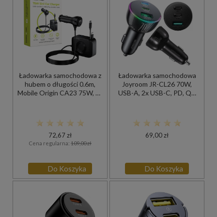
Ładowarka samochodowa z
Ładowarka samochodowa
hubem o długości 0.6m,
Joyroom JR-CL26 70W,
Mobile Origin CA23 75W, 2x
USB-A, 2x USB-C, PD, QC
USB-C, USB-A, rozwijane
3.0, czarna
kable, czarne
72,67 zł
69,00 zł
Cena regularna:
109,00 zł
Do Koszyka
Do Koszyka