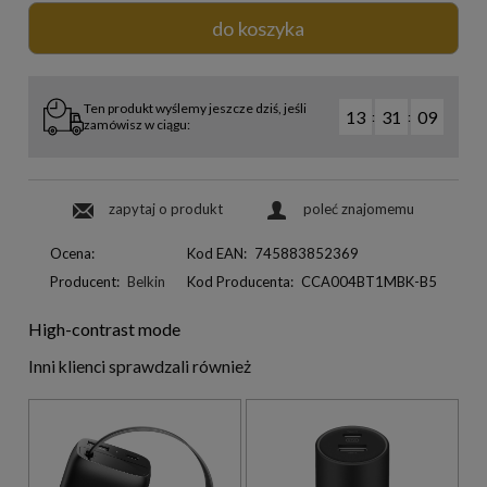
do koszyka
Ten produkt wyślemy jeszcze dziś, jeśli
13
31
08
:
:
zamówisz w ciągu:
zapytaj o produkt
poleć znajomemu
Ocena:
Kod EAN:
745883852369
Producent:
Belkin
Kod Producenta:
CCA004BT1MBK-B5
High-contrast mode
Inni klienci sprawdzali również