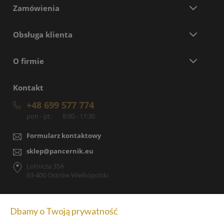
Zamówienia
Obsługa klienta
O firmie
Kontakt
+48 699 577 774
pon - pt:
8:00 - 17:30
Formularz kontaktowy
sklep@pancernik.eu
Lotnicza 35A
63-400 Ostrów Wielkopolski
Dbamy o Twoją prywatność