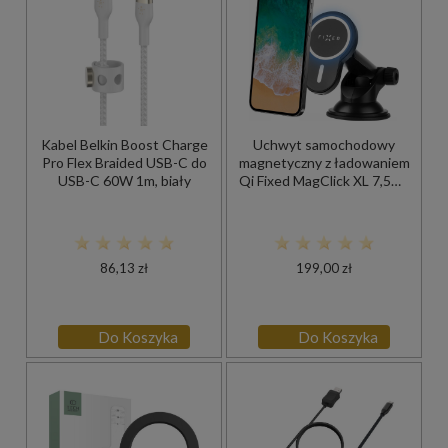
Kabel Belkin Boost Charge
Uchwyt samochodowy
Pro Flex Braided USB-C do
magnetyczny z ładowaniem
USB-C 60W 1m, biały
Qi Fixed MagClick XL 7,5W/
15W do iPhone z MagSafe,
czarny
86,13 zł
199,00 zł
Do Koszyka
Do Koszyka