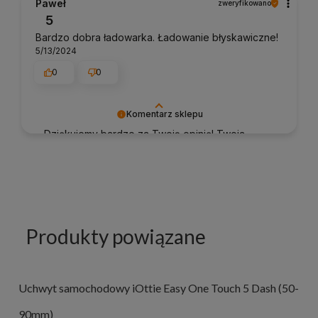
Paweł
zweryfikowano
klienta i Twoja recenzja potwierdza nasze
5
wysiłki - dziękujemy raz jeszcze i mamy nadzieję
Bardzo dobra ładowarka. Ładowanie błyskawiczne!
- do szybkiego zobaczenia!
5/13/2024
0
0
Komentarz sklepu
Dziękujemy bardzo za Twoją opinię! Twoja
recenzja wiele dla nas znaczy - dzięki niej
wiemy, że jesteśmy na właściwym torze :) Z
pozdrowieniami, obsługa sklepu.
Produkty powiązane
Uchwyt samochodowy iOttie Easy One Touch 5 Dash (50-
90mm)