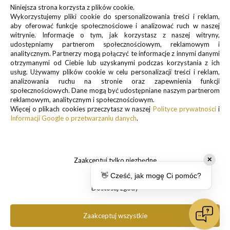
Zapisz się do newslettera, by otrzymywać informacje o
Niniejsza strona korzysta z plików cookie.
promocjach i nowościach
Wykorzystujemy pliki cookie do spersonalizowania treści i reklam,
aby oferować funkcje społecznościowe i analizować ruch w naszej
witrynie. Informacje o tym, jak korzystasz z naszej witryny,
udostępniamy partnerom społecznościowym, reklamowym i
analitycznym. Partnerzy mogą połączyć te informacje z innymi danymi
otrzymanymi od Ciebie lub uzyskanymi podczas korzystania z ich
usług. Używamy plików cookie w celu personalizacji treści i reklam,
analizowania ruchu na stronie oraz zapewnienia funkcji
Informacje o przetwarzaniu danych osobowych znajdują się w pkt.
społecznościowych. Dane mogą być udostępniane naszym partnerom
1 i 3
reklamowym, analitycznym i społecznościowym.
Polityki prywatności
Więcej o plikach cookies przeczytasz w naszej
Polityce prywatności
i
.
Informacji Google o przetwarzaniu danych
.
Zaakceptuj tylko niezbędne
✕
👋 Cześć, jak mogę Ci pomóc?
Dostosuj zgody
Copyright 2025 Pancernik.eu. All rights reserved.
Zaakceptuj wszystkie
pokaż pełną wersję strony