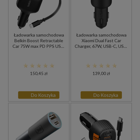
Ładowarka samochodowa
Ładowarka samochodowa
Belkin Boost Retractable
Xiaomi Dual Fast Car
Car 75W max PD PPS USB-
Charger, 67W, USB-C, USB-
C 30W, USB-A 12W,
A, podświetlenie, czarna
wysuwany kabel USB-C
60W, czarna
150,45 zł
139,00 zł
Do Koszyka
Do Koszyka