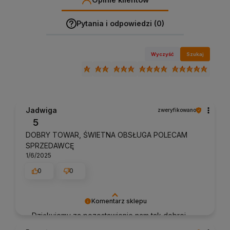
Pytania i odpowiedzi (0)
Wyczyść
Szukaj
Jadwiga
zweryfikowano
5
DOBRY TOWAR, ŚWIETNA OBSŁUGA POLECAM
SPRZEDAWCĘ
1/6/2025
0
0
Komentarz sklepu
Dziękujemy za pozostawienie nam tak dobrej
opinii. Naszym priorytetem jest satysfakcja