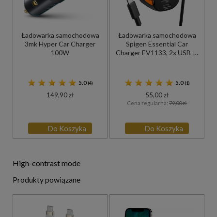
Ładowarka samochodowa
Ładowarka samochodowa
3mk Hyper Car Charger
Spigen Essential Car
100W
Charger EV1133, 2x USB-C
PD PPS, USB-A, 113W +
kabel, czarna
5.0
5.0
(4)
(1)
149,90 zł
55,00 zł
Cena regularna:
79,00 zł
Do Koszyka
Do Koszyka
High-contrast mode
Produkty powiązane