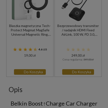
Blaszka magnetyczna Tech-
Bezprzewodowy transmiter
Protect Magmat MagSafe
/ nadajnik HDMI Fixed
Universal Magnetic Ring,
AirLink, 100 W, PD 3.0,
czarna
czarny
4.6
(17)
19,00 zł
249,00 zł
Cena regularna:
349,00 zł
Do Koszyka
Do Koszyka
Opis
Belkin Boost↑Charge Car Charger