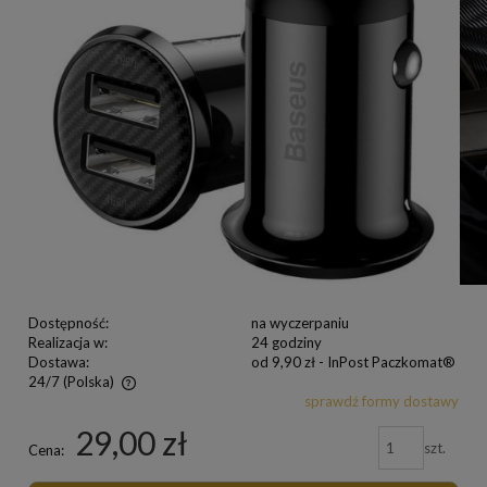
Dostępność:
na wyczerpaniu
Realizacja w:
24 godziny
Dostawa:
od 9,90 zł
- InPost Paczkomat®
24/7
(Polska)
sprawdź formy dostawy
29,00 zł
szt.
Cena: