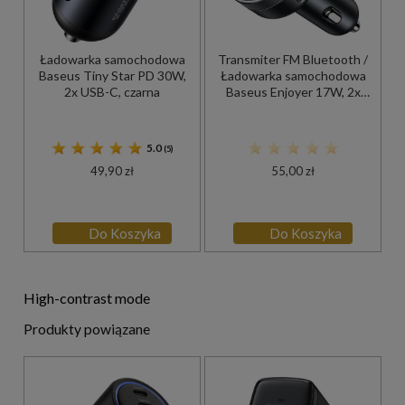
Ładowarka samochodowa
Transmiter FM Bluetooth /
Baseus Tiny Star PD 30W,
Ładowarka samochodowa
2x USB-C, czarna
Baseus Enjoyer 17W, 2x
USB-A / 3.5mm Minijack /
MicroSD, czarna
5.0
(5)
49,90 zł
55,00 zł
Do Koszyka
Do Koszyka
High-contrast mode
Produkty powiązane