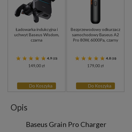
Ładowarka indukcyjna i
Bezprzewodowy odkurzacz
uchwyt Baseus Wisdom,
samochodowy Baseus A2
czarna
Pro 80W, 6000Pa, czarny
4.9
4.8
(15)
(10)
149,00 zł
179,00 zł
Do Koszyka
Do Koszyka
Opis
Baseus Grain Pro Charger