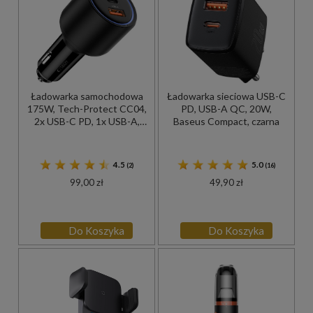
Ładowarka samochodowa
Ładowarka sieciowa USB-C
175W, Tech-Protect CC04,
PD, USB-A QC, 20W,
2x USB-C PD, 1x USB-A,
Baseus Compact, czarna
czarna
4.5
5.0
(2)
(16)
99,00 zł
49,90 zł
Do Koszyka
Do Koszyka