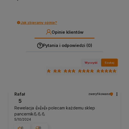
Jak zbieramy opinie?
Opinie klientów
Pytania i odpowiedzi (0)
Wyczyść
Szukaj
Rafał
zweryfikowano
5
Rewelacja 👍️👍️👍️ polecam każdemu sklep
pancernik💪💪💪
5/10/2024
0
0