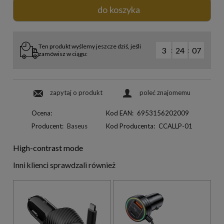
do koszyka
Ten produkt wyślemy jeszcze dziś, jeśli
3
24
06
:
:
zamówisz w ciągu:
zapytaj o produkt
poleć znajomemu
Ocena:
Kod EAN:
6953156202009
Producent:
Baseus
Kod Producenta:
CCALLP-01
High-contrast mode
Inni klienci sprawdzali również