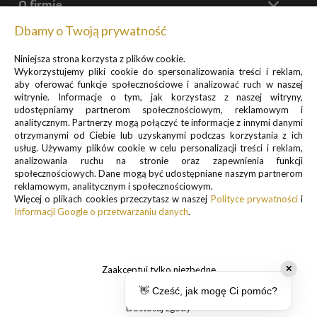
O firmie
Dbamy o Twoją prywatność
Kontakt
Niniejsza strona korzysta z plików cookie.
+48 699 577 774
Wykorzystujemy pliki cookie do spersonalizowania treści i reklam,
pon - pt:
8:00 - 17:30
aby oferować funkcje społecznościowe i analizować ruch w naszej
witrynie. Informacje o tym, jak korzystasz z naszej witryny,
Formularz kontaktowy
udostępniamy partnerom społecznościowym, reklamowym i
analitycznym. Partnerzy mogą połączyć te informacje z innymi danymi
sklep@pancernik.eu
otrzymanymi od Ciebie lub uzyskanymi podczas korzystania z ich
usług. Używamy plików cookie w celu personalizacji treści i reklam,
Lotnicza 35A
analizowania ruchu na stronie oraz zapewnienia funkcji
63-400 Ostrów Wielkopolski
społecznościowych. Dane mogą być udostępniane naszym partnerom
reklamowym, analitycznym i społecznościowym.
Więcej o plikach cookies przeczytasz w naszej
Polityce prywatności
i
Informacji Google o przetwarzaniu danych
.
Zapisz się do newslettera, by otrzymywać informacje o
promocjach i nowościach
Zaakceptuj tylko niezbędne
✕
👋 Cześć, jak mogę Ci pomóc?
Dostosuj zgody