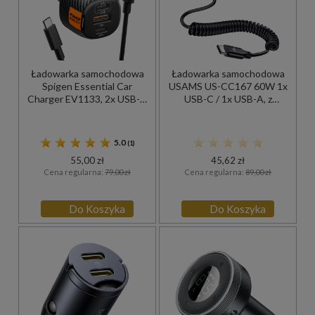
Ładowarka samochodowa
Ładowarka samochodowa
Spigen Essential Car
USAMS US-CC167 60W 1x
Charger EV1133, 2x USB-C
USB-C / 1x USB-A, z
PD PPS, USB-A, 113W +
wbudowanym kablem USB-
kabel, czarna
C, czarna
5.0
(1)
55,00 zł
45,62 zł
Cena regularna:
79,00 zł
Cena regularna:
89,00 zł
Do Koszyka
Do Koszyka