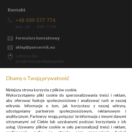
Kontakt
+48 699 577 774
pon - pt:
8:00 - 17:30
Formularz kontaktowy
sklep@pancernik.eu
Lotnicza 35A
63-400 Ostrów Wielkopolski
Dbamy o Twoją prywatność
Niniejsza strona korzysta z plików cookie.
Zapisz się do newslettera, by otrzymywać informacje o
Wykorzystujemy pliki cookie do spersonalizowania treści i reklam,
promocjach i nowościach
aby oferować funkcje społecznościowe i analizować ruch w naszej
witrynie. Informacje o tym, jak korzystasz z naszej witryny,
udostępniamy partnerom społecznościowym, reklamowym i
analitycznym. Partnerzy mogą połączyć te informacje z innymi danymi
otrzymanymi od Ciebie lub uzyskanymi podczas korzystania z ich
usług. Używamy plików cookie w celu personalizacji treści i reklam,