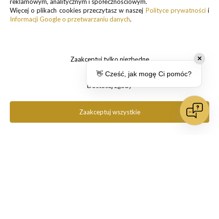
reklamowym, analitycznym i społecznościowym.
Więcej o plikach cookies przeczytasz w naszej
Polityce prywatności
i
Kamil
zweryfikowano
Informacji Google o przetwarzaniu danych
.
5
Ocena klienta:
Doskonale
5/3/2024
0
0
Zaakceptuj tylko niezbędne
✕
👋 Cześć, jak mogę Ci pomóc?
Dostosuj zgody
Kornelia
zweryfikowano
5
Zaakceptuj wszystkie
Ocena klienta:
Doskonale
2/7/2024
0
0