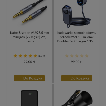
Kabel Ugreen AUX 3,5 mm
Ładowarka samochodowa,
mini jack (2x męski) 2m,
przedłużacz 1,5 m, 3mk
czarny
Double Car Charger 135W,
4x USB-C PD / 2x USB-A
QC, czarna
5.0
(9)
29,00 zł
99,00 zł
Do Koszyka
Do Koszyka