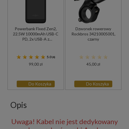
Powerbank Fixed Zen2,
Dzwonek rowerowy
22.5W 10000mAh USB-C
Rockbros 34210005001,
PD, 2x USB-A z
czarny
wyświetlaczem LCD, czarny
5.0
(4)
99,00 zł
45,00 zł
Do Koszyka
Do Koszyka
Opis
Uwaga! Kabel nie jest dedykowany