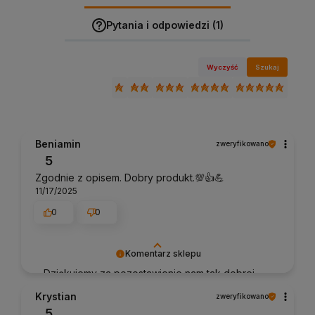
Pytania i odpowiedzi (1)
Wyczyść
Szukaj
Beniamin
zweryfikowano
5
Zgodnie z opisem. Dobry produkt.💯👍️💪
11/17/2025
0
0
Komentarz sklepu
Dziękujemy za pozostawienie nam tak dobrej
opinii. Naszym priorytetem jest satysfakcja
Krystian
zweryfikowano
klienta i Twoja recenzja potwierdza nasze
5