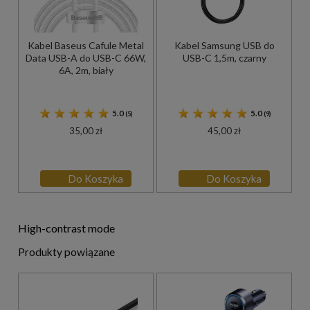
Kabel Baseus Cafule Metal
Kabel Samsung USB do
Data USB-A do USB-C 66W,
USB-C 1,5m, czarny
6A, 2m, biały
5.0
5.0
(5)
(9)
35,00 zł
45,00 zł
Do Koszyka
Do Koszyka
High-contrast mode
Produkty powiązane