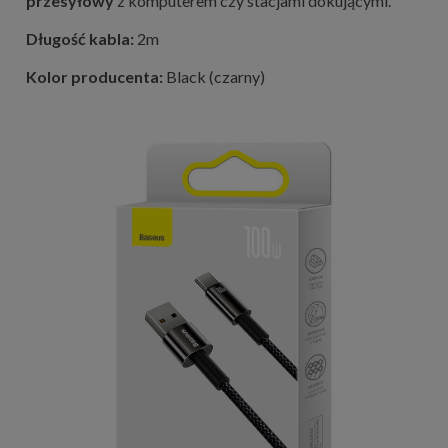
przesyłowy
z komputerem czy stacjami dokującymi.
Długość kabla:
2m
Kolor producenta:
Black (czarny)