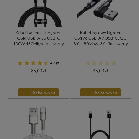
Kabel Baseus Tungsten
Kabel kątowy Ugreen
Gold USB-A do USB-C
US176 USB-A / USB-C, QC
100W 480Mb/s 1m, czarny
3.0, 480Mb/s, 3A, 3m, czarny
4.6
(9)
35,00 zł
45,00 zł
Do Koszyka
Do Koszyka