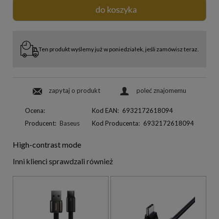
do koszyka
Ten produkt wyślemy już w poniedziałek, jeśli zamówisz teraz.
zapytaj o produkt
poleć znajomemu
Ocena:
Kod EAN:
6932172618094
Producent:
Baseus
Kod Producenta:
6932172618094
High-contrast mode
Inni klienci sprawdzali również