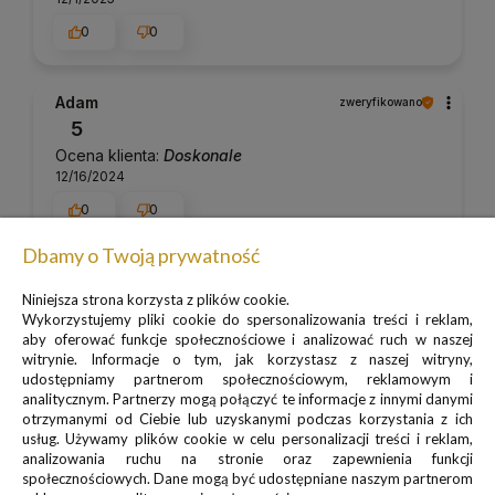
0
0
Adam
zweryfikowano
5
Ocena klienta:
Doskonale
12/16/2024
0
0
Dbamy o Twoją prywatność
Komentarz sklepu
Niniejsza strona korzysta z plików cookie.
Dziękujemy za miłe słowa! Doceniamy czas
Wykorzystujemy pliki cookie do spersonalizowania treści i reklam,
poświęcony na podzielenie się z nami Twoim
aby oferować funkcje społecznościowe i analizować ruch w naszej
Patrycja
zweryfikowano
doświadczeniem. Jesteśmy szczęśliwi, że mamy
witrynie. Informacje o tym, jak korzystasz z naszej witryny,
5
takich klientów. Z pozdrowieniami, obsługa
udostępniamy partnerom społecznościowym, reklamowym i
Ocena klienta:
Doskonale
sklepu.
analitycznym. Partnerzy mogą połączyć te informacje z innymi danymi
8/19/2024
otrzymanymi od Ciebie lub uzyskanymi podczas korzystania z ich
usług. Używamy plików cookie w celu personalizacji treści i reklam,
0
0
analizowania ruchu na stronie oraz zapewnienia funkcji
społecznościowych. Dane mogą być udostępniane naszym partnerom