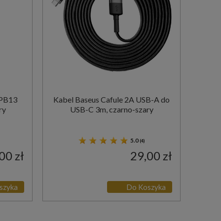
 PB13
Kabel Baseus Cafule 2A USB-A do
ry
USB-C 3m, czarno-szary
5.0
(4)
00 zł
29,00 zł
szyka
Do Koszyka