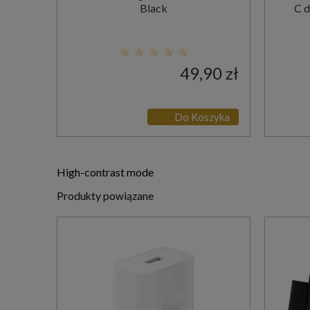
Black
C d
49,90 zł
Do Koszyka
High-contrast mode
Produkty powiązane