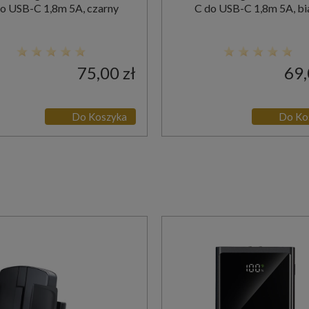
o USB-C 1,8m 5A, czarny
C do USB-C 1,8m 5A, bi
75,00 zł
69,
Do Koszyka
Do Ko