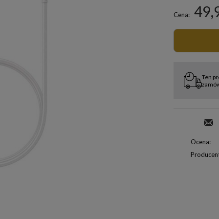
49,
Cena:
Ten pr
zamówi
Ocena:
Producent