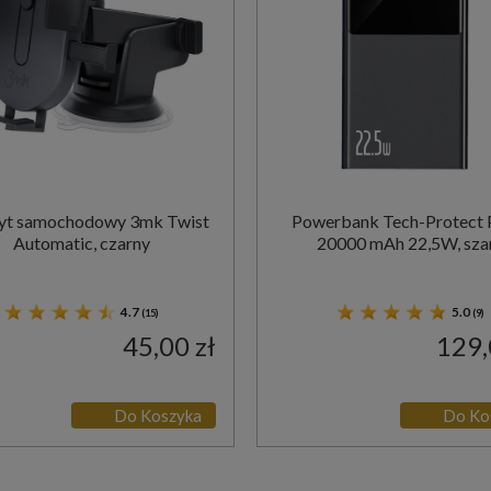
t samochodowy 3mk Twist
Powerbank Tech-Protect
Automatic, czarny
20000 mAh 22,5W, sza
4.7
5.0
(15)
(9)
45,00 zł
129,
Do Koszyka
Do Ko