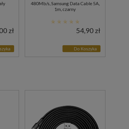
ały
480Mb/s, Samsung Data Cable 5A,
1m, czarny
00 zł
54,90 zł
szyka
Do Koszyka