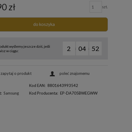
90 zł
szt.
do koszyka
odukt wyślemy jeszcze dziś, jeśli
2
04
51
:
:
sz w ciągu:
zapytaj o produkt
poleć znajomemu
Kod EAN:
8801643993542
:
Samsung
Kod Producenta:
EP-DA705BWEGWW