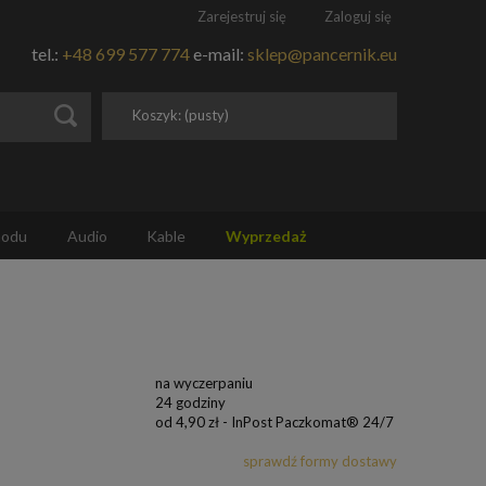
Zarejestruj się
Zaloguj się
tel.:
+48 699 577 774
e-mail:
sklep@pancernik.eu
Koszyk:
(pusty)
hodu
Audio
Kable
Wyprzedaż
na wyczerpaniu
24 godziny
od 4,90 zł
- InPost Paczkomat® 24/7
sprawdź formy dostawy