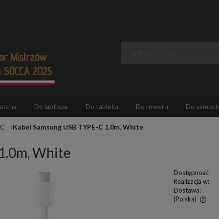
atcha
Do laptopa
Do tabletu
Do roweru
Do samoc
-C
Kabel Samsung USB TYPE-C 1.0m, White
1.0m, White
Dostępność:
Realizacja w:
Dostawa:
(Polska)