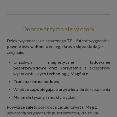
Dobrze trzyma się w dłoni
Dzięki wykonaniu z elastycznego TPU futerał wygodnie i
pewnie leży w dłoni
, a do tego
łatwo się zakłada
jak i
zdejmuje.
Umożliwia
magnetyczne ładowanie
bezprzewodowe
oraz korzystanie z akcesoriów
wykorzystujących
technologię MagSafe
Transparentna budowa
Wnętrze
zapobiegające przywieraniu
do urządzenia
Minimalistyczny
i
smukły
wygląd
Powyższe
zalety
pokrowca
Liquid Crystal
Mag
z
pewnością przypadną do gustu każdemu, kto szuka