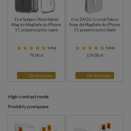
Etui Spigen Ultra Hybrid
Etui ZAGG Crystal Palace
Mag do MagSafe do iPhone
Snap do MagSafe do iPhone
17, przezroczysto-szare
17, przezroczysto-białe
5.0
5.0
(1)
(2)
79,00 zł
129,00 zł
Do Koszyka
Do Koszyka
High-contrast mode
Produkty powiązane