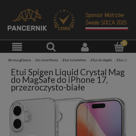
Strona główna
Do smartfona
Etui na telefon
Etui do Apple
Etui do iPh
Etui Spigen Liquid Crystal Mag
do MagSafe do iPhone 17,
przezroczysto-białe