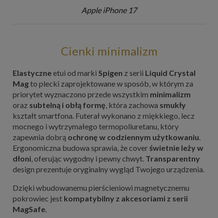
Apple iPhone 17
Cienki minimalizm
Elastyczne
etui od marki
Spigen
z serii
Liquid Crystal
Mag
to plecki zaprojektowane w sposób, w którym za
priorytet wyznaczono przede wszystkim
minimalizm
oraz
subtelną i obłą formę
, która zachowa
smukły
kształt smartfona. Futerał wykonano z miękkiego, lecz
mocnego i wytrzymałego termopoliuretanu, który
zapewnia dobrą
ochronę w codziennym użytkowaniu
.
Ergonomiczna budowa sprawia, że cover
świetnie leży w
dłoni
, oferując wygodny i pewny chwyt.
Transparentny
design prezentuje oryginalny wygląd Twojego urządzenia.
Dzięki wbudowanemu pierścieniowi magnetycznemu
pokrowiec jest
kompatybilny z akcesoriami z serii
MagSafe
.