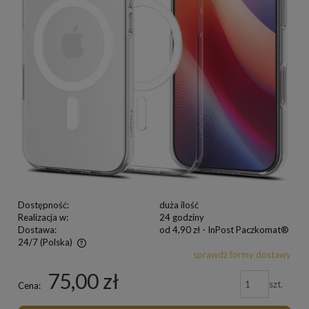
Dostępność:
duża ilość
Realizacja w:
24 godziny
Dostawa:
od 4,90 zł
- InPost Paczkomat®
24/7
(Polska)
sprawdź formy dostawy
75,00 zł
szt.
Cena: