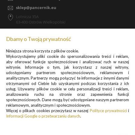
sklep@pancernik.eu
Lotnicza 35A
63-400 Ostrów Wielkopolski
Dbamy o Twoją prywatność
Niniejsza strona korzysta z plików cookie.
Zapisz się do newslettera, by otrzymywać informacje o
Wykorzystujemy pliki cookie do spersonalizowania treści i reklam,
promocjach i nowościach
aby oferować funkcje społecznościowe i analizować ruch w naszej
witrynie. Informacje o tym, jak korzystasz z naszej witryny,
udostępniamy partnerom społecznościowym, reklamowym i
analitycznym. Partnerzy mogą połączyć te informacje z innymi danymi
otrzymanymi od Ciebie lub uzyskanymi podczas korzystania z ich
usług. Używamy plików cookie w celu personalizacji treści i reklam,
analizowania ruchu na stronie oraz zapewnienia funkcji
Informacje o przetwarzaniu danych osobowych znajdują się w pkt.
społecznościowych. Dane mogą być udostępniane naszym partnerom
reklamowym, analitycznym i społecznościowym.
1 i 3
Więcej o plikach cookies przeczytasz w naszej
Polityce prywatności
i
Polityki prywatności
Informacji Google o przetwarzaniu danych
.
.