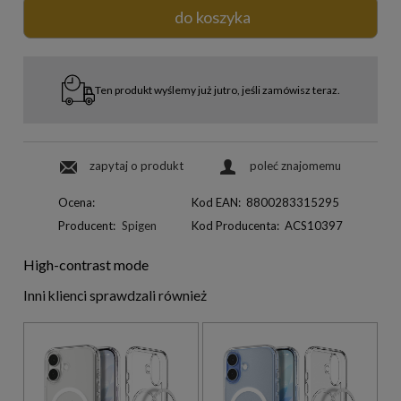
do koszyka
Ten produkt wyślemy już jutro, jeśli zamówisz teraz.
zapytaj o produkt
poleć znajomemu
Ocena:
Kod EAN:
8800283315295
Producent:
Spigen
Kod Producenta:
ACS10397
High-contrast mode
Inni klienci sprawdzali również