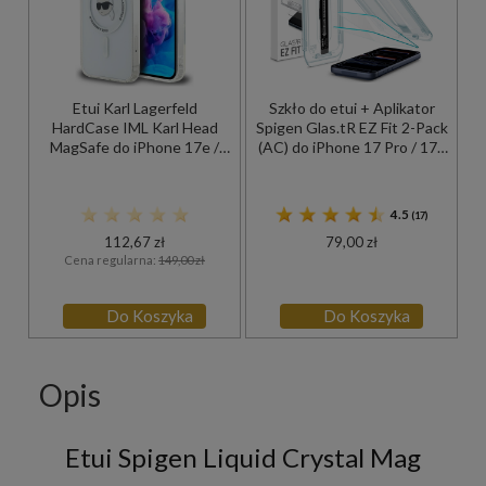
Etui Karl Lagerfeld
Szkło do etui + Aplikator
HardCase IML Karl Head
Spigen Glas.tR EZ Fit 2-Pack
MagSafe do iPhone 17e /
(AC) do iPhone 17 Pro / 17 /
16e, przezroczysto-białe
16 Pro
4.5
(17)
112,67 zł
79,00 zł
Cena regularna:
149,00 zł
Do Koszyka
Do Koszyka
Opis
Etui Spigen Liquid Crystal Mag