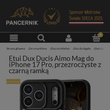
Strona główna
Do smartfona
Etui na telefon
Etui do Apple
Etui do iPh
Etui Dux Ducis Aimo Mag do
iPhone 17 Pro, przezroczyste z
czarną ramką
promocja