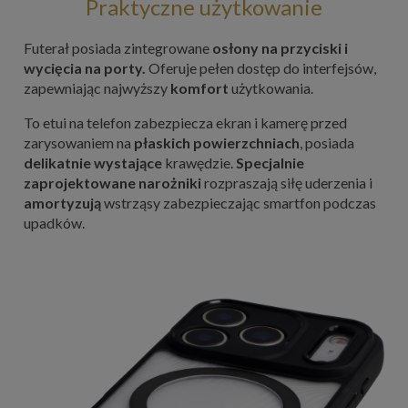
Praktyczne użytkowanie
Futerał posiada zintegrowane
osłony na przyciski i
wycięcia na porty.
Oferuje pełen dostęp do interfejsów,
zapewniając najwyższy
komfort
użytkowania.
To etui na telefon zabezpiecza ekran i kamerę przed
zarysowaniem na
płaskich powierzchniach
, posiada
delikatnie wystające
krawędzie.
Specjalnie
zaprojektowane narożniki
rozpraszają siłę uderzenia i
amortyzują
wstrząsy zabezpieczając smartfon podczas
upadków.