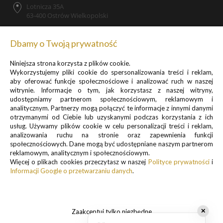
Lotnicza 35A
63-400 Ostrów Wielkopolski
Dbamy o Twoją prywatność
Niniejsza strona korzysta z plików cookie.
Zapisz się do newslettera, by otrzymywać informacje o
Wykorzystujemy pliki cookie do spersonalizowania treści i reklam,
promocjach i nowościach
aby oferować funkcje społecznościowe i analizować ruch w naszej
witrynie. Informacje o tym, jak korzystasz z naszej witryny,
udostępniamy partnerom społecznościowym, reklamowym i
analitycznym. Partnerzy mogą połączyć te informacje z innymi danymi
otrzymanymi od Ciebie lub uzyskanymi podczas korzystania z ich
usług. Używamy plików cookie w celu personalizacji treści i reklam,
analizowania ruchu na stronie oraz zapewnienia funkcji
Informacje o przetwarzaniu danych osobowych znajdują się w pkt.
społecznościowych. Dane mogą być udostępniane naszym partnerom
reklamowym, analitycznym i społecznościowym.
1 i 3
Więcej o plikach cookies przeczytasz w naszej
Polityce prywatności
i
Polityki prywatności
Informacji Google o przetwarzaniu danych
.
.
Zaakceptuj tylko niezbędne
✕