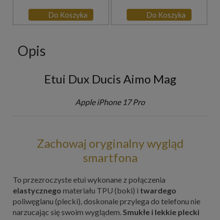
Do Koszyka
Do Koszyka
Opis
Etui Dux Ducis Aimo Mag
Apple iPhone 17 Pro
Zachowaj oryginalny wygląd
smartfona
To przezroczyste etui wykonane z połączenia
elastycznego
materiału TPU (boki) i
twardego
poliwęglanu (plecki), doskonale przylega do telefonu nie
narzucając się swoim wyglądem.
Smukłe i lekkie plecki