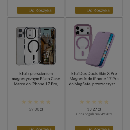
Do Koszyka
Do Koszyka
Etui z pierścieniem
Etui Dux Ducis Skin X Pro
magnetycznym Bizon Case
Magnetic do iPhone 17 Pro
Marco do iPhone 17 Pro,
do MagSafe, przezroczysto-
przezroczyste z czarną
fioletowe
ramką
59,00 zł
33,27 zł
Cena regularna:
49,90 zł
Do Koszyka
Do Koszyka