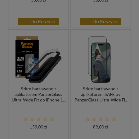
55,00 zł
55,00 zł
Do Koszyka
Do Koszyka
Szkło hartowane z
Szkło hartowane z
aplikatorem PanzerGlass
aplikatorem SAFE by
Ultra-Wide Fit do iPhone 17
PanzerGlass Ultra-Wide Fit
Pro, przezroczyste z czarną
+ EasyAligner do iPhone 17
ramką
Pro, przezroczyste z czarną
ramką
159,00 zł
89,00 zł