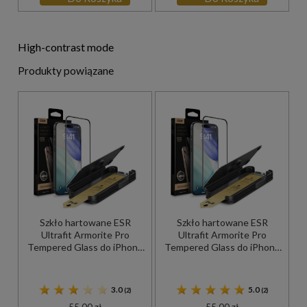
High-contrast mode
Produkty powiązane
Szkło hartowane ESR
Szkło hartowane ESR
Ultrafit Armorite Pro
Ultrafit Armorite Pro
Tempered Glass do iPhone
Tempered Glass do iPhone
17 Pro, przezroczyste z
17 / 16 Pro, przezroczyste z
czarną ramką
czarną ramką
3.0
5.0
(2)
(2)