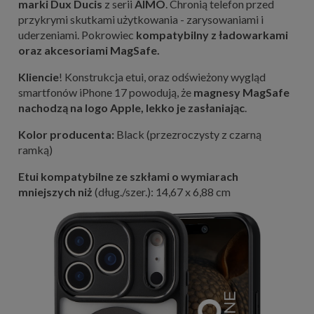
marki Dux Ducis
z serii
AIMO
. Chronią telefon przed
przykrymi skutkami użytkowania - zarysowaniami i
uderzeniami. Pokrowiec
kompatybilny z ładowarkami
oraz akcesoriami MagSafe.
Kliencie
! Konstrukcja etui, oraz odświeżony wygląd
smartfonów iPhone 17 powodują, że
magnesy MagSafe
nachodzą na logo Apple, lekko je zasłaniając
.
Kolor producenta:
Black (przezroczysty z czarną
ramką)
Etui kompatybilne ze szkłami o wymiarach
mniejszych niż
(dług./szer.): 14,67 x 6,88 cm