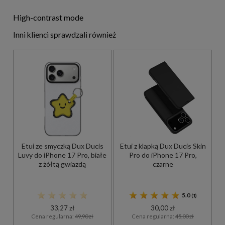
High-contrast mode
Inni klienci sprawdzali również
Etui ze smyczką Dux Ducis
Etui z klapką Dux Ducis Skin
Luvy do iPhone 17 Pro, białe
Pro do iPhone 17 Pro,
z żółtą gwiazdą
czarne
5.0
(1)
33,27 zł
30,00 zł
Cena regularna:
49,90 zł
Cena regularna:
45,00 zł