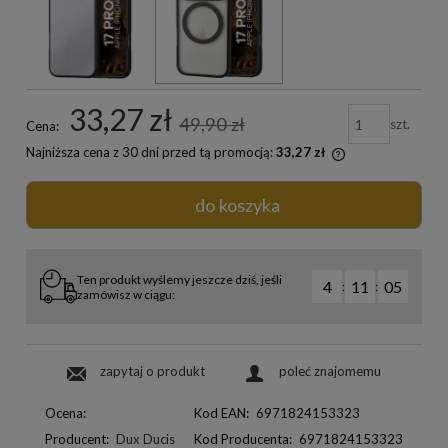
33,27 zł
49,90 zł
szt.
Cena:
Najniższa cena z 30 dni przed tą promocją:
33,27 zł
do koszyka
Ten produkt wyślemy jeszcze dziś, jeśli
4
11
04
:
:
zamówisz w ciągu:
zapytaj o produkt
poleć znajomemu
Ocena:
Kod EAN:
6971824153323
Producent:
Dux Ducis
Kod Producenta:
6971824153323