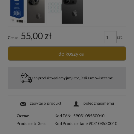
55,00 zł
szt.
Cena:
do koszyka
Ten produkt wyślemy już jutro, jeśli zamówisz teraz.
zapytaj o produkt
poleć znajomemu
Ocena:
Kod EAN:
5903108530040
Producent:
3mk
Kod Producenta:
5903108530040