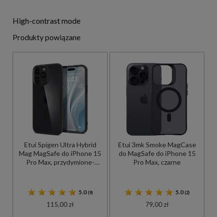
High-contrast mode
Produkty powiązane
Etui Spigen Ultra Hybrid
Etui 3mk Smoke MagCase
Mag MagSafe do iPhone 15
do MagSafe do iPhone 15
Pro Max, przydymione-
Pro Max, czarne
czarne
5.0
5.0
(9)
(2)
115,00 zł
79,00 zł