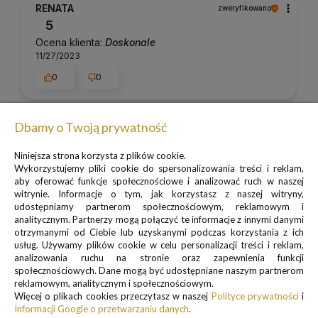
RENATA
zweryfikowano
5
Ocena klienta:
Doskonale
11/27/2023
0
0
Remigiusz
zweryfikowano
Dbamy o Twoją prywatność
5
Niniejsza strona korzysta z plików cookie.
Ocena klienta:
Doskonale
Wykorzystujemy pliki cookie do spersonalizowania treści i reklam,
10/26/2023
aby oferować funkcje społecznościowe i analizować ruch w naszej
0
0
witrynie. Informacje o tym, jak korzystasz z naszej witryny,
udostępniamy partnerom społecznościowym, reklamowym i
analitycznym. Partnerzy mogą połączyć te informacje z innymi danymi
otrzymanymi od Ciebie lub uzyskanymi podczas korzystania z ich
usług. Używamy plików cookie w celu personalizacji treści i reklam,
analizowania ruchu na stronie oraz zapewnienia funkcji
społecznościowych. Dane mogą być udostępniane naszym partnerom
reklamowym, analitycznym i społecznościowym.
Więcej o plikach cookies przeczytasz w naszej
Polityce prywatności
i
Informacji Google o przetwarzaniu danych
.
Produkty powiązane