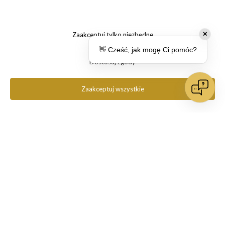
Szkło hartowane 3mk HardGlass Max do iPhone 15 Pro
Zaakceptuj tylko niezbędne
✕
👋 Cześć, jak mogę Ci pomóc?
Max, czarna ramka
Dostosuj zgody
85,00 zł
Zaakceptuj wszystkie
do koszyka
Zamówienia
Obsługa klienta