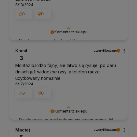
8/13/2024
0
0
Komentarz sklepu
Dziękujemy za miłe słowa! Doceniamy czas
poświęcony na podzielenie się z nami Twoim
Kamil
zweryfikowano
doświadczeniem. Jesteśmy szczęśliwi, że mamy
3
takich klientów. Z pozdrowieniami, obsługa
Montaż bardzo fajny, ale łatwo się rysuje, po paru
sklepu.
dniach już widoczne rysy, a telefon raczej
użytkowany normalnie
6/17/2024
0
0
Komentarz sklepu
Dziękujemy za podzielenie się swoją opinią. W
trosce o naszych klientów, zawsze dążymy do
Maciej
zweryfikowano
doskonalenia naszych produktów. Chcielibyśmy