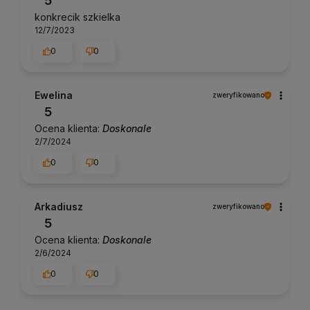
5
wiedzieć więcej na temat zaistniałej sytuacji,
konkrecik szkielka
zachęcamy do kontaktu z nami na nasz adres e-
12/7/2023
mail: sklep@pancernik.eu.
0
0
Ewelina
zweryfikowano
5
Ocena klienta:
Doskonale
2/7/2024
0
0
Arkadiusz
zweryfikowano
5
Ocena klienta:
Doskonale
2/6/2024
0
0