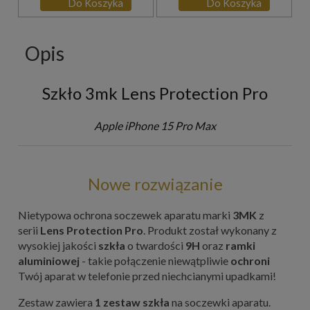
Do Koszyka
Do Koszyka
Opis
Szkło 3mk Lens Protection Pro
Apple iPhone 15 Pro Max
Nowe rozwiązanie
Nietypowa ochrona soczewek aparatu marki
3MK
z
serii
Lens Protection Pro
. Produkt został wykonany z
wysokiej jakości
szkła
o twardości
9H
oraz
ramki
aluminiowej
- takie połączenie niewątpliwie
ochroni
Twój aparat w telefonie przed niechcianymi upadkami!
Zestaw zawiera
1 zestaw szkła
na soczewki aparatu.