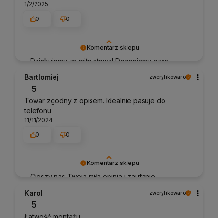
1/2/2025
0
0
Komentarz sklepu
Dziękujemy za miłe słowa! Doceniamy czas
poświęcony na podzielenie się z nami Twoim
Bartlomiej
zweryfikowano
doświadczeniem. Jesteśmy szczęśliwi, że mamy
5
takich klientów. Z pozdrowieniami, obsługa
Towar zgodny z opisem. Idealnie pasuje do
sklepu.
telefonu
11/11/2024
0
0
Komentarz sklepu
Cieszy nas Twoja miła opinia i zaufanie.
Jesteśmy wdzięczni za tak wspaniałych klientów
Karol
zweryfikowano
jak Ty. Z pozdrowieniami, obsługa sklepu.
5
Łatwość montażu