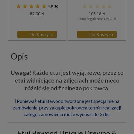
4.9
(16)
89,00 zł
108,16 zł
Cena regularna:
135,20 zł
Do Koszyka
Do Koszyka
Opis
Uwaga!
Każde etui jest wyjątkowe, przez co
etui widniejące na zdjęciach może nieco
różnić się
od finalnego pokrowca.
ℹ️ Ponieważ etui Bewood tworzone jest specjalnie na
zamówienie, przy zakupie pokrowca termin realizacji
całego zamówienia może wynosić do 3 dni.
Etui Bewood Unique Drewno &