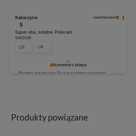
Katarzyna
zweryfikowano
5
Super etui, solidne. Polecam
9/8/2025
0
0
Komentarz sklepu
Bardzo cieszy nas Twoja świetna recenzja!
Ciężko pracujemy, aby sprostać wymaganiom
klientów takich jak Ty i jesteśmy zadowoleni, że
nam się udało. Mamy nadzieję, że do nas
wrócisz :) Pozdrawiamy
Produkty powiązane