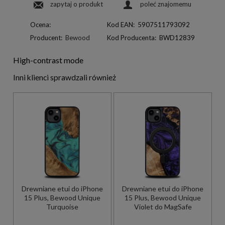
zapytaj o produkt
poleć znajomemu
Ocena:
Kod EAN:
5907511793092
Producent:
Bewood
Kod Producenta:
BWD12839
High-contrast mode
Inni klienci sprawdzali również
Drewniane etui do iPhone
Drewniane etui do iPhone
15 Plus, Bewood Unique
15 Plus, Bewood Unique
Turquoise
Violet do MagSafe