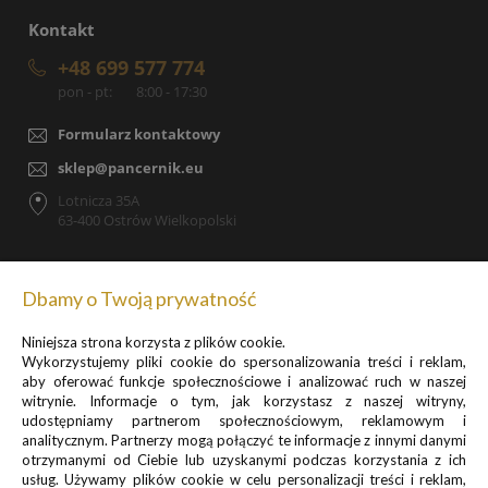
Kontakt
+48 699 577 774
pon - pt:
8:00 - 17:30
Formularz kontaktowy
sklep@pancernik.eu
Lotnicza 35A
63-400 Ostrów Wielkopolski
Dbamy o Twoją prywatność
Zapisz się do newslettera, by otrzymywać informacje o
Niniejsza strona korzysta z plików cookie.
promocjach i nowościach
Wykorzystujemy pliki cookie do spersonalizowania treści i reklam,
aby oferować funkcje społecznościowe i analizować ruch w naszej
witrynie. Informacje o tym, jak korzystasz z naszej witryny,
udostępniamy partnerom społecznościowym, reklamowym i
analitycznym. Partnerzy mogą połączyć te informacje z innymi danymi
otrzymanymi od Ciebie lub uzyskanymi podczas korzystania z ich
usług. Używamy plików cookie w celu personalizacji treści i reklam,