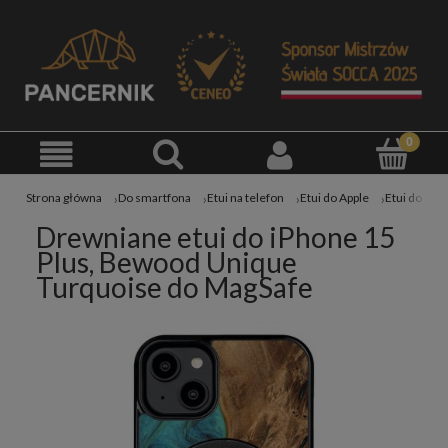
Strona główna
Do smartfona
Etui na telefon
Etui do Apple
Etui do iPh
Drewniane etui do iPhone 15
Plus, Bewood Unique
Turquoise do MagSafe