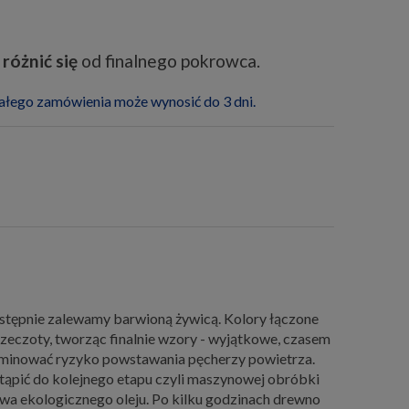
różnić się
od finalnego pokrowca.
całego zamówienia może wynosić do 3 dni.
astępnie zalewamy barwioną żywicą. Kolory łączone
y czeczoty, tworząc finalnie wzory - wyjątkowe, czasem
liminować ryzyko powstawania pęcherzy powietrza.
stąpić do kolejnego etapu czyli maszynowej obróbki
twa ekologicznego oleju. Po kilku godzinach drewno