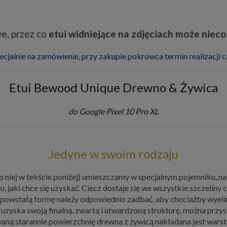
e, przez co
etui widniejące na zdjęciach może nieco 
ecjalnie na zamówienie, przy zakupie pokrowca termin realizacji 
Etui Bewood Unique Drewno & Żywica
do Google Pixel 10 Pro XL
Jedyne w swoim rodzaju
o niej w tekście poniżej) umieszczamy w specjalnym pojemniku, n
tu, jaki chce się uzyskać. Ciecz dostaje się we wszystkie szczelin
tak powstałą formę należy odpowiednio zadbać, aby chociażby wye
 uzyska swoją finalną, zwartą i utwardzoną strukturę, można przy
waną starannie powierzchnię drewna z żywicą nakładana jest wars