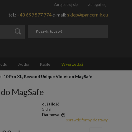
Zarejestruj się
Zaloguj się
tel.:
+48 699 577 774
e-mail:
sklep@pancernik.eu
Koszyk:
(pusty)
hodu
Audio
Kable
Wyprzedaż
el 10 Pro XL, Bewood Unique Violet do MagSafe
t do MagSafe
duża ilość
3 dni
Darmowa
sprawdź formy dostawy