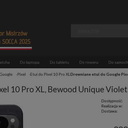
atcha
Do laptopa
Do tabletu
Do roweru
Do samoc
 Google
Pixel
Etui do Pixel 10 Pro XL
Drewniane etui do Google Pix
xel 10 Pro XL, Bewood Unique Viole
Dostępność:
Realizacja w:
Dostawa: