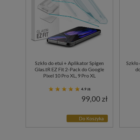
Szkło do etui + Aplikator Spigen
Szkło
Glas.tR EZ Fit 2-Pack do Google
do
Pixel 10 Pro XL, 9 Pro XL
4.9
(8)
99,00 zł
Do Koszyka