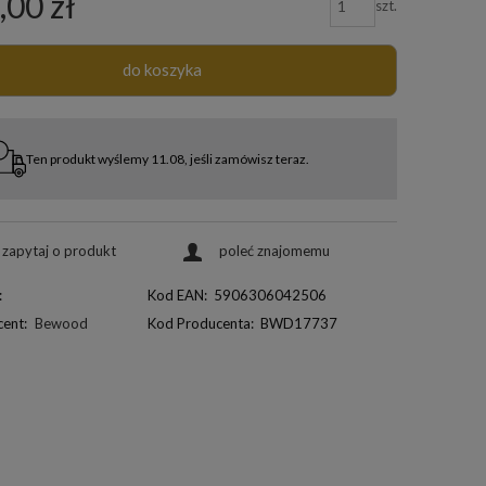
,00 zł
szt.
do koszyka
Ten produkt wyślemy 11.08, jeśli zamówisz teraz.
zapytaj o produkt
poleć znajomemu
:
Kod EAN:
5906306042506
ent:
Bewood
Kod Producenta:
BWD17737