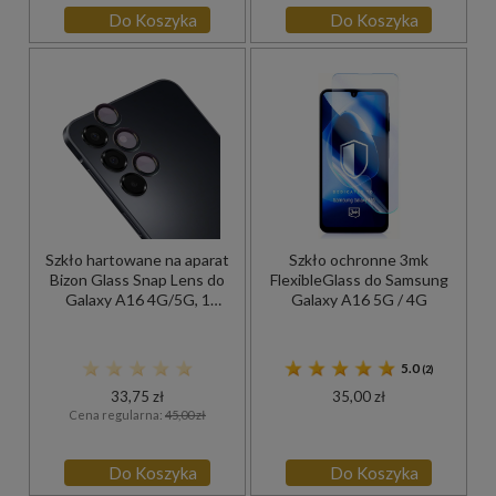
Do Koszyka
Do Koszyka
Szkło hartowane na aparat
Szkło ochronne 3mk
Bizon Glass Snap Lens do
FlexibleGlass do Samsung
Galaxy A16 4G/5G, 1
Galaxy A16 5G / 4G
zestaw, czarna ramka
5.0
(2)
33,75 zł
35,00 zł
Cena regularna:
45,00 zł
Do Koszyka
Do Koszyka