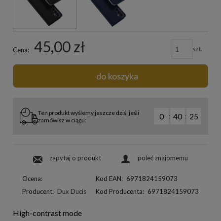
45,00 zł
szt.
Cena:
do koszyka
Ten produkt wyślemy jeszcze dziś, jeśli
0
40
24
:
:
zamówisz w ciągu:
zapytaj o produkt
poleć znajomemu
Ocena:
Kod EAN:
6971824159073
Producent:
Dux Ducis
Kod Producenta:
6971824159073
High-contrast mode