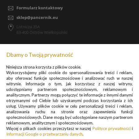
Formularz kontaktowy
sklep@pancernik.eu
Lotnicza 35A
63-400 Ostrów Wielkopolski
Dbamy o Twoją prywatność
Zapisz się do newslettera, by otrzymywać informacje o
Niniejsza strona korzysta z plików cookie.
promocjach i nowościach
Wykorzystujemy pliki cookie do spersonalizowania treści i reklam,
aby oferować funkcje społecznościowe i analizować ruch w naszej
witrynie. Informacje o tym, jak korzystasz z naszej witryny,
udostępniamy partnerom społecznościowym, reklamowym i
analitycznym. Partnerzy mogą połączyć te informacje z innymi danymi
otrzymanymi od Ciebie lub uzyskanymi podczas korzystania z ich
usług. Używamy plików cookie w celu personalizacji treści i reklam,
analizowania ruchu na stronie oraz zapewnienia funkcji
Informacje o przetwarzaniu danych osobowych znajdują się w pkt.
społecznościowych. Dane mogą być udostępniane naszym partnerom
1 i 3
reklamowym, analitycznym i społecznościowym.
Polityki prywatności
Więcej o plikach cookies przeczytasz w naszej
Polityce prywatności
i
.
Informacji Google o przetwarzaniu danych
.