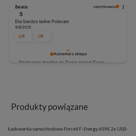
Beata
zweryfikowano
5
Etui bardzo ładne Polecam
9/8/2025
0
0
Komentarz sklepu
Dziękujemy bardzo za Twoją opinię! Twoja
recenzja wiele dla nas znaczy - dzięki niej
wiemy, że jesteśmy na właściwym torze :) Z
pozdrowieniami, obsługa sklepu.
Produkty powiązane
Ładowarka samochodowa Forcell F-Energy 65W, 2x USB-