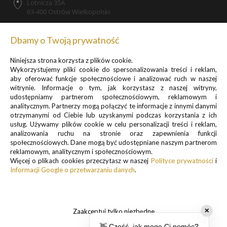
Lotnicza 35A
63-400 Ostrów Wielkopolski
Dbamy o Twoją prywatność
Niniejsza strona korzysta z plików cookie.
Zapisz się do newslettera, by otrzymywać informacje o
Wykorzystujemy pliki cookie do spersonalizowania treści i reklam,
promocjach i nowościach
aby oferować funkcje społecznościowe i analizować ruch w naszej
witrynie. Informacje o tym, jak korzystasz z naszej witryny,
udostępniamy partnerom społecznościowym, reklamowym i
analitycznym. Partnerzy mogą połączyć te informacje z innymi danymi
otrzymanymi od Ciebie lub uzyskanymi podczas korzystania z ich
usług. Używamy plików cookie w celu personalizacji treści i reklam,
analizowania ruchu na stronie oraz zapewnienia funkcji
Informacje o przetwarzaniu danych osobowych znajdują się w pkt.
społecznościowych. Dane mogą być udostępniane naszym partnerom
reklamowym, analitycznym i społecznościowym.
1 i 3
Więcej o plikach cookies przeczytasz w naszej
Polityce prywatności
i
Polityki prywatności
Informacji Google o przetwarzaniu danych
.
.
Zaakceptuj tylko niezbędne
✕
👋 Cześć, jak mogę Ci pomóc?