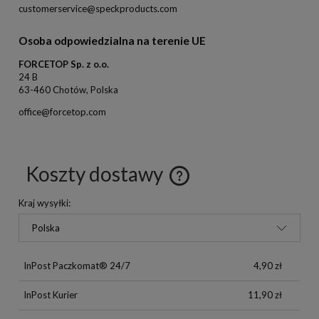
customerservice@speckproducts.com
Osoba odpowiedzialna na terenie UE
FORCETOP Sp. z o.o.
24 B
63-460 Chotów, Polska
office@forcetop.com
Koszty dostawy
Kraj wysyłki:
InPost Paczkomat® 24/7
4,90 zł
InPost Kurier
11,90 zł