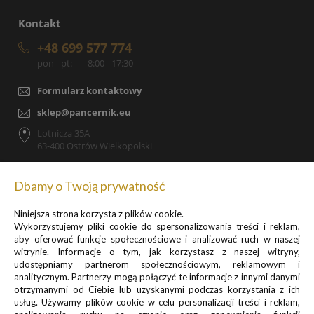
Kontakt
+48 699 577 774
pon - pt:
8:00 - 17:30
Formularz kontaktowy
sklep@pancernik.eu
Lotnicza 35A
63-400 Ostrów Wielkopolski
Dbamy o Twoją prywatność
Niniejsza strona korzysta z plików cookie.
Zapisz się do newslettera, by otrzymywać informacje o
Wykorzystujemy pliki cookie do spersonalizowania treści i reklam,
promocjach i nowościach
aby oferować funkcje społecznościowe i analizować ruch w naszej
witrynie. Informacje o tym, jak korzystasz z naszej witryny,
udostępniamy partnerom społecznościowym, reklamowym i
analitycznym. Partnerzy mogą połączyć te informacje z innymi danymi
otrzymanymi od Ciebie lub uzyskanymi podczas korzystania z ich
usług. Używamy plików cookie w celu personalizacji treści i reklam,