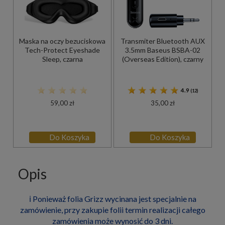
Maska na oczy bezuciskowa
Transmiter Bluetooth AUX
Tech-Protect Eyeshade
3.5mm Baseus BSBA-02
Sleep, czarna
(Overseas Edition), czarny
4.9
(12)
59,00 zł
35,00 zł
Do Koszyka
Do Koszyka
Opis
ℹ️ Ponieważ folia Grizz wycinana jest specjalnie na
zamówienie, przy zakupie folii termin realizacji całego
zamówienia może wynosić do 3 dni.