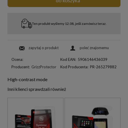
do koszyka
Ten produkt wyślemy 12.08, jeśli zamówisz teraz.
zapytaj o produkt
poleć znajomemu
Ocena:
Kod EAN:
5906146436039
Producent:
GrizzProtector
Kod Producenta:
PR-265279882
High-contrast mode
Inni klienci sprawdzali również