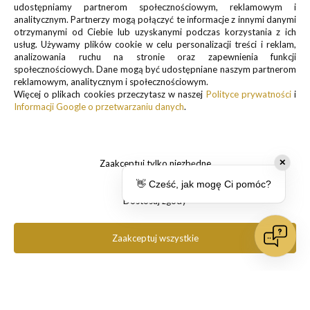
udostępniamy partnerom społecznościowym, reklamowym i
Zapisz się do newslettera, by otrzymywać informacje o
analitycznym. Partnerzy mogą połączyć te informacje z innymi danymi
promocjach i nowościach
otrzymanymi od Ciebie lub uzyskanymi podczas korzystania z ich
usług. Używamy plików cookie w celu personalizacji treści i reklam,
analizowania ruchu na stronie oraz zapewnienia funkcji
społecznościowych. Dane mogą być udostępniane naszym partnerom
reklamowym, analitycznym i społecznościowym.
Więcej o plikach cookies przeczytasz w naszej
Polityce prywatności
i
Informacji Google o przetwarzaniu danych
.
Informacje o przetwarzaniu danych osobowych znajdują się w pkt.
1 i 3
Polityki prywatności
.
Zaakceptuj tylko niezbędne
✕
👋 Cześć, jak mogę Ci pomóc?
Dostosuj zgody
Zaakceptuj wszystkie
Copyright 2025 Pancernik.eu. All rights reserved.