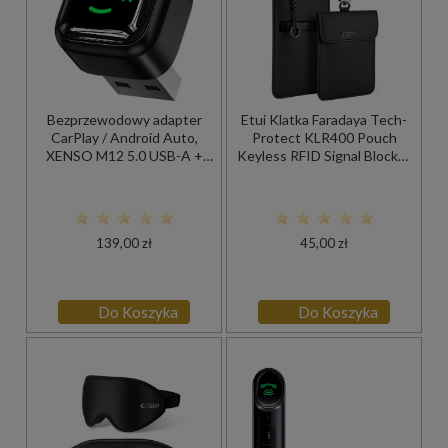
Bezprzewodowy adapter
Etui Klatka Faradaya Tech-
CarPlay / Android Auto,
Protect KLR400 Pouch
XENSO M12 5.0 USB-A +
Keyless RFID Signal Blocker
USB-C
Case, czarne
139,00 zł
45,00 zł
Do Koszyka
Do Koszyka