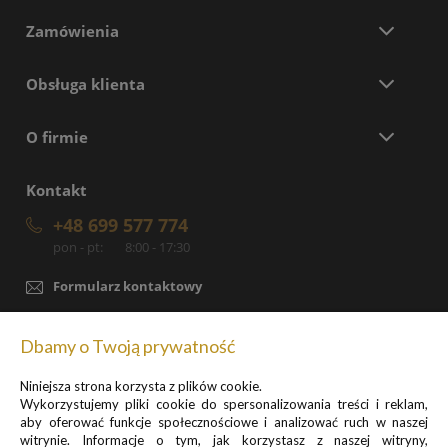
Zamówienia
Obsługa klienta
O firmie
Kontakt
+48 699 577 774
pon - pt:
8:00 - 17:30
Formularz kontaktowy
sklep@pancernik.eu
Dbamy o Twoją prywatność
Lotnicza 35A
63-400 Ostrów Wielkopolski
Niniejsza strona korzysta z plików cookie.
Wykorzystujemy pliki cookie do spersonalizowania treści i reklam,
aby oferować funkcje społecznościowe i analizować ruch w naszej
witrynie. Informacje o tym, jak korzystasz z naszej witryny,