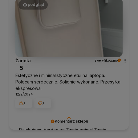
podgląd
Żaneta
zweryfikowano
5
Estetyczne i minimalistyczne etui na laptopa.
Polecam serdecznie. Solidnie wykonane. Przesyłka
ekspresowa.
12/2/2024
0
0
Komentarz sklepu
Dziękujemy bardzo za Twoją opinię! Twoja
recenzja wiele dla nas znaczy - dzięki niej