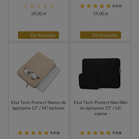
5.0
(7)
59,00 zł
59,00 zł
Do Koszyka
Do Koszyka
Etui Tech-Protect Sleevy do
Etui Tech-Protect Neo Slim
laptopów 13" / 14", beżowe
do laptopów 15" / 16",
czarne
5.0
5.0
(2)
(4)