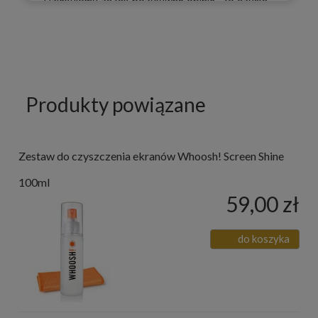
Dziękujemy za tak pozytywną opinię - to czysta
przyjemność obsługiwać takich klientów!
Doceniamy czas i wysiłek włożony w
podzielenie się z nami Twoimi doświadczeniami.
Do zobaczenia!
Produkty powiązane
Zestaw do czyszczenia ekranów Whoosh! Screen Shine
100ml
59,00 zł
do koszyka