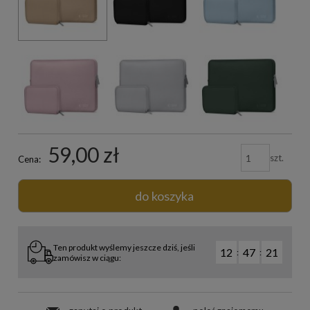
59,00 zł
szt.
Cena:
do koszyka
Ten produkt wyślemy jeszcze dziś, jeśli
12
47
20
:
:
zamówisz w ciągu: