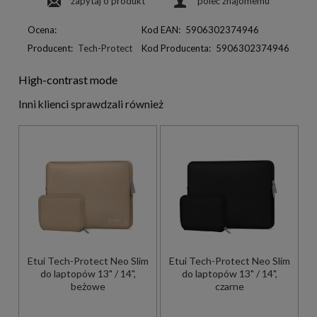
zapytaj o produkt
poleć znajomemu
Ocena:
Kod EAN:
5906302374946
Producent:
Tech-Protect
Kod Producenta:
5906302374946
High-contrast mode
Inni klienci sprawdzali również
Etui Tech-Protect Neo Slim
Etui Tech-Protect Neo Slim
do laptopów 13" / 14",
do laptopów 13" / 14",
beżowe
czarne