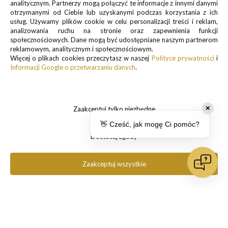
analitycznym. Partnerzy mogą połączyć te informacje z innymi danymi
otrzymanymi od Ciebie lub uzyskanymi podczas korzystania z ich
sklep@pancernik.eu
usług. Używamy plików cookie w celu personalizacji treści i reklam,
Lotnicza 35A
analizowania ruchu na stronie oraz zapewnienia funkcji
63-400 Ostrów Wielkopolski
społecznościowych. Dane mogą być udostępniane naszym partnerom
reklamowym, analitycznym i społecznościowym.
Więcej o plikach cookies przeczytasz w naszej
Polityce prywatności
i
Informacji Google o przetwarzaniu danych
.
Zapisz się do newslettera, by otrzymywać informacje o
promocjach i nowościach
Zaakceptuj tylko niezbędne
✕
👋 Cześć, jak mogę Ci pomóc?
Dostosuj zgody
Zaakceptuj wszystkie
Informacje o przetwarzaniu danych osobowych znajdują się w pkt.
1 i 3
Polityki prywatności
.