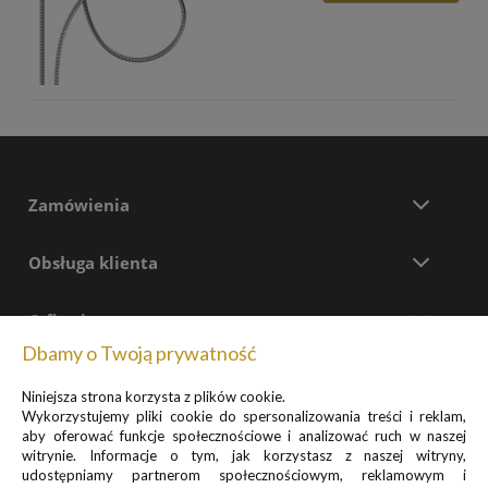
Zamówienia
Obsługa klienta
O firmie
Dbamy o Twoją prywatność
Kontakt
Niniejsza strona korzysta z plików cookie.
+48 699 577 774
Wykorzystujemy pliki cookie do spersonalizowania treści i reklam,
aby oferować funkcje społecznościowe i analizować ruch w naszej
pon - pt:
8:00 - 17:30
witrynie. Informacje o tym, jak korzystasz z naszej witryny,
udostępniamy partnerom społecznościowym, reklamowym i
Formularz kontaktowy