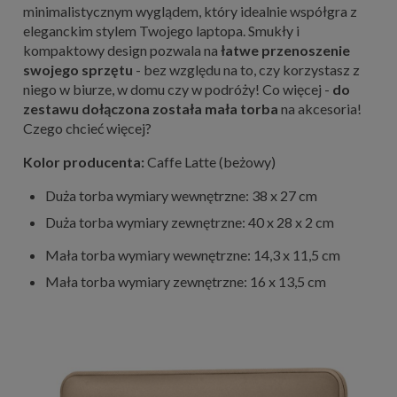
minimalistycznym wyglądem, który idealnie współgra z
eleganckim stylem Twojego laptopa. Smukły i
kompaktowy design pozwala na
łatwe przenoszenie
swojego sprzętu
- bez względu na to, czy korzystasz z
niego w biurze, w domu czy w podróży! Co więcej -
do
zestawu dołączona została mała torba
na akcesoria!
Czego chcieć więcej?
Kolor producenta:
Caffe Latte (beżowy)
Duża torba wymiary wewnętrzne: 38 x 27 cm
Duża torba wymiary zewnętrzne: 40 x 28 x 2 cm
Mała torba wymiary wewnętrzne: 14,3 x 11,5 cm
Mała torba wymiary zewnętrzne: 16 x 13,5 cm