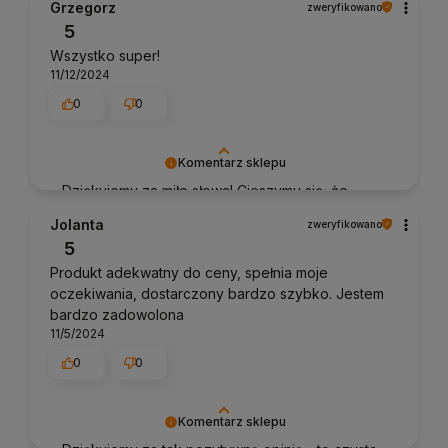
Grzegorz
zweryfikowano
wiemy, że jesteśmy na właściwym torze :) Z
5
pozdrowieniami, obsługa sklepu.
Wszystko super!
11/12/2024
0
0
Komentarz sklepu
Dziękujemy za miłe słowa! Cieszymy się, że
zakup przeszedł bezproblemowo, oraz, że
Jolanta
zweryfikowano
możemy zapewnić odpowiednią obsługę tak
5
świetnym klientom. Dziękujemy raz jeszcze!
Produkt adekwatny do ceny, spełnia moje
oczekiwania, dostarczony bardzo szybko. Jestem
bardzo zadowolona
11/5/2024
0
0
Komentarz sklepu