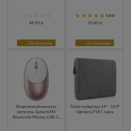
5.0
(5)
49,90 zł
35,00 zł
Do Koszyka
Do Koszyka
Bezprzewodowa mysz
Torba na laptopa 14" - 14.9"
optyczna, Satechi M1
Ugreen LP187, szara
Bluetooth Mouse, USB-C,
różowa