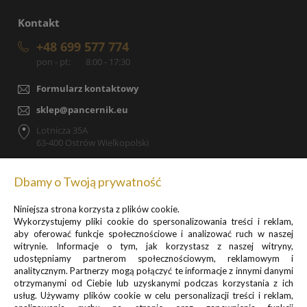
Kontakt
+48 699 577 774
pon - pt:
8:00 - 17:30
Formularz kontaktowy
sklep@pancernik.eu
Lotnicza 35A
63-400 Ostrów Wielkopolski
Dbamy o Twoją prywatność
Niniejsza strona korzysta z plików cookie.
Zapisz się do newslettera, by otrzymywać informacje o
Wykorzystujemy pliki cookie do spersonalizowania treści i reklam,
promocjach i nowościach
aby oferować funkcje społecznościowe i analizować ruch w naszej
witrynie. Informacje o tym, jak korzystasz z naszej witryny,
udostępniamy partnerom społecznościowym, reklamowym i
analitycznym. Partnerzy mogą połączyć te informacje z innymi danymi
otrzymanymi od Ciebie lub uzyskanymi podczas korzystania z ich
usług. Używamy plików cookie w celu personalizacji treści i reklam,