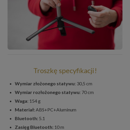
Troszkę specyfikacji!
Wymiar złożonego statywu
: 30,5 cm
Wymiar rozłożonego statywu
: 70 cm
Waga
: 154 g
Materiał:
ABS+PC+Aluminum
Bluetooth:
5.1
Zasięg Bluetooth:
10 m