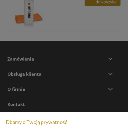
do koszyka
Zamówienia
Obsługa klienta
O firmie
Kontakt
+48 699 577 774
pon - pt:
8:00 - 17:30
Dbamy o Twoją prywatność