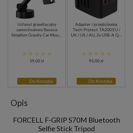
Uchwyt grawitacyjny
Adapter / przejściówka
samochodowy Baseus
Tech-Protect TA200 EU /
Simplism Gravity Car Mount
UK / US / AU, 2x USB-A QC
Holder na kokpit, czarny
3.0 18W, 2x USB-C PD 20W,
czarna
59,00 zł
95,00 zł
Do Koszyka
Do Koszyka
Opis
FORCELL F-GRIP S70M Bluetooth
Selfie Stick Tripod