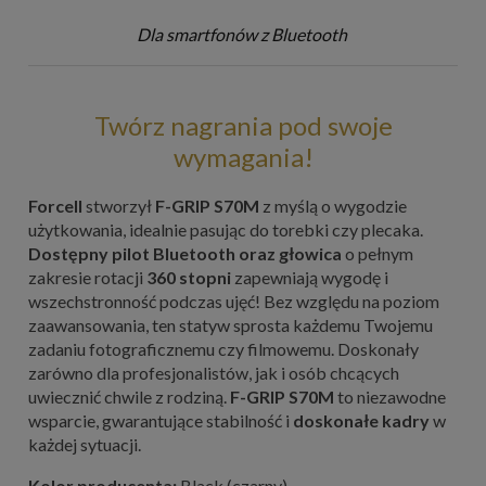
Dla smartfonów z Bluetooth
Twórz nagrania pod swoje
wymagania!
Forcell
stworzył
F-GRIP S70M
z myślą o wygodzie
użytkowania, idealnie pasując do torebki czy plecaka.
Dostępny pilot Bluetooth oraz głowica
o pełnym
zakresie rotacji
360 stopni
zapewniają wygodę i
wszechstronność podczas ujęć! Bez względu na poziom
zaawansowania, ten statyw sprosta każdemu Twojemu
zadaniu fotograficznemu czy filmowemu. Doskonały
zarówno dla profesjonalistów, jak i osób chcących
uwiecznić chwile z rodziną.
F-GRIP S70M
to niezawodne
wsparcie, gwarantujące stabilność i
doskonałe kadry
w
każdej sytuacji.
Kolor producenta:
Black (czarny)