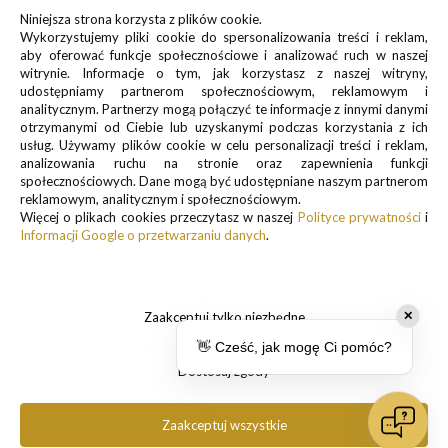
Formularz kontaktowy
Niniejsza strona korzysta z plików cookie.
Wykorzystujemy pliki cookie do spersonalizowania treści i reklam,
sklep@pancernik.eu
aby oferować funkcje społecznościowe i analizować ruch w naszej
witrynie. Informacje o tym, jak korzystasz z naszej witryny,
Lotnicza 35A
udostępniamy partnerom społecznościowym, reklamowym i
63-400 Ostrów Wielkopolski
analitycznym. Partnerzy mogą połączyć te informacje z innymi danymi
otrzymanymi od Ciebie lub uzyskanymi podczas korzystania z ich
usług. Używamy plików cookie w celu personalizacji treści i reklam,
analizowania ruchu na stronie oraz zapewnienia funkcji
społecznościowych. Dane mogą być udostępniane naszym partnerom
Zapisz się do newslettera, by otrzymywać informacje o
reklamowym, analitycznym i społecznościowym.
Więcej o plikach cookies przeczytasz w naszej
Polityce prywatności
i
promocjach i nowościach
Informacji Google o przetwarzaniu danych
.
Zaakceptuj tylko niezbędne
✕
👋 Cześć, jak mogę Ci pomóc?
Informacje o przetwarzaniu danych osobowych znajdują się w pkt.
1 i 3
Dostosuj zgody
Polityki prywatności
.
Zaakceptuj wszystkie