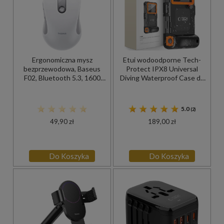
Ergonomiczna mysz
Etui wodoodporne Tech-
bezprzewodowa, Baseus
Protect IPX8 Universal
F02, Bluetooth 5.3, 1600
Diving Waterproof Case do
DPI, biało-szara
telefonu 4,7-6,7", czarne
5.0
(2)
49,90 zł
189,00 zł
Do Koszyka
Do Koszyka