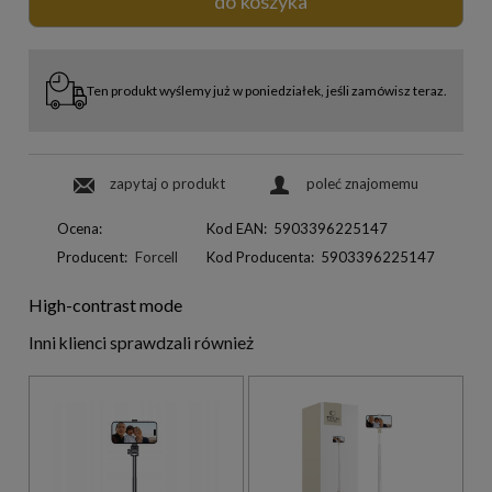
do koszyka
Ten produkt wyślemy już w poniedziałek, jeśli zamówisz teraz.
zapytaj o produkt
poleć znajomemu
Ocena:
Kod EAN:
5903396225147
Producent:
Forcell
Kod Producenta:
5903396225147
High-contrast mode
Inni klienci sprawdzali również