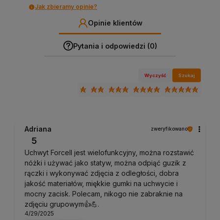
Jak zbieramy opinie?
Opinie klientów
Pytania i odpowiedzi (0)
Wyczyść
Szukaj
Adriana
zweryfikowano
5
Uchwyt Forcell jest wielofunkcyjny, można rozstawić
nóżki i używać jako statyw, można odpiąć guzik z
rączki i wykonywać zdjęcia z odległości, dobra
jakość materiałów, miękkie gumki na uchwycie i
mocny zacisk. Polecam, nikogo nie zabraknie na
zdjęciu grupowym👍️💪.
4/29/2025