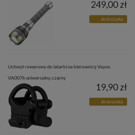
249,00 zł
do koszyka
Uchwyt rowerowy do latarki na kierownicę Vayox
VA0076 uniwersalny, czarny
19,90 zł
do koszyka