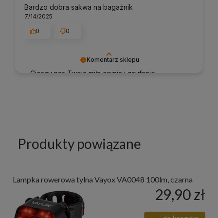
Bardzo dobra sakwa na bagażnik
7/14/2025
0
0
Komentarz sklepu
Cieszy nas Twoja miła opinia i zaufanie.
Jesteśmy wdzięczni za tak wspaniałych klientów
jak Ty. Z pozdrowieniami, obsługa sklepu.
Produkty powiązane
Lampka rowerowa tylna Vayox VA0048 100lm, czarna
29,90 zł
do koszyka