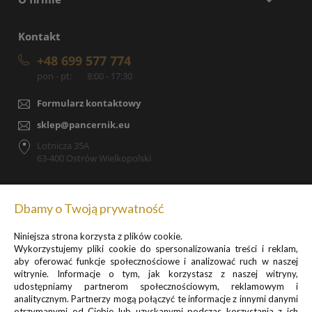
Kontakt
+48 699 577 774
pon - pt:
8:00 - 17:30
Formularz kontaktowy
sklep@pancernik.eu
Lotnicza 35A
63-400 Ostrów Wielkopolski
Dbamy o Twoją prywatność
Zapisz się do newslettera, by otrzymywać informacje o
Niniejsza strona korzysta z plików cookie.
promocjach i nowościach
Wykorzystujemy pliki cookie do spersonalizowania treści i reklam,
aby oferować funkcje społecznościowe i analizować ruch w naszej
witrynie. Informacje o tym, jak korzystasz z naszej witryny,
udostępniamy partnerom społecznościowym, reklamowym i
analitycznym. Partnerzy mogą połączyć te informacje z innymi danymi
otrzymanymi od Ciebie lub uzyskanymi podczas korzystania z ich