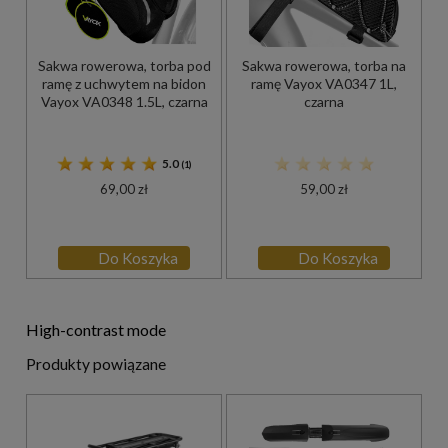
Sakwa rowerowa, torba pod
Sakwa rowerowa, torba na
ramę z uchwytem na bidon
ramę Vayox VA0347 1L,
Vayox VA0348 1.5L, czarna
czarna
5.0
(1)
69,00 zł
59,00 zł
Do Koszyka
Do Koszyka
High-contrast mode
Produkty powiązane