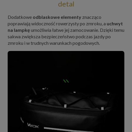
detal
Dodatkowe
odblaskowe elementy
znacząco
poprawiają widoczność rowerzysty po zmroku, a
uchwyt
na lampkę
umożliwia łatwe jej zamocowanie. Dzięki temu
sakwa zwiększa bezpieczeństwo podczas jazdy po
zmroku i w trudnych warunkach pogodowych.