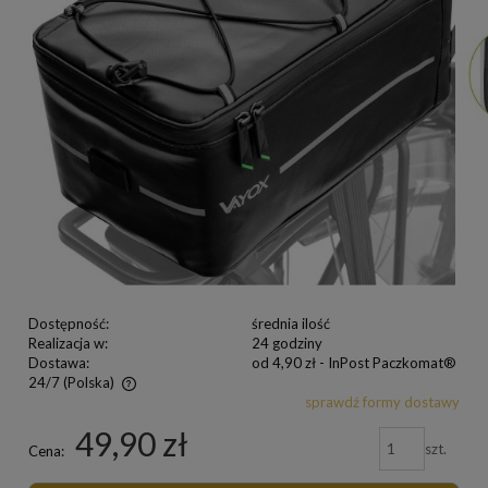
Dostępność:
średnia ilość
Realizacja w:
24 godziny
Dostawa:
od 4,90 zł
- InPost Paczkomat®
24/7
(Polska)
sprawdź formy dostawy
49,90 zł
szt.
Cena: