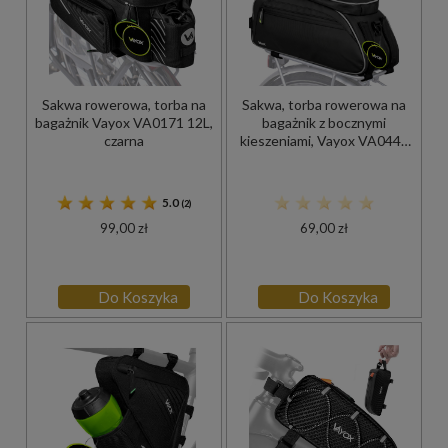
Sakwa rowerowa, torba na
Sakwa, torba rowerowa na
bagażnik Vayox VA0171 12L,
bagażnik z bocznymi
czarna
kieszeniami, Vayox VA0448
10L, czarna
5.0
(2)
99,00 zł
69,00 zł
Do Koszyka
Do Koszyka