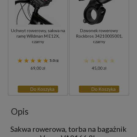
Uchwyt rowerowy, sakwa na
Dzwonek rowerowy
ramę Wildman M E12X,
Rockbros 34210005001,
czarny
czarny
5.0
(1)
69,00 zł
45,00 zł
Do Koszyka
Do Koszyka
Opis
Sakwa rowerowa, torba na bagażnik