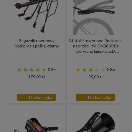
Bagażnik rowerowy
Błotniki rowerowe Rockbros
Rockbros z półką, czarny
na przód i tył DNB8001 z
czerwoną lampką LED,
czarne
5.0
3.0
(4)
(2)
179,00 zł
55,00 zł
Do Koszyka
Do Koszyka