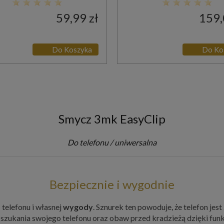
59,99 zł
159,
Do Koszyka
Do Ko
Smycz 3mk EasyClip
Do telefonu / uniwersalna
Bezpiecznie i wygodnie
a
telefonu i własnej
wygody
. Sznurek ten powoduje, że telefon jest
z szukania swojego telefonu oraz obaw przed kradzieżą dzięki f