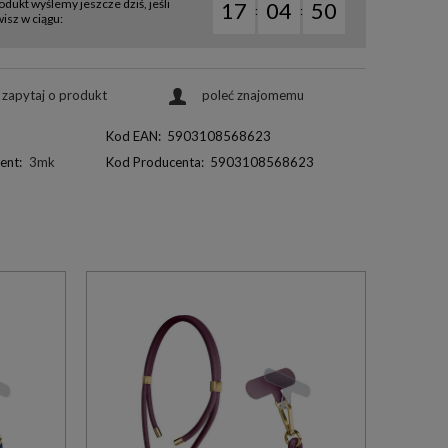
odukt wyślemy jeszcze dziś, jeśli
17
04
49
:
:
sz w ciągu:
zapytaj o produkt
poleć znajomemu
Kod EAN:
5903108568623
ent:
3mk
Kod Producenta:
5903108568623