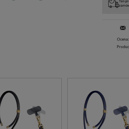
Ten pr
zamówi
Ocena:
Produc