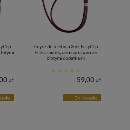
syClip
Smycz do telefonu 3mk EasyClip
złotymi
Elite sznurek, ciemnoróżowa ze
złotymi dodatkami
00 zł
59,00 zł
szyka
Do Koszyka