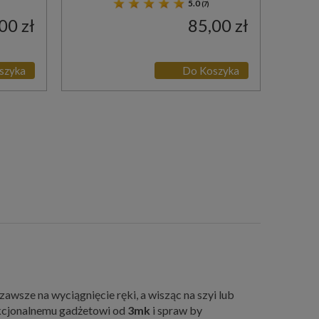
5.0
(7)
00 zł
85,00 zł
szyka
Do Koszyka
 zawsze na wyciągnięcie ręki, a wisząc na szyi lub
unkcjonalnemu gadżetowi od
3mk
i spraw by