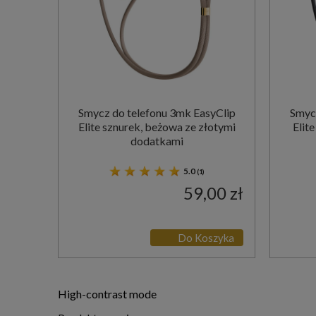
Smycz do telefonu 3mk EasyClip
Smycz
Elite sznurek, beżowa ze złotymi
Elit
dodatkami
5.0
(1)
59,00 zł
Do Koszyka
High-contrast mode