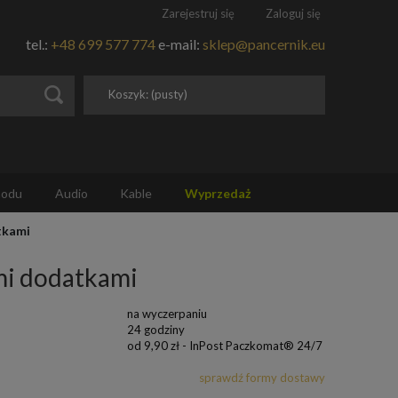
Zarejestruj się
Zaloguj się
tel.:
+48 699 577 774
e-mail:
sklep@pancernik.eu
Koszyk:
(pusty)
hodu
Audio
Kable
Wyprzedaż
tkami
mi dodatkami
na wyczerpaniu
24 godziny
od 9,90 zł
- InPost Paczkomat® 24/7
sprawdź formy dostawy