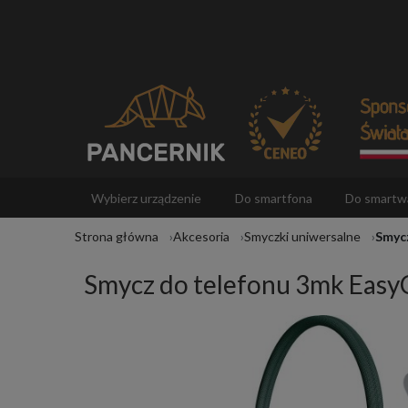
Wybierz urządzenie
Do smartfona
Do smartw
Strona główna
Akcesoria
Smyczki uniwersalne
Smycz
Akcesoria
Smycz do telefonu 3mk EasyC