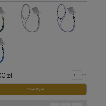
00 zł
szt.
do koszyka