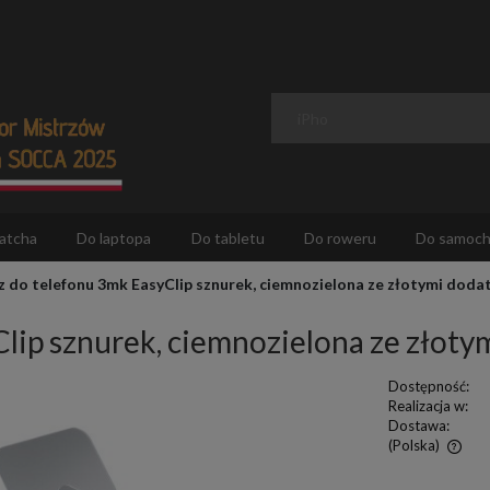
atcha
Do laptopa
Do tabletu
Do roweru
Do samoc
 do telefonu 3mk EasyClip sznurek, ciemnozielona ze złotymi doda
lip sznurek, ciemnozielona ze złoty
Dostępność:
Realizacja w:
Dostawa:
(Polska)